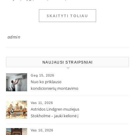
SKAITYTI TOLIAU
admin
NAUJAUSI STRAIPSNIAI
Geg 15, 2026
Nuo ko priklauso
kondicionierių montavimo
kaina ir kodėl ji gali skirtis?
Vas 11, 2026
Astridos Lindgren muziejus
Stokholme – jauki kelionė į
Pepės ir Karlsono pasaulį
Vas 10, 2026