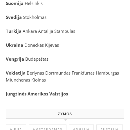
Suomija
Helsinkis
Švedija
Stokholmas
Turkija
Ankara
Antalija
Stambulas
Ukraina
Doneckas
Kijevas
Vengrija
Budapeštas
Vokietija
Berlynas
Dortmundas
Frankfurtas
Hamburgas
Miunchenas
Kiolnas
Jungtinės Amerikos Valstijos
ŽYMOS
AIRIJA
AMSTERDAMAS
ANGLIJA
AUSTRIJA