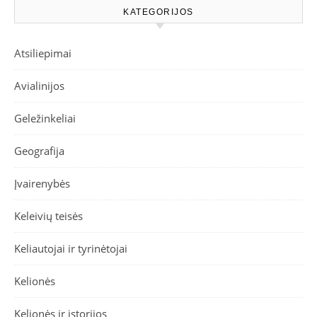
KATEGORIJOS
Atsiliepimai
Avialinijos
Geležinkeliai
Geografija
Įvairenybės
Keleivių teisės
Keliautojai ir tyrinėtojai
Kelionės
Kelionės ir istorijos