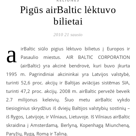
KELIONĖS
Pigūs airBaltic lėktuvo
bilietai
2010 21 sausio
a
irBaltic siūlo pigius lėktuvo bilietus į Europos ir
Pasaulio miestus. AIR BALTIC CORPORATION
(airBaltic) yra akcinė bendrovė, kuri buvo įkurta
1995 m. Pagrindiniai akcininkai yra Latvijos valstybė,
turinti 52,6 proc. akcijų ir Baltijas aviācijas sistēmas SIA,
turinti 47,2 proc. akcijų. 2008 m. airBaltic pervežė beveik
2.7 milijonus keleivių. Šiuo metu airBaltic vykdo
tiesioginius skrydžius iš dviejų Baltijos valstybių sostinių –
iš Rygos, Latvijoje, ir Vilniaus, Lietuvoje. Iš Vilniaus airBaltic
skraidina į Amsterdamą, Berlyną, Kopenhagą Miuncheną,
Paryžių, Rygą, Romą ir Taliną.