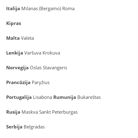
Italija
Milanas (Bergamo)
Roma
Kipras
Malta
Valeta
Lenkija
Varšuva
Krokuva
Norvegija
Oslas
Stavangeris
Prancūzija
Paryžius
Portugalija
Lisabona
Rumunija
Bukareštas
Rusija
Maskva
Sankt Peterburgas
Serbija
Belgradas