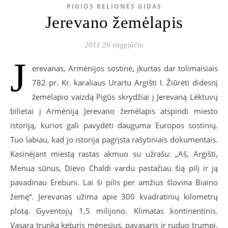
PIGIOS KELIONĖS GIDAS
Jerevano žemėlapis
2011 26 rugpjūčio
J
erevanas, Armėnijos sostinė, įkurtas dar tolimaisiais
782 pr. Kr. karaliaus Urartu Argišti I. Žiūrėti didesnį
žemėlapio vaizdą Pigūs skrydžiai į Jerevaną Lėktuvų
bilietai į Armėniją Jerevano žemėlapis atspindi miesto
istoriją, kurios gali pavydėti dauguma Europos sostinių.
Tuo labiau, kad jo istorija pagrįsta rašytiniais dokumentais.
Kasinėjant miestą rastas akmuo su užrašu: „Aš, Argišti,
Menua sūnus, Dievo Chaldi vardu pastačiau šią pilį ir ją
pavadinau Erebuni. Lai ši pilis per amžius šlovina Biaino
žemę“. Jerevanas užima apie 300 kvadratinių kilometrų
plotą. Gyventojų 1,5 milijono. Klimatas kontinentinis.
Vasara trunka keturis mėnesius, pavasaris ir ruduo trumpi.