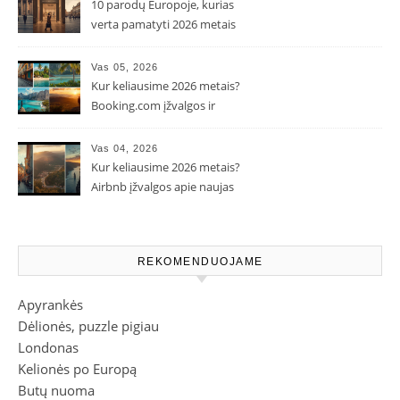
10 parodų Europoje, kurias
verta pamatyti 2026 metais
Vas 05, 2026
Kur keliausime 2026 metais?
Booking.com įžvalgos ir
populiarėjančios kryptys
Vas 04, 2026
Kur keliausime 2026 metais?
Airbnb įžvalgos apie naujas
kelionių tendencijas
REKOMENDUOJAME
Apyrankės
Dėlionės, puzzle pigiau
Londonas
Kelionės po Europą
Butų nuoma