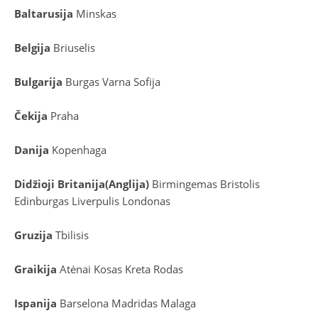
Baltarusija
Minskas
Belgija
Briuselis
Bulgarija
Burgas
Varna
Sofija
Čekija
Praha
Danija
Kopenhaga
D
idžioji Britanija
(
Anglija
)
Birmingemas
Bristolis
Edinburgas
Liverpulis
Londonas
Gruzija
Tbilisis
Graikija
Atėnai
Kosas
Kreta
Rodas
Ispanija
Barselona
Madridas
Malaga