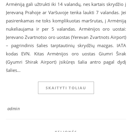
Armėniją gali užtrukti iki 14 valandų, nes kartais skrydžio į
Jerevaną Prahoje ar Varšuvoje tenka laukti 7 valandas. Jei
pasirenkamas ne toks komplikuotas maršrutas, į Armėniją
nukeliaujama ir per 5 valandas. Armėnijos oro uostai:
Jerevano Zvartnotso oro uostas (Yerevan Zvartnots Airport)
– pagrindinis šalies tarptautinių skrydžių mazgas. IATA
kodas EVN. Kitas Armėnijos oro uostas Giumri Širak
(Gyumri Shirak Airport) įsikūręs šalia antro pagal dydį
šalies…
SKAITYTI TOLIAU
admin