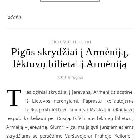
admin
LĖKTUVŲ BILIETAI
Pigūs skrydžiai į Armėniją,
lėktuvų bilietai į Armėniją
2011 6 liepos
T
iesioginiai skrydžiai į Jerevaną, Armėnijos sostinę,
iš Lietuvos nerengiami. Paprastai keliautojams
tenka pirkti lėktuvų bilietus į Maskvą ir į Kaukazo
respubliką keliauti per Rusiją. Iš Vilniaus lėktuvų bilietus į
Armėiją – Jerevaną, Giumri – galima įsigyti jungiamiesiems
skrydžiams su persėdimu Varšuvoje ar Prahoje. Kelionė į