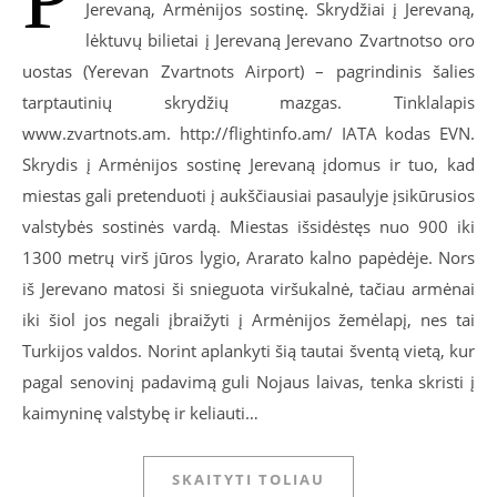
Jerevaną, Armėnijos sostinę. Skrydžiai į Jerevaną,
lėktuvų bilietai į Jerevaną Jerevano Zvartnotso oro
uostas (Yerevan Zvartnots Airport) – pagrindinis šalies
tarptautinių skrydžių mazgas. Tinklalapis
www.zvartnots.am. http://flightinfo.am/ IATA kodas EVN.
Skrydis į Armėnijos sostinę Jerevaną įdomus ir tuo, kad
miestas gali pretenduoti į aukščiausiai pasaulyje įsikūrusios
valstybės sostinės vardą. Miestas išsidėstęs nuo 900 iki
1300 metrų virš jūros lygio, Ararato kalno papėdėje. Nors
iš Jerevano matosi ši snieguota viršukalnė, tačiau armėnai
iki šiol jos negali įbraižyti į Armėnijos žemėlapį, nes tai
Turkijos valdos. Norint aplankyti šią tautai šventą vietą, kur
pagal senovinį padavimą guli Nojaus laivas, tenka skristi į
kaimyninę valstybę ir keliauti…
SKAITYTI TOLIAU