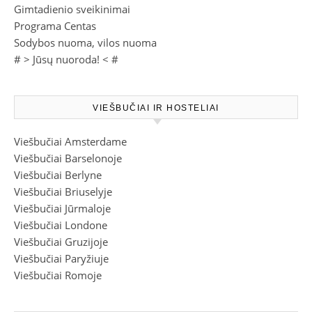
Gimtadienio sveikinimai
Programa Centas
Sodybos nuoma, vilos nuoma
# >
Jūsų nuoroda!
< #
VIEŠBUČIAI IR HOSTELIAI
Viešbučiai Amsterdame
Viešbučiai Barselonoje
Viešbučiai Berlyne
Viešbučiai Briuselyje
Viešbučiai Jūrmaloje
Viešbučiai Londone
Viešbučiai Gruzijoje
Viešbučiai Paryžiuje
Viešbučiai Romoje