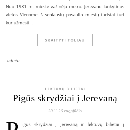
Nuo 1981 m. mieste važinėja metro. Jerevano lankytinos
vietos Viename iš seniausių pasaulio miestų turistai turi
kur užmesti…
SKAITYTI TOLIAU
admin
LĖKTUVŲ BILIETAI
Pigūs skrydžiai į Jerevaną
2011 26 rugpjūčio
P
igūs skrydžiai į Jerevaną ir lėktuvų bilietai į