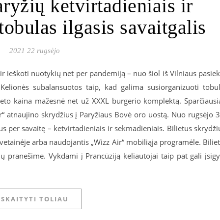
ryžių ketvirtadieniais ir
obulas ilgasis savaitgalis
2021 22 rugsėjo
ir ieškoti nuotykių net per pandemiją – nuo šiol iš Vilniaus pasiek
 Kelionės subalansuotos taip, kad galima susiorganizuoti tobu
bilieto kaina mažesnė net už XXXL burgerio komplektą. Sparčiausi
r“ atnaujino skrydžius į Paryžiaus Bovė oro uostą. Nuo rugsėjo 
tus per savaitę – ketvirtadieniais ir sekmadieniais. Bilietus skrydži
vetainėje arba naudojantis „Wizz Air“ mobiliąja programėle. Bilie
ų pranešime. Vykdami į Prancūziją keliautojai taip pat gali įsigy
SKAITYTI TOLIAU