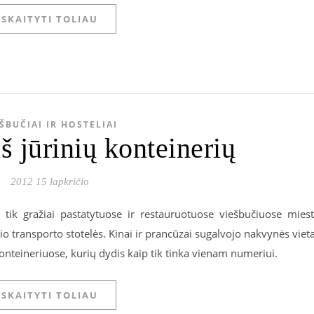
SKAITYTI TOLIAU
ŠBUČIAI IR HOSTELIAI
š jūrinių konteinerių
2012 15 lapkričio
tik gražiai pastatytuose ir restauruotuose viešbučiuose mies
io transporto stotelės. Kinai ir prancūzai sugalvojo nakvynės viet
nteineriuose, kurių dydis kaip tik tinka vienam numeriui.
SKAITYTI TOLIAU