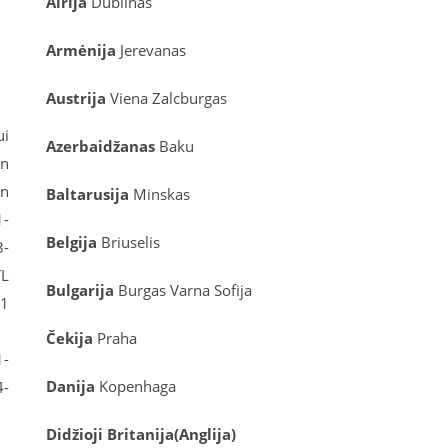
Airija
Dublinas
Armėnija
Jerevanas
Austrija
Viena
Zalcburgas
ui
Azerbaidžanas
Baku
en
an
Baltarusija
Minskas
1-
Belgija
Briuselis
3-
TL
Bulgarija
Burgas
Varna
Sofija
1
5
Čekija
Praha
1-
Danija
Kopenhaga
4-
D
idžioji Britanija
(
Anglija
)