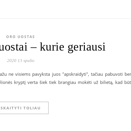
ORO UOSTAS
uostai – kurie geriausi
2020 13 spalio
gražu ne visiems pavyksta juos "apskraidyti", tačiau pabuvoti be
elionės kryptį verta šiek tiek brangiau mokėti už bilietą, kad bū
SKAITYTI TOLIAU