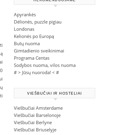
REKOMENDUOJAME
Apyrankės
Dėlionės, puzzle pigiau
Londonas
Kelionės po Europą
Butų nuoma
ti
Gimtadienio sveikinimai
lą
Programa Centas
ai
Sodybos nuoma, vilos nuoma
30
# >
Jūsų nuoroda!
< #
ui
tų
VIEŠBUČIAI IR HOSTELIAI
ti
Viešbučiai Amsterdame
Viešbučiai Barselonoje
Viešbučiai Berlyne
Viešbučiai Briuselyje