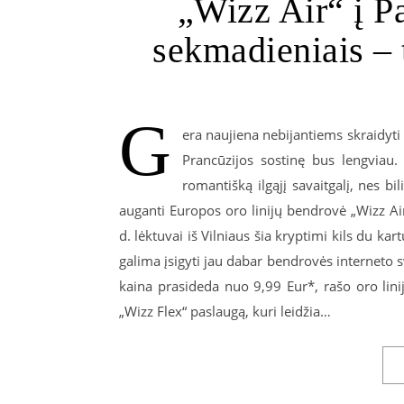
„Wizz Air“ į Pa
sekmadieniais – t
G
era naujiena nebijantiems skraidyti 
Prancūzijos sostinę bus lengviau.
romantišką ilgąjį savaitgalį, nes 
auganti Europos oro linijų bendrovė „Wizz Ai
d. lėktuvai iš Vilniaus šia kryptimi kils du kar
galima įsigyti jau dabar bendrovės interneto s
kaina prasideda nuo 9,99 Eur*, rašo oro linij
„Wizz Flex“ paslaugą, kuri leidžia…