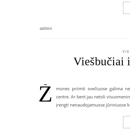
admin
VIE
Viešbučiai i
Ž
mones priimti svečiuose galima ne 
centre. Ar bent jau netoli visuomenin
įrengti nenaudojamuose jūriniuose ko