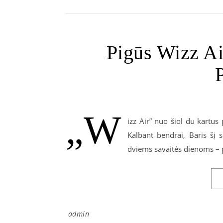
Pigūs Wizz Air
„W
izz Air” nuo šiol du kartus 
Kalbant bendrai, Baris šį 
dviems savaitės dienoms – p
admin