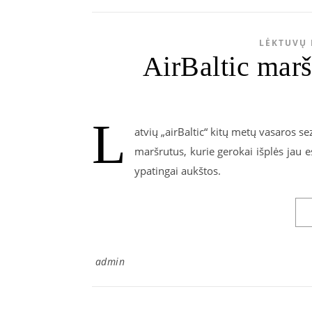
LĖKTUVŲ 
AirBaltic marš
L
atvių „airBaltic“ kitų metų vasaros s
maršrutus, kurie gerokai išplės jau 
ypatingai aukštos.
admin