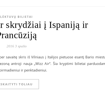
LĖKTUVŲ BILIETAI
 skrydžiai į Ispaniją ir
Prancūziją
2016 3 spalio
per savaitę skris iš Vilniaus į Italijos pietuose esantį Bario miest
sezoną antroji nauja „Wizz Air“. Šia kryptimi bilietai parduoda
irmadieniui ir penktadieniui.
SKAITYTI TOLIAU