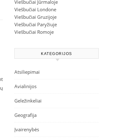
Viešbučiai Jūrmaloje
Viešbučiai Londone
Viešbučiai Gruzijoje
Viešbučiai Paryžiuje
Viešbučiai Romoje
KATEGORIJOS
Atsiliepimai
nt
Avialinijos
tų
Geležinkeliai
Geografija
Įvairenybės