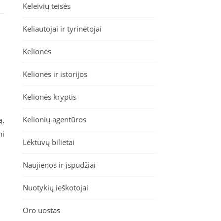
Keleivių teisės
Keliautojai ir tyrinėtojai
Kelionės
Kelionės ir istorijos
Kelionės kryptis
Kelionių agentūros
ą.
mi
Lėktuvų bilietai
Naujienos ir įspūdžiai
Nuotykių ieškotojai
Oro uostas