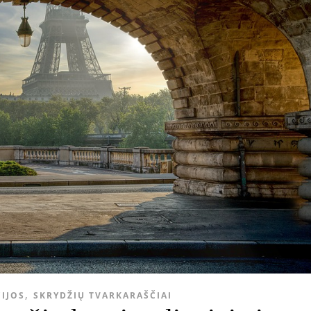
,
CIJOS
SKRYDŽIŲ TVARKARAŠČIAI