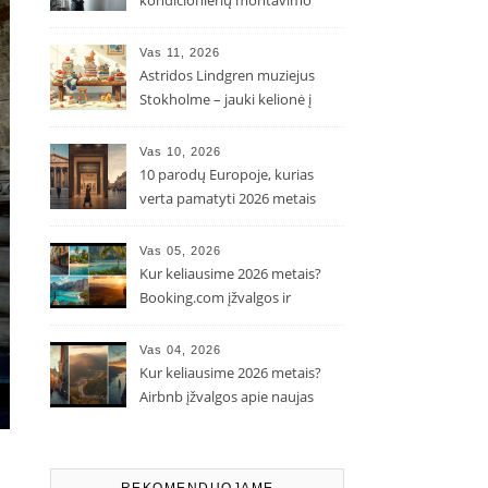
kondicionierių montavimo
kaina ir kodėl ji gali skirtis?
Vas 11, 2026
Astridos Lindgren muziejus
Stokholme – jauki kelionė į
Pepės ir Karlsono pasaulį
Vas 10, 2026
10 parodų Europoje, kurias
verta pamatyti 2026 metais
Vas 05, 2026
Kur keliausime 2026 metais?
Booking.com įžvalgos ir
populiarėjančios kryptys
Vas 04, 2026
Kur keliausime 2026 metais?
Airbnb įžvalgos apie naujas
kelionių tendencijas