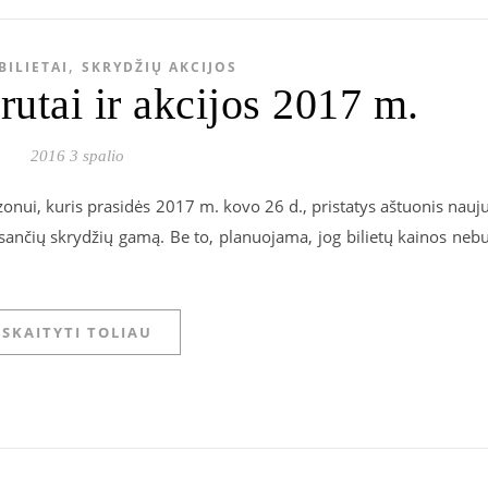
,
BILIETAI
SKRYDŽIŲ AKCIJOS
rutai ir akcijos 2017 m.
2016 3 spalio
ezonui, kuris prasidės 2017 m. kovo 26 d., pristatys aštuonis nauj
esančių skrydžių gamą. Be to, planuojama, jog bilietų kainos neb
SKAITYTI TOLIAU