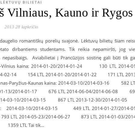
LĖKTUVŲ BILIETAI
 iš Vilniaus, Kauno ir Rygos
2013 28 lapkričio
i daugelio romantiškų porelių svajonė. Lėktuvų bilietų šiam reis
ato dirbantiems studentams. Tik reikia nepamiršti, jog vi
 nepasibaigs. Aviabilietai į Prancūzijos sostinę gali būti tik g
žius-Vilnius kaina: 2014-01-20/2014-01-24 130 LTL 2014-0
14-02-14 154 LTL 2014-01-20/2014-01-22 171 LTL 201
as-Paryžius-Kaunas kaina: 2014-03-10/2014-03-16 582 L
-01-13/2014-01-17 676 LTL 2014-06-04/2014-06-08 69
2014-03-10/2014-03-15 867 LTL 2013-12-30/2014-01-0
aina: 2014-03-10/2014-03-15 449 LTL 2014-01-27/2014-0
3 LTL 2014-05-23/2014-06-27 873 LTL 2014-01-03/201
1359 LTL Tai tik…