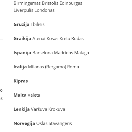
Birmingemas
Bristolis
Edinburgas
Liverpulis
Londonas
Gruzija
Tbilisis
Graikija
Atėnai
Kosas
Kreta
Rodas
Ispanija
Barselona
Madridas
Malaga
Italija
Milanas (Bergamo)
Roma
Kipras
to
Malta
Valeta
as
Lenkija
Varšuva
Krokuva
Norvegija
Oslas
Stavangeris