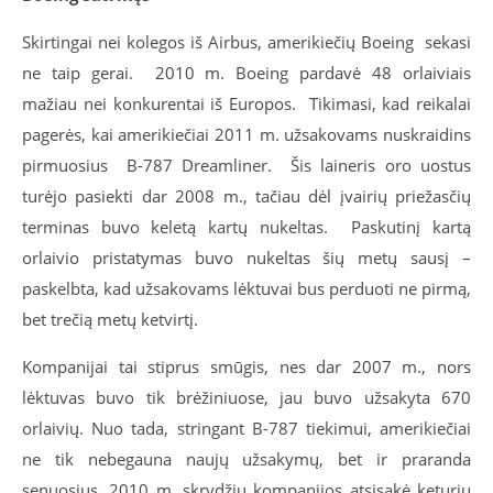
Skirtingai nei kolegos iš Airbus, amerikiečių Boeing sekasi
ne taip gerai. 2010 m. Boeing pardavė 48 orlaiviais
mažiau nei konkurentai iš Europos. Tikimasi, kad reikalai
pagerės, kai amerikiečiai 2011 m. užsakovams nuskraidins
pirmuosius B-787 Dreamliner. Šis laineris oro uostus
turėjo pasiekti dar 2008 m., tačiau dėl įvairių priežasčių
terminas buvo keletą kartų nukeltas. Paskutinį kartą
orlaivio pristatymas buvo nukeltas šių metų sausį –
paskelbta, kad užsakovams lėktuvai bus perduoti ne pirmą,
bet trečią metų ketvirtį.
Kompanijai tai stiprus smūgis, nes dar 2007 m., nors
lėktuvas buvo tik brėžiniuose, jau buvo užsakyta 670
orlaivių. Nuo tada, stringant B-787 tiekimui, amerikiečiai
ne tik nebegauna naujų užsakymų, bet ir praranda
senuosius. 2010 m. skrydžių kompanijos atsisakė keturių