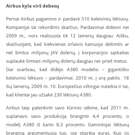
Airbus kyla virš debesų
Pernai Airbus pagamino ir pardavė 510 keleivinių lėktuvų.
Kompanijai tai rekordinis skaičius. Pardavimai didesni nei
2009 m., nors realizuota tik 12 lainerių daugiau. Aišku,
skaičiuojant, kad kiekvienas orlaivis kainuoja dešimtis ar
net šimtus milijonų JAV dolerių, į korporacijos sąskaitas
suplaukė šimtais milijonų dolerių daugiau nei prieš metus.
Dar svarbiau, kad didėjo A380 modelio – gigantiško
keleivinio lėktuvo – pardavimai. 2010 m. į orą pakilo 18
šių lainerių, 2009 m. 10. Europiečius viltingai nuteikia ir tai,
kad klientai jau užsakė 230 lėktuvų A380.
Airbus taip patenkinti savo kūrinio sėkme, kad 2011 m.
suplanavo savo produkciją branginti 4,4 procento, o
modelį А380 iš karto 8,3 procento. Gamintojai lėktuvų
branginą argumentuoja tuo, jog stiprėja euras. Kuo jis