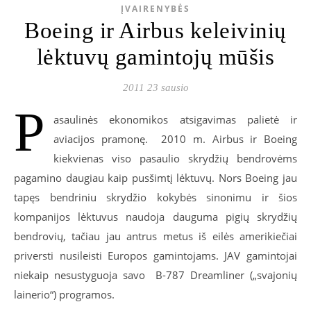
ĮVAIRENYBĖS
Boeing ir Airbus keleivinių
lėktuvų gamintojų mūšis
2011 23 sausio
P
asaulinės ekonomikos atsigavimas palietė ir
aviacijos pramonę. 2010 m. Airbus ir Boeing
kiekvienas viso pasaulio skrydžių bendrovėms
pagamino daugiau kaip pusšimtį lėktuvų. Nors Boeing jau
tapęs bendriniu skrydžio kokybės sinonimu ir šios
kompanijos lėktuvus naudoja dauguma pigių skrydžių
bendrovių, tačiau jau antrus metus iš eilės amerikiečiai
priversti nusileisti Europos gamintojams. JAV gamintojai
niekaip nesustyguoja savo B-787 Dreamliner („svajonių
lainerio“) programos.