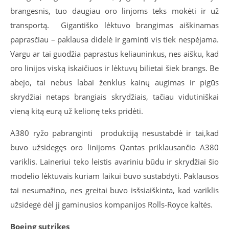
brangesnis, tuo daugiau oro linjoms teks mokėti ir už
transportą. Gigantiško lėktuvo brangimas aiškinamas
paprasčiau – paklausa didelė ir gaminti vis tiek nespėjama.
Vargu ar tai guodžia paprastus keliauninkus, nes aišku, kad
oro linijos viską iskaičiuos ir lėktuvų bilietai šiek brangs. Be
abejo, tai nebus labai ženklus kainų augimas ir pigūs
skrydžiai netaps brangiais skrydžiais, tačiau vidutiniškai
vieną kitą eurą už kelionę teks pridėti.
А380 ryžo pabranginti produkciją nesustabdė ir tai,kad
buvo užsidegęs oro linijoms Qantas priklausančio А380
variklis. Laineriui teko leistis avariniu būdu ir skrydžiai šio
modelio lėktuvais kuriam laikui buvo sustabdyti. Paklausos
tai nesumažino, nes greitai buvo isšsiaiškinta, kad variklis
užsidegė dėl jį gaminusios kompanijos Rolls-Royce kaltės.
Boeing sutrikęs