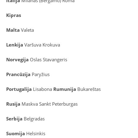
Italija
Milanas (Bergamo)
Roma
Kipras
Malta
Valeta
Lenkija
Varšuva
Krokuva
Norvegija
Oslas
Stavangeris
Prancūzija
Paryžius
Portugalija
Lisabona
Rumunija
Bukareštas
Rusija
Maskva
Sankt Peterburgas
Serbija
Belgradas
Suomija
Helsinkis