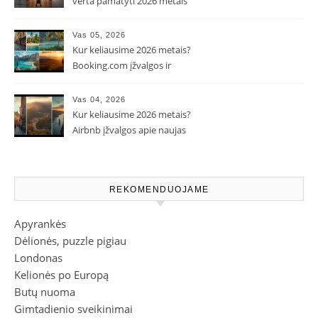
verta pamatyti 2026 metais
Vas 05, 2026
Kur keliausime 2026 metais?
Booking.com įžvalgos ir
populiarėjančios kryptys
Vas 04, 2026
Kur keliausime 2026 metais?
Airbnb įžvalgos apie naujas
kelionių tendencijas
REKOMENDUOJAME
Apyrankės
Dėlionės, puzzle pigiau
Londonas
Kelionės po Europą
Butų nuoma
Gimtadienio sveikinimai