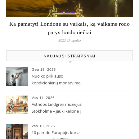
Ka pamatyti Londone su vaikais, ką vaikams rodo
patys londoniečiai
2023 21 spalio
NAUJAUSI STRAIPSNIAI
Geg 15, 2026
Nuo ko priklauso
kondicionierių montavimo
kaina ir kodėl ji gali skirtis?
Vas 11, 2026
Astridos Lindgren muziejus
Stokholme – jauki kelionė į
Pepės ir Karlsono pasaulį
Vas 10, 2026
10 parodų Europoje, kurias