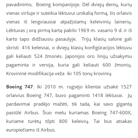
pavadinimo, Boeing kompanijoje. Dėl dviejų denių, kurių
vienas viršuje ir suteikia lėktuvui unikalią formą, šis orlaivis
vienas iš lengviausiai atpažįstamų keleivinių lainerių.
Lėktuvas į orą pirmą kartą pakilo 1969 m. vasario 9 d. ir iš
karto tapo didžiausiu pasaulyje. Trijų klasių salone gali
skristi 416 keleiviai, o dviejų klasių konfigūracijos lėktuvu
gali keliauti 524 žmonės. Japonijos oro linijų užsakymu
pagaminta ir versija, kuria gali keliauti 600 žmonių.
Krovininė modifikacija veža iki 105 tonų krovinių.
Boeing 747
. Iki 2010 m. rugsėjo klientai užsakė 1527
orlaivius Boeing 747, buvo pagaminti 1418 lėktuvai. Jų
pardavimai pradėjo mažėti, tik tada, kai savo gigantą
pasiūlė Airbus. Šiuo metu kuriamas Boeing 747-600X,
kuriame turėtų tilpti 800 keleivių. Tai bus atsakas
europiečiams iš Airbus.