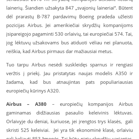
lainerių. Šiandien užsakyta 847 „svajonių laineriai“. Būtent
dėl prarastų B-787 pardavimų Boeing pradeda užleisti
pozicijas Airbus. Jei amerikiečiai skrydžių kompanijoms
įsipareigojo pagaminti 530 orlaivių, tai europiečiai 574. Tai,
jog lėktuvų užsakovams bus atiduoti vėliau nei planuota,
reiškia, kad Airbus pirmaus dar mažiausiai metus.
Tuo tarpu Airbus nesėdi suskleidęs sparnus ir rengiasi
veržtis į priekį. Jau pristatytas naujas modelis А350 ir
žadama, kad bus atnaujintas pats populiariausias
europiečių kūrinys А320.
Airbus – A380
– europiečių kompanijos Airbus
gaminamas didžiausias pasaulio keleivinis lėktuvas.
Orlaivyje du deniai, kuriuose, jei įrengtos trys klasės, gali
skristi 525 keleiviai. Jei yra tik ekonominė klasė, orlaiviu
gali keliauti 853 žmonės. Tai būtų pigių skrydžių variantas,