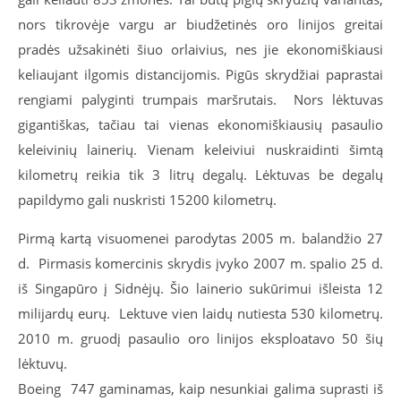
nors tikrovėje vargu ar biudžetinės oro linijos greitai
pradės užsakinėti šiuo orlaivius, nes jie ekonomiškiausi
keliaujant ilgomis distancijomis. Pigūs skrydžiai paprastai
rengiami palyginti trumpais maršrutais. Nors lėktuvas
gigantiškas, tačiau tai vienas ekonomiškiausių pasaulio
keleivinių lainerių. Vienam keleiviui nuskraidinti šimtą
kilometrų reikia tik 3 litrų degalų. Lėktuvas be degalų
papildymo gali nuskristi 15200 kilometrų.
Pirmą kartą visuomenei parodytas 2005 m. balandžio 27
d. Pirmasis komercinis skrydis įvyko 2007 m. spalio 25 d.
iš Singapūro į Sidnėjų. Šio lainerio sukūrimui išleista 12
milijardų eurų. Lektuve vien laidų nutiesta 530 kilometrų.
2010 m. gruodį pasaulio oro linijos eksploatavo 50 šių
lėktuvų.
Boeing 747 gaminamas, kaip nesunkiai galima suprasti iš