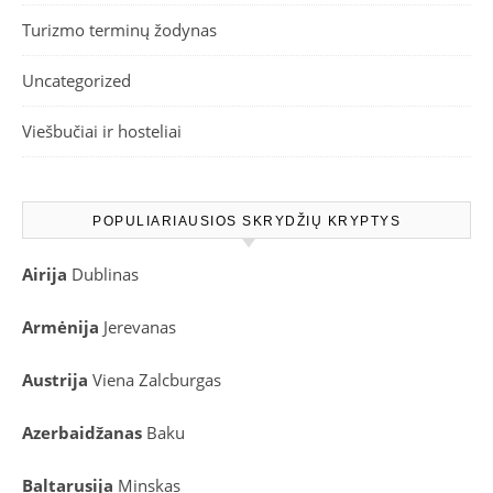
Turizmo terminų žodynas
Uncategorized
Viešbučiai ir hosteliai
POPULIARIAUSIOS SKRYDŽIŲ KRYPTYS
Airija
Dublinas
Armėnija
Jerevanas
Austrija
Viena
Zalcburgas
Azerbaidžanas
Baku
Baltarusija
Minskas