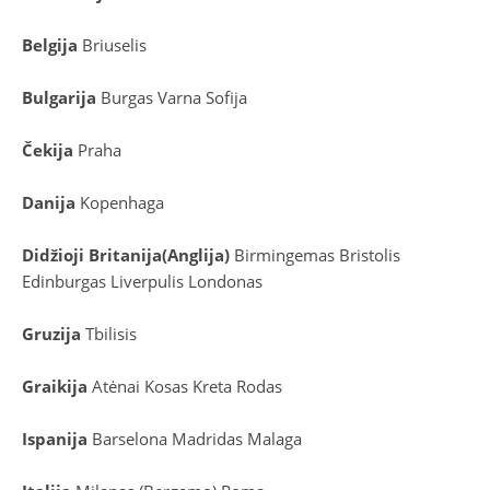
Belgija
Briuselis
Bulgarija
Burgas
Varna
Sofija
Čekija
Praha
Danija
Kopenhaga
D
idžioji Britanija
(
Anglija
)
Birmingemas
Bristolis
Edinburgas
Liverpulis
Londonas
Gruzija
Tbilisis
Graikija
Atėnai
Kosas
Kreta
Rodas
Ispanija
Barselona
Madridas
Malaga