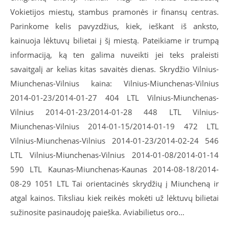
Vokietijos miestų, stambus pramonės ir finansų centras.
Parinkome kelis pavyzdžius, kiek, ieškant iš anksto,
kainuoja lėktuvų bilietai į šį miestą. Pateikiame ir trumpą
informaciją, ką ten galima nuveikti jei teks praleisti
savaitgalį ar kelias kitas savaitės dienas. Skrydžio Vilnius-
Miunchenas-Vilnius kaina: Vilnius-Miunchenas-Vilnius
2014-01-23/2014-01-27 404 LTL Vilnius-Miunchenas-
Vilnius 2014-01-23/2014-01-28 448 LTL Vilnius-
Miunchenas-Vilnius 2014-01-15/2014-01-19 472 LTL
Vilnius-Miunchenas-Vilnius 2014-01-23/2014-02-24 546
LTL Vilnius-Miunchenas-Vilnius 2014-01-08/2014-01-14
590 LTL Kaunas-Miunchenas-Kaunas 2014-08-18/2014-
08-29 1051 LTL Tai orientacinės skrydžių į Miuncheną ir
atgal kainos. Tiksliau kiek reikės mokėti už lėktuvų bilietai
sužinosite pasinaudoję paieška. Aviabilietus oro…