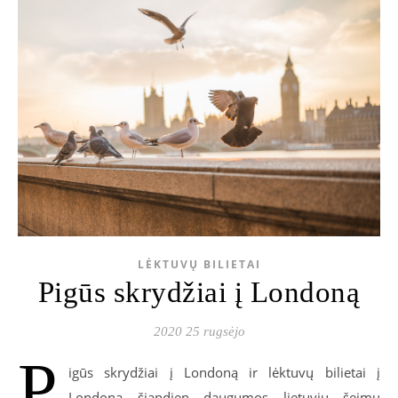
LĖKTUVŲ BILIETAI
Pigūs skrydžiai į Londoną
2020 25 rugsėjo
P
igūs skrydžiai į Londoną ir lėktuvų bilietai į
Londoną šiandien daugumos lietuvių šeimų