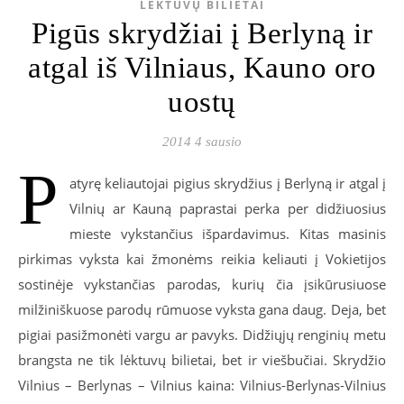
LĖKTUVŲ BILIETAI
Pigūs skrydžiai į Berlyną ir
atgal iš Vilniaus, Kauno oro
uostų
2014 4 sausio
P
atyrę keliautojai pigius skrydžius į Berlyną ir atgal į
Vilnių ar Kauną paprastai perka per didžiuosius
mieste vykstančius išpardavimus. Kitas masinis
pirkimas vyksta kai žmonėms reikia keliauti į Vokietijos
sostinėje vykstančias parodas, kurių čia įsikūrusiuose
milžiniškuose parodų rūmuose vyksta gana daug. Deja, bet
pigiai pasižmonėti vargu ar pavyks. Didžiųjų renginių metu
brangsta ne tik lėktuvų bilietai, bet ir viešbučiai. Skrydžio
Vilnius – Berlynas – Vilnius kaina: Vilnius-Berlynas-Vilnius