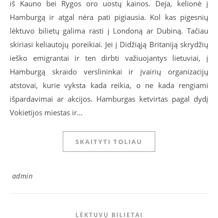
iš Kauno bei Rygos oro uostų kainos. Deja, kelionė į
Hamburgą ir atgal nėra pati pigiausia. Kol kas pigesnių
lėktuvo bilietų galima rasti į Londoną ar Dubiną. Tačiau
skiriasi keliautojų poreikiai. Jei į Didžiąją Britaniją skrydžių
ieško emigrantai ir ten dirbti važiuojantys lietuviai, į
Hamburgą skraido verslininkai ir įvairių organizacijų
atstovai, kurie vyksta kada reikia, o ne kada rengiami
išpardavimai ar akcijos. Hamburgas ketvirtas pagal dydį
Vokietijos miestas ir…
SKAITYTI TOLIAU
admin
LĖKTUVŲ BILIETAI