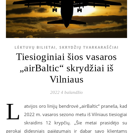
,
LĖKTUVŲ BILIETAI
SKRYDŽIŲ TVARKARAŠČIAI
Tiesioginiai šios vasaros
„airBaltic“ skrydžiai iš
Vilniaus
2022 4 balandžio
L
atvijos oro linijų bendrovė „airBaltic“ praneša, kad
2022 m. vasaros sezono metu iš Vilniaus tiesiogiai
skraidins 12 krypčių. „Šie metai prasidėjo su
gerokai didesniais pajėgumais ir dabar savo klientams