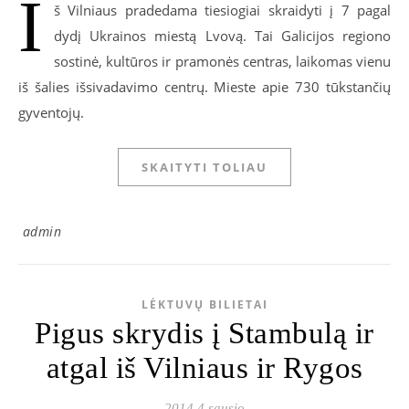
I
š Vilniaus pradedama tiesiogiai skraidyti į 7 pagal
dydį Ukrainos miestą Lvovą. Tai Galicijos regiono
sostinė, kultūros ir pramonės centras, laikomas vienu
iš šalies išsivadavimo centrų. Mieste apie 730 tūkstančių
gyventojų.
SKAITYTI TOLIAU
admin
LĖKTUVŲ BILIETAI
Pigus skrydis į Stambulą ir
atgal iš Vilniaus ir Rygos
2014 4 sausio