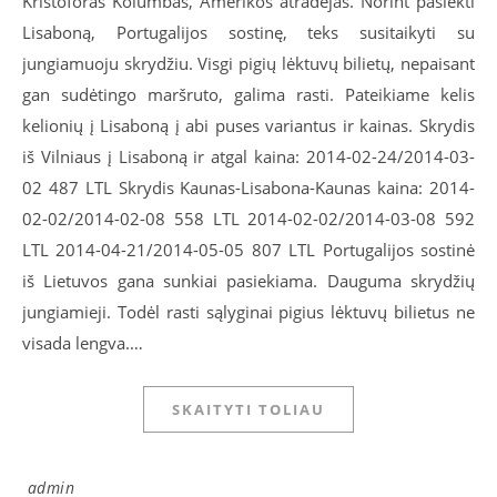
Kristoforas Kolumbas, Amerikos atradėjas. Norint pasiekti
Lisaboną, Portugalijos sostinę, teks susitaikyti su
jungiamuoju skrydžiu. Visgi pigių lėktuvų bilietų, nepaisant
gan sudėtingo maršruto, galima rasti. Pateikiame kelis
kelionių į Lisaboną į abi puses variantus ir kainas. Skrydis
iš Vilniaus į Lisaboną ir atgal kaina: 2014-02-24/2014-03-
02 487 LTL Skrydis Kaunas-Lisabona-Kaunas kaina: 2014-
02-02/2014-02-08 558 LTL 2014-02-02/2014-03-08 592
LTL 2014-04-21/2014-05-05 807 LTL Portugalijos sostinė
iš Lietuvos gana sunkiai pasiekiama. Dauguma skrydžių
jungiamieji. Todėl rasti sąlyginai pigius lėktuvų bilietus ne
visada lengva.…
SKAITYTI TOLIAU
admin