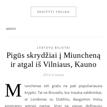
SKAITYTI TOLIAU
admin
LĖKTUVŲ BILIETAI
Pigūs skrydžiai į Miuncheną
ir atgal iš Vilniaus, Kauno
2014 4 sausio
M
iunchenas toli gražu ne pati populiariausia
kryptis. Tai ne Briuselis, kur traukia valdininkai,
ar Londonas su Dublinu, daugumos mūsų
emigrantų antrieji namai. Visgi tai vienas didžiausių