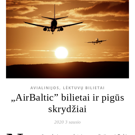
,
AVIALINIJOS
LĖKTUVŲ BILIETAI
„AirBaltic” bilietai ir pigūs
skrydžiai
2020 3 sausio