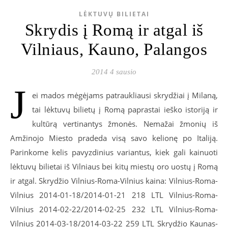
LĖKTUVŲ BILIETAI
Skrydis į Romą ir atgal iš
Vilniaus, Kauno, Palangos
2014 4 sausio
J
ei mados mėgėjams patraukliausi skrydžiai į Milaną,
tai lėktuvų bilietų į Romą paprastai ieško istoriją ir
kultūrą vertinantys žmonės. Nemažai žmonių iš
Amžinojo Miesto pradeda visą savo kelionę po Italiją.
Parinkome kelis pavyzdinius variantus, kiek gali kainuoti
lėktuvų bilietai iš Vilniaus bei kitų miestų oro uostų į Romą
ir atgal. Skrydžio Vilnius-Roma-Vilnius kaina: Vilnius-Roma-
Vilnius 2014-01-18/2014-01-21 218 LTL Vilnius-Roma-
Vilnius 2014-02-22/2014-02-25 232 LTL Vilnius-Roma-
Vilnius 2014-03-18/2014-03-22 259 LTL Skrydžio Kaunas-