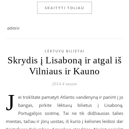
SKAITYTI TOLIAU
admin
LĖKTUVŲ BILIETAI
Skrydis į Lisaboną ir atgal iš
Vilniaus ir Kauno
2014 4 sausio
J
ei trokštate pamatyti Atlanto vandenyną ir panirti į jo
bangas, pirkite lėktuvų bilietus į Lisaboną,
Portugalijos sostinę. Tai ne tik didžiausias šalies
miestas, tačiau ir jūrų uostas, iš kurio į keliones leidosi dar