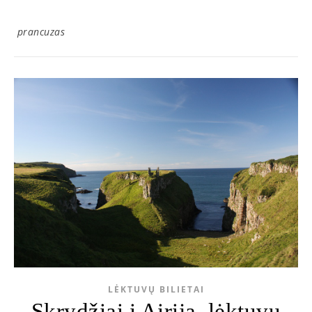
prancuzas
LĖKTUVŲ BILIETAI
Skrydžiai į Airiją, lėktuvų