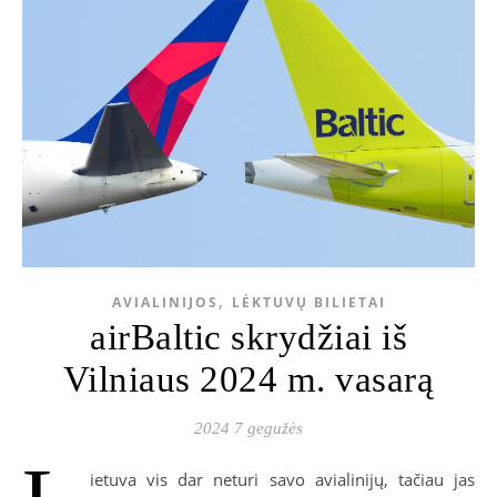
,
AVIALINIJOS
LĖKTUVŲ BILIETAI
airBaltic skrydžiai iš
Vilniaus 2024 m. vasarą
2024 7 gegužės
ietuva vis dar neturi savo avialinijų, tačiau jas