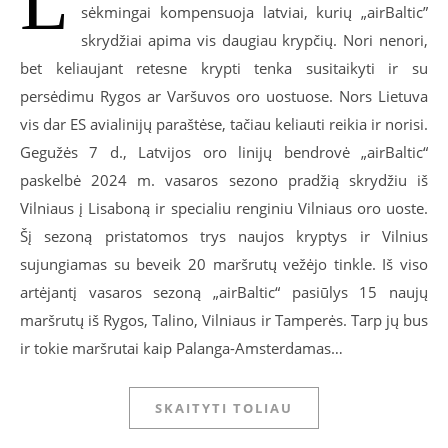
L
sėkmingai kompensuoja latviai, kurių „airBaltic”
skrydžiai apima vis daugiau krypčių. Nori nenori,
bet keliaujant retesne krypti tenka susitaikyti ir su
persėdimu Rygos ar Varšuvos oro uostuose. Nors Lietuva
vis dar ES avialinijų paraštėse, tačiau keliauti reikia ir norisi.
Gegužės 7 d., Latvijos oro linijų bendrovė „airBaltic“
paskelbė 2024 m. vasaros sezono pradžią skrydžiu iš
Vilniaus į Lisaboną ir specialiu renginiu Vilniaus oro uoste.
Šį sezoną pristatomos trys naujos kryptys ir Vilnius
sujungiamas su beveik 20 maršrutų vežėjo tinkle. Iš viso
artėjantį vasaros sezoną „airBaltic“ pasiūlys 15 naujų
maršrutų iš Rygos, Talino, Vilniaus ir Tamperės. Tarp jų bus
ir tokie maršrutai kaip Palanga-Amsterdamas…
SKAITYTI TOLIAU