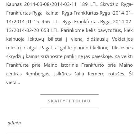
Kaunas 2014-03-08/2014-03-11 189 LTL Skrydžio Ryga-
Frankfurtas-Ryga kaina: Ryga-Frankfurtas-Ryga 2014-01-
14/2014-01-15 456 LTL Ryga-Frankfurtas-Ryga 2014-02-
13/2014-02-20 653 LTL Parinkome kelis pavyzdžius, kiek
kainuoja lėktuvų bilietai į vieną didžiausių Vokietijos
miestų ir atgal. Pagal tai galite planuoti kelionę. Tikslesnes
skrydžių kainas sužinosite patikrinę jas paieškoje. Ką veikti
Frankfurte prie Maino Istorinis Frankfurto prie Maino
centras Rembergas, įsikūręs šalia Kemero rotušės. Ši
vieta…
SKAITYTI TOLIAU
admin