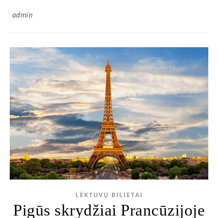
admin
LĖKTUVŲ BILIETAI
Pigūs skrydžiai Prancūzijoje