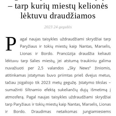
– tarp kurių miestų kelionės
lėktuvu draudžiamos
2023 24 gegužės
P
agal naujas taisykles uždraudžiami skrydžiai tarp
Paryžiaus ir tokių miestų kaip Nantas, Marselis,
Lionas ir Bordo. Prancūzija draudžia keliauti
lėktuvu tarp šalies miestų, jei atstumą traukiniu galima
nuvažiuoti per 2,5 valandos „Sky News“ žiniomis,
atitinkamas įstatymas buvo priimtas prieš dvejus metus,
tačiau įsigaliojo tik 2023 metų gegužę. Įstatymo tikslas –
sumažinti šiltnamio efektą sukeliančių dujų išmetimą į
atmosferą. Pagal naujas taisykles uždraudžiami skrydžiai
tarp Paryžiaus ir tokių miestų kaip Nantas, Marselis, Lionas
ir Bordo. Draudimas netaikomas jungiamiesiems