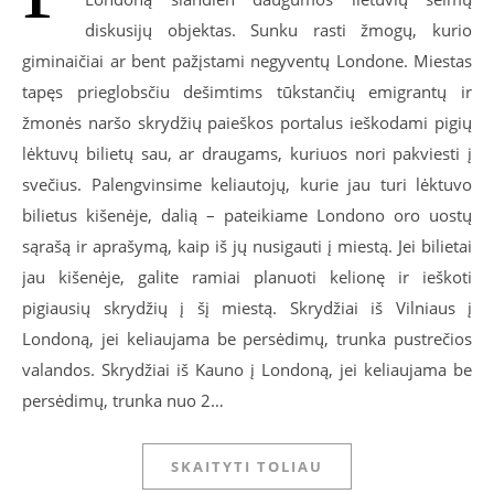
diskusijų objektas. Sunku rasti žmogų, kurio
giminaičiai ar bent pažįstami negyventų Londone. Miestas
tapęs prieglobsčiu dešimtims tūkstančių emigrantų ir
žmonės naršo skrydžių paieškos portalus ieškodami pigių
lėktuvų bilietų sau, ar draugams, kuriuos nori pakviesti į
svečius. Palengvinsime keliautojų, kurie jau turi lėktuvo
bilietus kišenėje, dalią – pateikiame Londono oro uostų
sąrašą ir aprašymą, kaip iš jų nusigauti į miestą. Jei bilietai
jau kišenėje, galite ramiai planuoti kelionę ir ieškoti
pigiausių skrydžių į šį miestą. Skrydžiai iš Vilniaus į
Londoną, jei keliaujama be persėdimų, trunka pustrečios
valandos. Skrydžiai iš Kauno į Londoną, jei keliaujama be
persėdimų, trunka nuo 2…
SKAITYTI TOLIAU