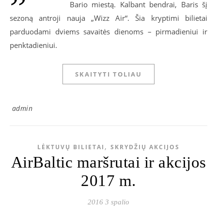
Bario miestą. Kalbant bendrai, Baris šį
sezoną antroji nauja „Wizz Air“. Šia kryptimi bilietai
parduodami dviems savaitės dienoms – pirmadieniui ir
penktadieniui.
SKAITYTI TOLIAU
admin
,
LĖKTUVŲ BILIETAI
SKRYDŽIŲ AKCIJOS
AirBaltic maršrutai ir akcijos
2017 m.
2016 3 spalio