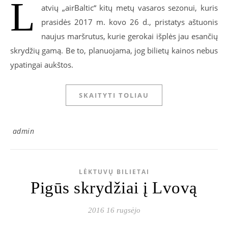
L
atvių „airBaltic“ kitų metų vasaros sezonui, kuris
prasidės 2017 m. kovo 26 d., pristatys aštuonis
naujus maršrutus, kurie gerokai išplės jau esančių
skrydžių gamą. Be to, planuojama, jog bilietų kainos nebus
ypatingai aukštos.
SKAITYTI TOLIAU
admin
LĖKTUVŲ BILIETAI
Pigūs skrydžiai į Lvovą
2016 16 rugsėjo