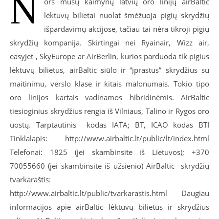
N
ors mūsų kaimynų latvių oro linijų airBaltic
lėktuvų bilietai nuolat šmėžuoja pigių skrydžių
išpardavimų akcijose, tačiau tai nėra tikroji pigių
skrydžių kompanija. Skirtingai nei Ryainair, Wizz air,
easyJet , SkyEurope ar AirBerlin, kurios parduoda tik pigius
lėktuvų bilietus, airBaltic siūlo ir “įprastus” skrydžius su
maitinimu, verslo klase ir kitais malonumais. Tokio tipo
oro linijos kartais vadinamos hibridinėmis. AirBaltic
tiesioginius skrydžius rengia iš Vilniaus, Talino ir Rygos oro
uostų. Tarptautinis kodas IATA; BT, ICAO kodas BTI
Tinklalapis: http://www.airbaltic.lt/public/lt/index.html
Telefonai: 1825 (jei skambinsite iš Lietuvos); +370
70055660 (jei skambinsite iš užsienio) AirBaltic skrydžių
tvarkaraštis:
http://www.airbaltic.lt/public/tvarkarastis.html Daugiau
informacijos apie airBaltic lėktuvų bilietus ir skrydžius