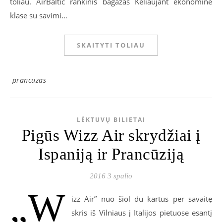
toliau. AirBaltic rankinis bagažas Keliaujant ekonomine
klase su savimi…
SKAITYTI TOLIAU
prancuzas
LĖKTUVŲ BILIETAI
Pigūs Wizz Air skrydžiai į
Ispaniją ir Prancūziją
2016 3 spalio
„W
izz Air” nuo šiol du kartus per savaitę
skris iš Vilniaus į Italijos pietuose esantį