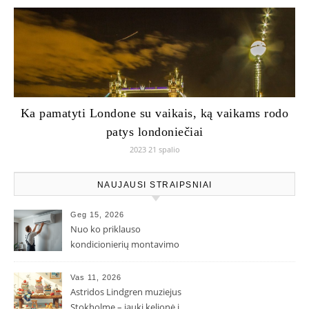
Ka pamatyti Londone su vaikais, ką vaikams rodo
patys londoniečiai
2023 21 spalio
NAUJAUSI STRAIPSNIAI
Geg 15, 2026
Nuo ko priklauso
kondicionierių montavimo
kaina ir kodėl ji gali skirtis?
Vas 11, 2026
Astridos Lindgren muziejus
Stokholme – jauki kelionė į