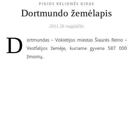
PIGIOS KELIONĖS GIDAS
Dortmundo žemėlapis
2011 26 rugpjūčio
D
ortmundas – Vokietijos miestas Šiaurės Reino –
Vestfalijos žemėje, kuriame gyvena 587 000
žmonių.