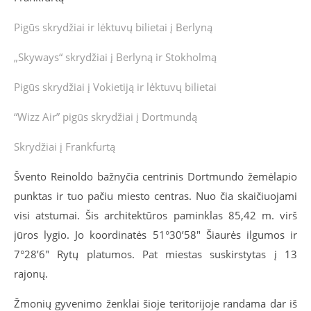
Pigūs skrydžiai ir lėktuvų bilietai į Berlyną
„Skyways“ skrydžiai į Berlyną ir Stokholmą
Pigūs skrydžiai į Vokietiją ir lėktuvų bilietai
“Wizz Air” pigūs skrydžiai į Dortmundą
Skrydžiai į Frankfurtą
Švento Reinoldo bažnyčia centrinis Dortmundo žemėlapio
punktas ir tuo pačiu miesto centras. Nuo čia skaičiuojami
visi atstumai. Šis architektūros paminklas 85,42 m. virš
jūros lygio. Jo koordinatės 51°30’58″ Šiaurės ilgumos ir
7°28’6″ Rytų platumos. Pat miestas suskirstytas į 13
rajonų.
Žmonių gyvenimo ženklai šioje teritorijoje randama dar iš