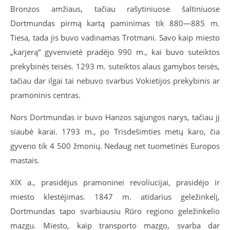
Bronzos amžiaus, tačiau rašytiniuose šaltiniuose
Dortmundas pirmą kartą paminimas tik 880—885 m.
Tiesa, tada jis buvo vadinamas Trotmani. Savo kaip miesto
„karjerą“ gyvenvietė pradėjo 990 m., kai buvo suteiktos
prekybinės teisės. 1293 m. suteiktos alaus gamybos teisės,
tačiau dar ilgai tai nebuvo svarbus Vokietijos prekybinis ar
pramoninis centras.
Nors Dortmundas ir buvo Hanzos sąjungos narys, tačiau jį
siaubė karai. 1793 m., po Trisdešimties metų karo, čia
gyveno tik 4 500 žmonių. Nedaug net tuometinės Europos
mastais.
XIX a., prasidėjus pramoninei revoliucijai, prasidėjo ir
miesto klestėjimas. 1847 m. atidarius geležinkelį,
Dortmundas tapo svarbiausiu Rūro regiono geležinkelio
mazgu. Miesto, kaip transporto mazgo, svarba dar