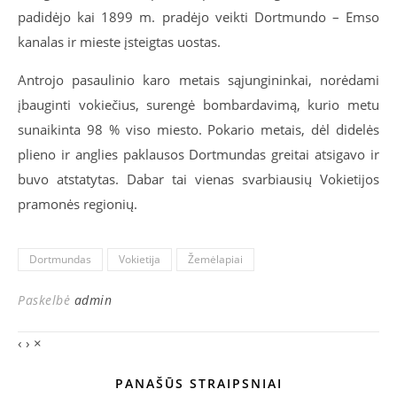
padidėjo kai 1899 m. pradėjo veikti Dortmundo – Emso
kanalas ir mieste įsteigtas uostas.
Antrojo pasaulinio karo metais sąjungininkai, norėdami
įbauginti vokiečius, surengė bombardavimą, kurio metu
sunaikinta 98 % viso miesto. Pokario metais, dėl didelės
plieno ir anglies paklausos Dortmundas greitai atsigavo ir
buvo atstatytas. Dabar tai vienas svarbiausių Vokietijos
pramonės regionių.
Dortmundas
Vokietija
Žemėlapiai
Paskelbė
admin
‹
›
×
PANAŠŪS STRAIPSNIAI