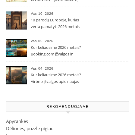
Pepės ir Karlsono pasaulį
Vas 10, 2026
10 parodų Europoje, kurias
verta pamatyti 2026 metais
Vas 05, 2026
Kur keliausime 2026 metais?
Booking.com įžvalgos ir
populiarėjančios kryptys
Vas 04, 2026
Kur keliausime 2026 metais?
Airbnb įžvalgos apie naujas
kelionių tendencijas
REKOMENDUOJAME
Apyrankės
Dėlionės, puzzle pigiau