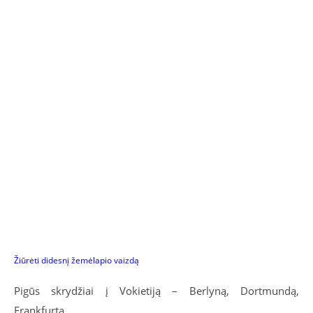
Žiūrėti didesnį žemėlapio vaizdą
Pigūs skrydžiai į Vokietiją – Berlyną, Dortmundą,
Frankfurtą