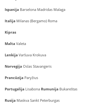
Ispanija
Barselona
Madridas
Malaga
Italija
Milanas (Bergamo)
Roma
Kipras
Malta
Valeta
Lenkija
Varšuva
Krokuva
Norvegija
Oslas
Stavangeris
Prancūzija
Paryžius
Portugalija
Lisabona
Rumunija
Bukareštas
Rusija
Maskva
Sankt Peterburgas