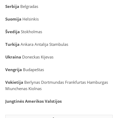
Serbija
Belgradas
Suomija
Helsinkis
Švedija
Stokholmas
Turkija
Ankara
Antalija
Stambulas
Ukraina
Doneckas
Kijevas
Vengrija
Budapeštas
Vokietija
Berlynas
Dortmundas
Frankfurtas
Hamburgas
Miunchenas
Kiolnas
Jungtinės Amerikos Valstijos