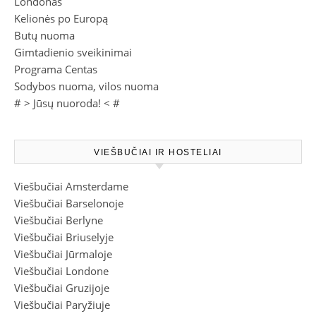
Londonas
Kelionės po Europą
Butų nuoma
Gimtadienio sveikinimai
Programa Centas
Sodybos nuoma, vilos nuoma
# >
Jūsų nuoroda!
< #
VIEŠBUČIAI IR HOSTELIAI
Viešbučiai Amsterdame
Viešbučiai Barselonoje
Viešbučiai Berlyne
Viešbučiai Briuselyje
Viešbučiai Jūrmaloje
Viešbučiai Londone
Viešbučiai Gruzijoje
Viešbučiai Paryžiuje