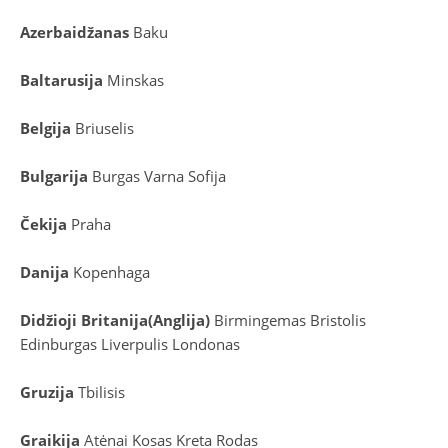
Azerbaidžanas
Baku
Baltarusija
Minskas
Belgija
Briuselis
Bulgarija
Burgas
Varna
Sofija
Čekija
Praha
Danija
Kopenhaga
D
idžioji Britanija
(
Anglija
)
Birmingemas
Bristolis
Edinburgas
Liverpulis
Londonas
Gruzija
Tbilisis
Graikija
Atėnai
Kosas
Kreta
Rodas