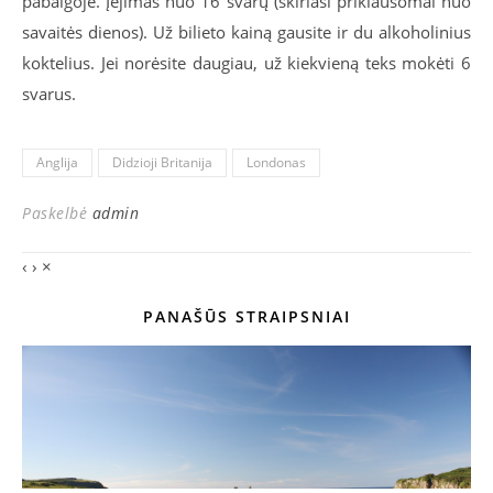
pabaigoje. Įėjimas nuo 16 svarų (skiriasi priklausomai nuo
savaitės dienos). Už bilieto kainą gausite ir du alkoholinius
koktelius. Jei norėsite daugiau, už kiekvieną teks mokėti 6
svarus.
Anglija
Didzioji Britanija
Londonas
Paskelbė
admin
‹
›
×
PANAŠŪS STRAIPSNIAI