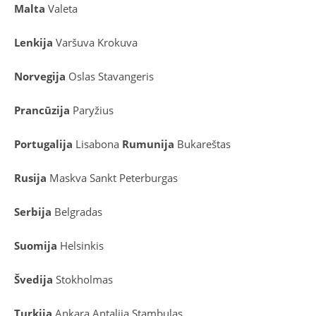
Malta
Valeta
Lenkija
Varšuva
Krokuva
Norvegija
Oslas
Stavangeris
Prancūzija
Paryžius
Portugalija
Lisabona
Rumunija
Bukareštas
Rusija
Maskva
Sankt Peterburgas
Serbija
Belgradas
Suomija
Helsinkis
Švedija
Stokholmas
Turkija
Ankara
Antalija
Stambulas