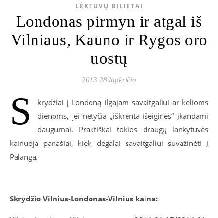
LĖKTUVŲ BILIETAI
Londonas pirmyn ir atgal iš
Vilniaus, Kauno ir Rygos oro
uostų
2013 28 lapkričio
S
krydžiai į Londoną ilgajam savaitgaliui ar kelioms
dienoms, jei netyčia „iškrenta išeiginės“ įkandami
daugumai. Praktiškai tokios draugų lankytuvės
kainuoja panašiai, kiek degalai savaitgaliui suvažinėti į
Palangą.
Skrydžio Vilnius-Londonas-Vilnius kaina: