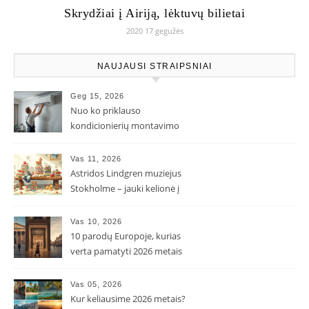
Skrydžiai į Airiją, lėktuvų bilietai
2020 17 gegužės
NAUJAUSI STRAIPSNIAI
Geg 15, 2026
Nuo ko priklauso
kondicionierių montavimo
kaina ir kodėl ji gali skirtis?
Vas 11, 2026
Astridos Lindgren muziejus
Stokholme – jauki kelionė į
Pepės ir Karlsono pasaulį
Vas 10, 2026
10 parodų Europoje, kurias
verta pamatyti 2026 metais
Vas 05, 2026
Kur keliausime 2026 metais?