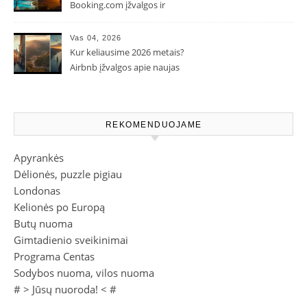
Booking.com įžvalgos ir
populiarėjančios kryptys
Vas 04, 2026
Kur keliausime 2026 metais?
Airbnb įžvalgos apie naujas
kelionių tendencijas
REKOMENDUOJAME
Apyrankės
Dėlionės, puzzle pigiau
Londonas
Kelionės po Europą
Butų nuoma
Gimtadienio sveikinimai
Programa Centas
Sodybos nuoma, vilos nuoma
# >
Jūsų nuoroda!
< #