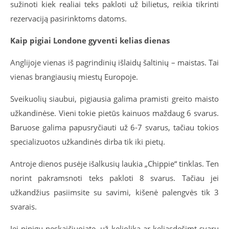
sužinoti kiek realiai teks pakloti už bilietus, reikia tikrinti
rezervaciją pasirinktoms datoms.
Kaip pigiai Londone gyventi kelias dienas
Anglijoje vienas iš pagrindinių išlaidų šaltinių – maistas. Tai
vienas brangiausių miestų Europoje.
Sveikuolių siaubui, pigiausia galima pramisti greito maisto
užkandinėse. Vieni tokie pietūs kainuos maždaug 6 svarus.
Baruose galima papusryčiauti už 6-7 svarus, tačiau tokios
specializuotos užkandinės dirba tik iki pietų.
Antroje dienos pusėje išalkusių laukia „Chippie“ tinklas. Ten
norint pakramsnoti teks pakloti 8 svarus. Tačiau jei
užkandžius pasiimsite su savimi, kišenė palengvės tik 3
svarais.
Jei pinigų neskaičiuojate, už keliolika ar keliasdešimt svarų