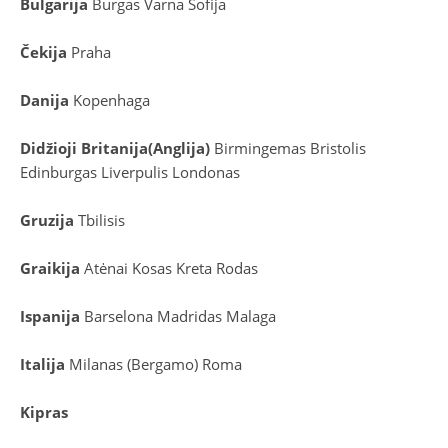
Bulgarija
Burgas
Varna
Sofija
Čekija
Praha
Danija
Kopenhaga
D
idžioji Britanija
(
Anglija
)
Birmingemas
Bristolis
Edinburgas
Liverpulis
Londonas
Gruzija
Tbilisis
Graikija
Atėnai
Kosas
Kreta
Rodas
Ispanija
Barselona
Madridas
Malaga
Italija
Milanas (Bergamo)
Roma
Kipras