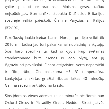
galite pietauti restoranuose. Maistas geras, tačiau
neįspūdingas. Gurmanišku stebuklu Didžiosios Britanijos
sostinėje reikia paieškoti. Čia ne Paryžius ar Italijos
provincij
Ištroškusių laukia Icebar baras. Nors jis pradėjo veikti tik
2010 m., tačiau jau turi pakankamai nuolatinių lankytojų.
Šios baro specifika ta, kad jo dydis kaip svetainės
standartiniame bute. Sienos iš ledo plytų, ant jų
išgraviruoti paveikslai. Einant atsigaivinti verta nepamiršti
ir šiltų rūbų. Čia palaikoma −5 °C temperatūra.
Lankytojams skirtas griežtai ribotas laikas 40 minučių.
Galima sėdėti ir ant šildomų krėslų.
Šios įdomios vietos adresas kelios minutės pėsčiomis nuo
Oxford Circus ir Piccadilly Circus, Heddon Street gatvės