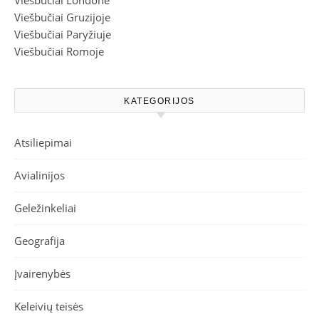
Viešbučiai Londone
Viešbučiai Gruzijoje
Viešbučiai Paryžiuje
Viešbučiai Romoje
KATEGORIJOS
Atsiliepimai
Avialinijos
Geležinkeliai
Geografija
Įvairenybės
Keleivių teisės