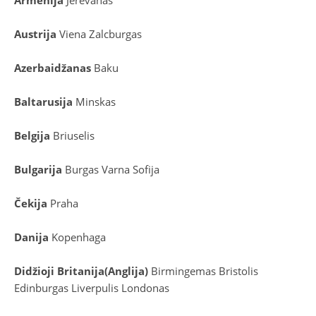
Armėnija
Jerevanas
Austrija
Viena
Zalcburgas
Azerbaidžanas
Baku
Baltarusija
Minskas
Belgija
Briuselis
Bulgarija
Burgas
Varna
Sofija
Čekija
Praha
Danija
Kopenhaga
D
idžioji Britanija
(
Anglija
)
Birmingemas
Bristolis
Edinburgas
Liverpulis
Londonas