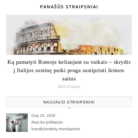
PANAŠŪS STRAIPSNIAI
Ką pamatyti Romoje keliaujant su vaikais – skrydis
į Italijos sostinę puiki proga sustiprinti šeimos
saitus
2023 22 spalio
NAUJAUSI STRAIPSNIAI
Geg 15, 2026
Nuo ko priklauso
kondicionierių montavimo
kaina ir kodėl ji gali skirtis?