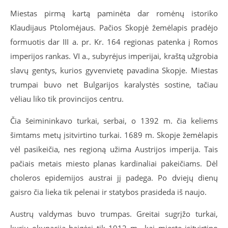
Miestas pirmą kartą paminėta dar romėnų istoriko
Klaudijaus Ptolomėjaus. Pačios Skopjė žemėlapis pradėjo
formuotis dar III a. pr. Kr. 164 regionas patenka į Romos
imperijos rankas. VI a., subyrėjus imperijai, kraštą užgrobia
slavų gentys, kurios gyvenvietę pavadina Skopje. Miestas
trumpai buvo net Bulgarijos karalystės sostine, tačiau
vėliau liko tik provincijos centru.
Čia šeimininkavo turkai, serbai, o 1392 m. čia keliems
šimtams metų įsitvirtino turkai. 1689 m. Skopje žemėlapis
vėl pasikeičia, nes regioną užima Austrijos imperija. Tais
pačiais metais miesto planas kardinaliai pakeičiams. Dėl
choleros epidemijos austrai jį padega. Po dviejų dienų
gaisro čia lieka tik pelenai ir statybos prasideda iš naujo.
Austrų valdymas buvo trumpas. Greitai sugrįžo turkai,