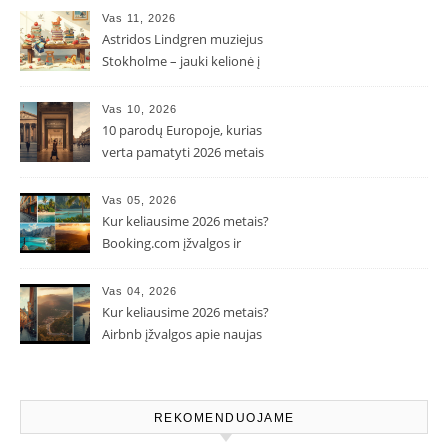
Vas 11, 2026
Astridos Lindgren muziejus
Stokholme – jauki kelionė į
Pepės ir Karlsono pasaulį
Vas 10, 2026
10 parodų Europoje, kurias
verta pamatyti 2026 metais
Vas 05, 2026
Kur keliausime 2026 metais?
Booking.com įžvalgos ir
populiarėjančios kryptys
Vas 04, 2026
Kur keliausime 2026 metais?
Airbnb įžvalgos apie naujas
kelionių tendencijas
REKOMENDUOJAME