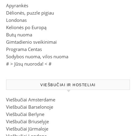
Apyrankės
Dėlionės, puzzle pigiau
Londonas
Kelionės po Europą
Butų nuoma
Gimtadienio sveikinimai
Programa Centas
Sodybos nuoma, vilos nuoma
# >
Jūsų nuoroda!
< #
VIEŠBUČIAI IR HOSTELIAI
Viešbučiai Amsterdame
Viešbučiai Barselonoje
Viešbučiai Berlyne
Viešbučiai Briuselyje
Viešbučiai Jūrmaloje