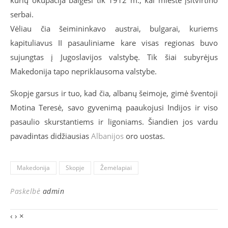
kurių okupacija baigėsi tik 1912 m., kai mieste įsitvirtino
serbai.
Vėliau čia šeimininkavo austrai, bulgarai, kuriems
kapituliavus II pasauliniame kare visas regionas buvo
sujungtas į Jugoslavijos valstybę. Tik šiai subyrėjus
Makedonija tapo nepriklausoma valstybe.
Skopje garsus ir tuo, kad čia, albanų šeimoje, gimė šventoji
Motina Teresė, savo gyvenimą paaukojusi Indijos ir viso
pasaulio skurstantiems ir ligoniams. Šiandien jos vardu
pavadintas didžiausias
Albanijos
oro uostas.
Makedonija
Skopje
Žemėlapiai
Paskelbė
admin
‹
›
×