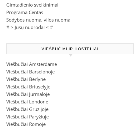
Gimtadienio sveikinimai
Programa Centas
Sodybos nuoma, vilos nuoma
# >
Jūsų nuoroda!
< #
VIEŠBUČIAI IR HOSTELIAI
Viešbučiai Amsterdame
Viešbučiai Barselonoje
Viešbučiai Berlyne
Viešbučiai Briuselyje
Viešbučiai Jūrmaloje
Viešbučiai Londone
Viešbučiai Gruzijoje
Viešbučiai Paryžiuje
Viešbučiai Romoje