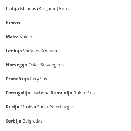
Italija
Milanas (Bergamo)
Roma
Kipras
Malta
Valeta
Lenkija
Varšuva
Krokuva
Norvegija
Oslas
Stavangeris
Prancūzija
Paryžius
Portugalija
Lisabona
Rumunija
Bukareštas
Rusija
Maskva
Sankt Peterburgas
Serbija
Belgradas