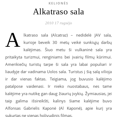
KELIONĖS
Alkatraso sala
2010 17 rugsėjo
A
lkatraso sala (Alcatraz) – nedidelė JAV sala,
kurioje beveik 30 metų veikė sunkiųjų darbų
kalėjimas. Šiuo metu ši vulkaninė sala yra
pritaikyta turizmui, renginiams bei įvairių filmų kūrimui.
Amerikiečių turistų tarpe ši sala yra labai populiari ir
liaudyje dar vadinama Uolos sala. Turistus į šią salą vilioja
ir dar vienas faktas. Teigiama, jog buvusio kalėjimo
patalpose vaidenasi. Ir nieko nuostabaus, nes tame
kalėjime yra nutikę gan daug žiaurių įvykių. Žymiausias, jei
taip galima išsireikšti, kalinys šiame kalėjime buvo
Alfonsas Gabrielis Kaponė (Al Kaponė), apie kurį yra
sukurtas ne vienas holivudinis filmas.