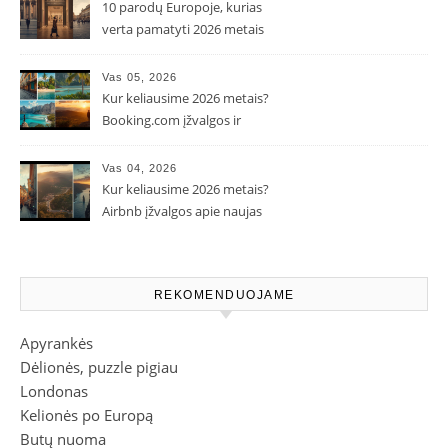
10 parodų Europoje, kurias
verta pamatyti 2026 metais
Vas 05, 2026
Kur keliausime 2026 metais?
Booking.com įžvalgos ir
populiarėjančios kryptys
Vas 04, 2026
Kur keliausime 2026 metais?
Airbnb įžvalgos apie naujas
kelionių tendencijas
REKOMENDUOJAME
Apyrankės
Dėlionės, puzzle pigiau
Londonas
Kelionės po Europą
Butų nuoma