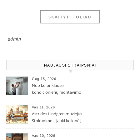
SKAITYTI TOLIAU
admin
NAUJAUSI STRAIPSNIAI
Geg 15, 2026
Nuo ko priklauso
kondicionierių montavimo
kaina ir kodėl ji gali skirtis?
Vas 11, 2026
Astridos Lindgren muziejus
Stokholme – jauki kelionė į
Pepės ir Karlsono pasaulį
Vas 10, 2026