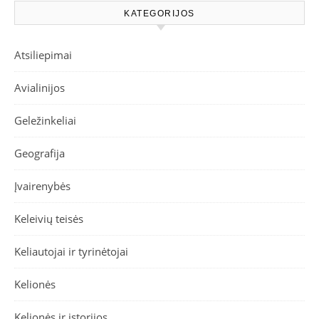
KATEGORIJOS
Atsiliepimai
Avialinijos
Geležinkeliai
Geografija
Įvairenybės
Keleivių teisės
Keliautojai ir tyrinėtojai
Kelionės
Kelionės ir istorijos