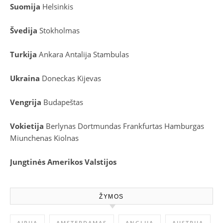
Suomija
Helsinkis
Švedija
Stokholmas
Turkija
Ankara
Antalija
Stambulas
Ukraina
Doneckas
Kijevas
Vengrija
Budapeštas
Vokietija
Berlynas
Dortmundas
Frankfurtas
Hamburgas
Miunchenas
Kiolnas
Jungtinės Amerikos Valstijos
ŽYMOS
AIRIJA
AMSTERDAMAS
ANGLIJA
AUSTRIJA