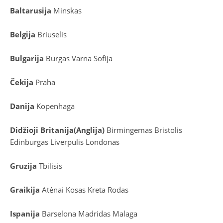
Baltarusija
Minskas
Belgija
Briuselis
Bulgarija
Burgas
Varna
Sofija
Čekija
Praha
Danija
Kopenhaga
D
idžioji Britanija
(
Anglija
)
Birmingemas
Bristolis
Edinburgas
Liverpulis
Londonas
Gruzija
Tbilisis
Graikija
Atėnai
Kosas
Kreta
Rodas
Ispanija
Barselona
Madridas
Malaga