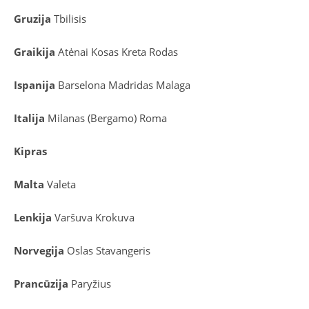
Gruzija
Tbilisis
Graikija
Atėnai
Kosas
Kreta
Rodas
Ispanija
Barselona
Madridas
Malaga
Italija
Milanas (Bergamo)
Roma
Kipras
Malta
Valeta
Lenkija
Varšuva
Krokuva
Norvegija
Oslas
Stavangeris
Prancūzija
Paryžius