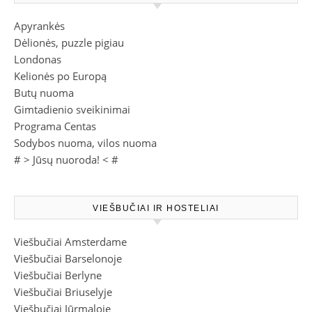
Apyrankės
Dėlionės, puzzle pigiau
Londonas
Kelionės po Europą
Butų nuoma
Gimtadienio sveikinimai
Programa Centas
Sodybos nuoma, vilos nuoma
# >
Jūsų nuoroda!
< #
VIEŠBUČIAI IR HOSTELIAI
Viešbučiai Amsterdame
Viešbučiai Barselonoje
Viešbučiai Berlyne
Viešbučiai Briuselyje
Viešbučiai Jūrmaloje