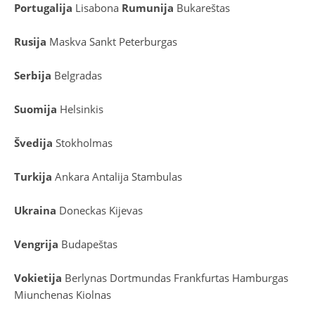
Portugalija
Lisabona
Rumunija
Bukareštas
Rusija
Maskva
Sankt Peterburgas
Serbija
Belgradas
Suomija
Helsinkis
Švedija
Stokholmas
Turkija
Ankara
Antalija
Stambulas
Ukraina
Doneckas
Kijevas
Vengrija
Budapeštas
Vokietija
Berlynas
Dortmundas
Frankfurtas
Hamburgas
Miunchenas
Kiolnas