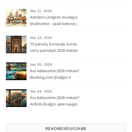
kaina ir kodėl ji gali skirtis?
Vas 11, 2026
Astridos Lindgren muziejus
Stokholme – jauki kelionė į
Pepės ir Karlsono pasaulį
Vas 10, 2026
10 parodų Europoje, kurias
verta pamatyti 2026 metais
Vas 05, 2026
Kur keliausime 2026 metais?
Booking.com įžvalgos ir
populiarėjančios kryptys
Vas 04, 2026
Kur keliausime 2026 metais?
Airbnb įžvalgos apie naujas
kelionių tendencijas
REKOMENDUOJAME