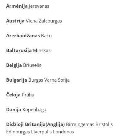
Armėnija
Jerevanas
Austrija
Viena
Zalcburgas
Azerbaidžanas
Baku
Baltarusija
Minskas
Belgija
Briuselis
Bulgarija
Burgas
Varna
Sofija
Čekija
Praha
Danija
Kopenhaga
D
idžioji Britanija
(
Anglija
)
Birmingemas
Bristolis
Edinburgas
Liverpulis
Londonas