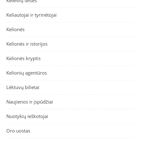
Keleivių teisės
Keliautojai ir tyrinėtojai
Kelionės
Kelionės ir istorijos
Kelionės kryptis
Kelionių agentūros
Lėktuvų bilietai
Naujienos ir įspūdžiai
Nuotykių ieškotojai
Oro uostas