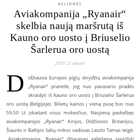
KELIONĖS
Aviakompanija „Ryanair“
skelbia naują maršrutą iš
Kauno oro uosto į Briuselio
Šarlerua oro uostą
2010 21 sausio
D
idžiausia Europos pigių skrydžių aviakompanija
„Ryanair“ pranešė, jog nuo pavasario pradės
skraidyti iš Kauno oro uosto į Briuselio Šarlerua
oro uostą (Belgijoje). Bilietų kainos į vieną pusę bus nuo
59,50 Lt įskaitant visus mokesčius. Naujieną paskelbęs
aviakompanijos „Ryanair“ Airijos, Didžiosios Britanijos,
Šiaurės ir Baltijos šalių rinkos vadovas Laszlo Tamas teigė:
„Aviakompanija „Ryanair“ džiaugiasi galėdama pasiūlyti