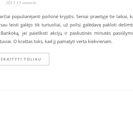
2013 13 vasario
rčiai populiarėjanti poilsinė kryptis. Seniai praeityje tie laikai, k
 sau leisti galėjo tik turtuoliai, už poilsį galėdavę pakloti dešimt
į Bankoką, jei paieškoti akcijų ir paskutinės minutės pasiūlym
uviai. O kraštas toks, kad jį pamatyti verta kiekvienam.
SKAITYTI TOLIAU