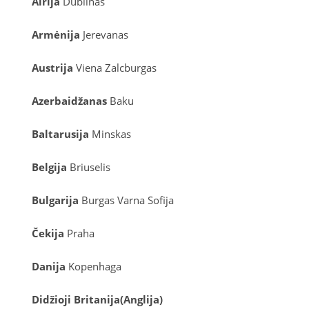
Airija
Dublinas
Armėnija
Jerevanas
Austrija
Viena
Zalcburgas
Azerbaidžanas
Baku
Baltarusija
Minskas
Belgija
Briuselis
Bulgarija
Burgas
Varna
Sofija
Čekija
Praha
Danija
Kopenhaga
D
idžioji Britanija
(
Anglija
)