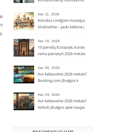
kondicionierių montavimo
kaina ir kodėl ji gali skirtis?
Vas 11, 2026
ai
Astridos Lindgren muziejus
is
Stokholme – jauki kelionė į
ų,
Pepės ir Karlsono pasaulį
Vas 10, 2026
10 parodų Europoje, kurias
verta pamatyti 2026 metais
Vas 05, 2026
Kur keliausime 2026 metais?
Booking.com įžvalgos ir
populiarėjančios kryptys
Vas 04, 2026
Kur keliausime 2026 metais?
Airbnb įžvalgos apie naujas
kelionių tendencijas