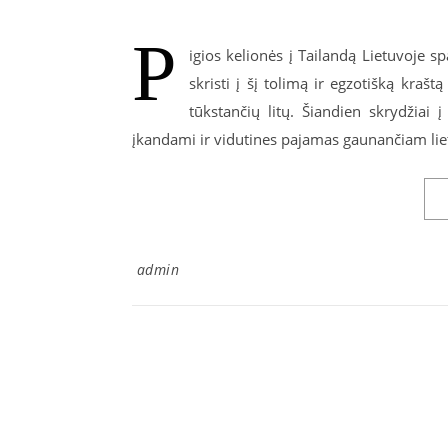
P
igios kelionės į Tailandą Lietuvoje spa
skristi į šį tolimą ir egzotišką kraštą
tūkstančių litų. Šiandien skrydžiai 
įkandami ir vidutines pajamas gaunančiam liet
admin