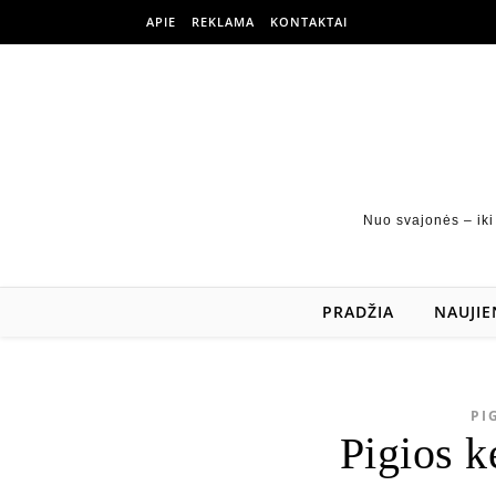
APIE
REKLAMA
KONTAKTAI
Nuo svajonės – iki
PRADŽIA
NAUJIE
PI
Pigios k