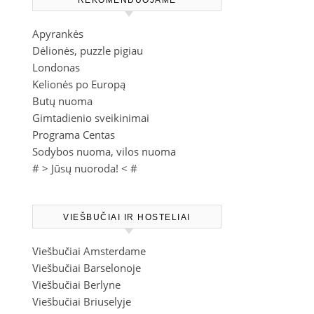
REKOMENDUOJAME
Apyrankės
Dėlionės, puzzle pigiau
Londonas
Kelionės po Europą
Butų nuoma
Gimtadienio sveikinimai
Programa Centas
Sodybos nuoma, vilos nuoma
# >
Jūsų nuoroda!
< #
VIEŠBUČIAI IR HOSTELIAI
Viešbučiai Amsterdame
Viešbučiai Barselonoje
Viešbučiai Berlyne
Viešbučiai Briuselyje