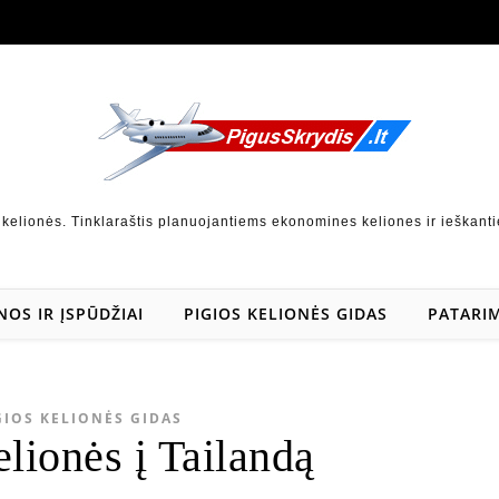
 kelionės. Tinklaraštis planuojantiems ekonomines keliones ir ieškanti
NOS IR ĮSPŪDŽIAI
PIGIOS KELIONĖS GIDAS
PATARIM
GIOS KELIONĖS GIDAS
elionės į Tailandą