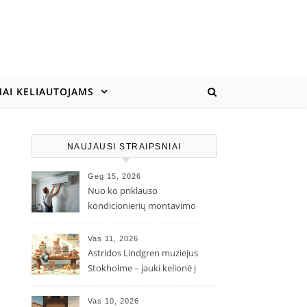
AI KELIAUTOJAMS
NAUJAUSI STRAIPSNIAI
Geg 15, 2026
Nuo ko priklauso
kondicionierių montavimo
kaina ir kodėl ji gali skirtis?
Vas 11, 2026
Astridos Lindgren muziejus
Stokholme – jauki kelionė į
Pepės ir Karlsono pasaulį
Vas 10, 2026