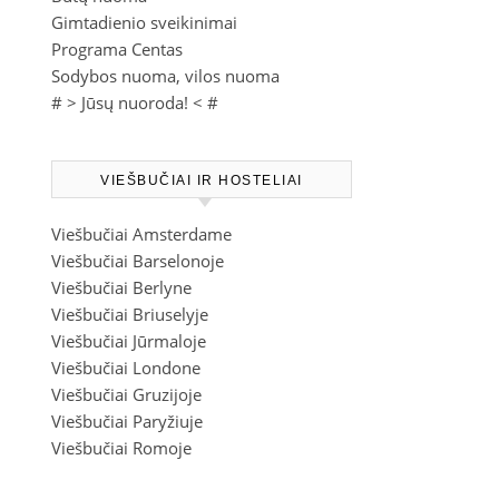
Gimtadienio sveikinimai
Programa Centas
Sodybos nuoma, vilos nuoma
# >
Jūsų nuoroda!
< #
VIEŠBUČIAI IR HOSTELIAI
Viešbučiai Amsterdame
Viešbučiai Barselonoje
Viešbučiai Berlyne
Viešbučiai Briuselyje
Viešbučiai Jūrmaloje
Viešbučiai Londone
Viešbučiai Gruzijoje
Viešbučiai Paryžiuje
Viešbučiai Romoje