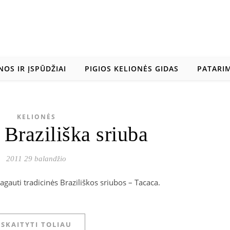
NOS IR ĮSPŪDŽIAI
PIGIOS KELIONĖS GIDAS
PATARIM
KELIONĖS
 Braziliška sriuba
2011 29 balandžio
ragauti tradicinės Braziliškos sriubos – Tacaca.
SKAITYTI TOLIAU