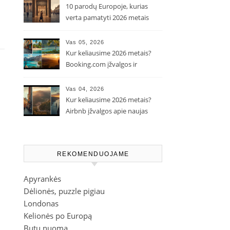
10 parodų Europoje, kurias
verta pamatyti 2026 metais
Vas 05, 2026
Kur keliausime 2026 metais?
Booking.com įžvalgos ir
populiarėjančios kryptys
Vas 04, 2026
Kur keliausime 2026 metais?
Airbnb įžvalgos apie naujas
kelionių tendencijas
REKOMENDUOJAME
Apyrankės
Dėlionės, puzzle pigiau
Londonas
Kelionės po Europą
Butų nuoma