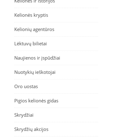
Kelionės ir istorijos
Kelionės kryptis
Kelionių agentūros
Lėktuvų bilietai
Naujienos ir įspūdžiai
Nuotykių ieškotojai
Oro uostas
Pigios kelionės gidas
Skrydžiai
Skrydžių akcijos