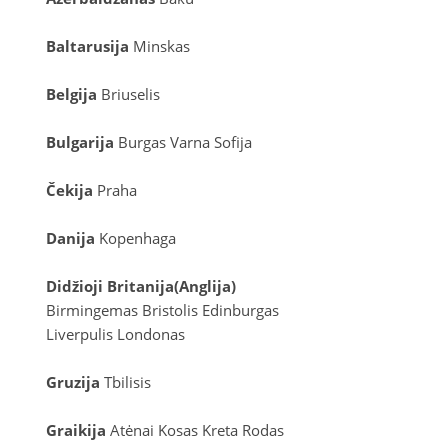
Baltarusija
Minskas
Belgija
Briuselis
Bulgarija
Burgas
Varna
Sofija
Čekija
Praha
Danija
Kopenhaga
D
idžioji Britanija
(
Anglija
)
Birmingemas
Bristolis
Edinburgas
Liverpulis
Londonas
Gruzija
Tbilisis
Graikija
Atėnai
Kosas
Kreta
Rodas