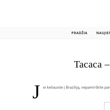
PRADŽIA
NAUJIE
Tacaca –
J
ei keliausite į Braziliją, nepamirškite pa