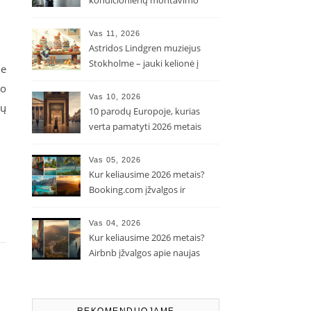
kondicionierių montavimo
kaina ir kodėl ji gali skirtis?
Vas 11, 2026
Astridos Lindgren muziejus
Stokholme – jauki kelionė į
ne
Pepės ir Karlsono pasaulį
io
Vas 10, 2026
sų
10 parodų Europoje, kurias
verta pamatyti 2026 metais
Vas 05, 2026
Kur keliausime 2026 metais?
Booking.com įžvalgos ir
populiarėjančios kryptys
Vas 04, 2026
Kur keliausime 2026 metais?
Airbnb įžvalgos apie naujas
kelionių tendencijas