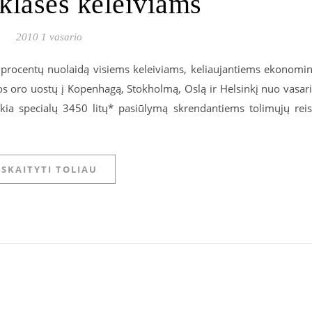
 klasės keleiviams
2010 1 vasario
0 procentų nuolaidą visiems keleiviams, keliaujantiems ekonomi
gos oro uostų į Kopenhagą, Stokholmą, Oslą ir Helsinkį nuo vasar
ikia specialų 3450 litų* pasiūlymą skrendantiems tolimųjų rei
SKAITYTI TOLIAU