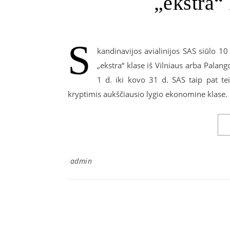
„ekstra“
S
kandinavijos avialinijos SAS siūlo 1
„ekstra“ klase iš Vilniaus arba Palan
1 d. iki kovo 31 d. SAS taip pat te
kryptimis aukščiausio lygio ekonomine klase.
admin