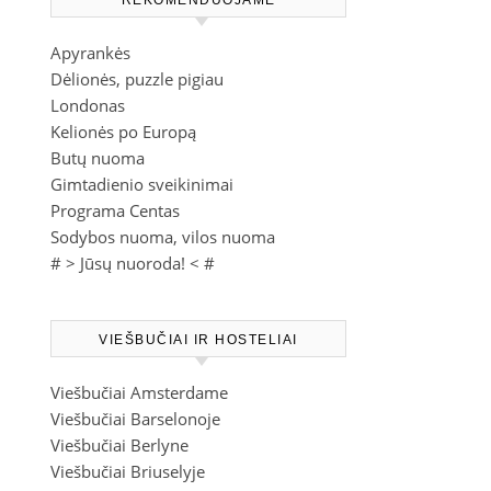
REKOMENDUOJAME
Apyrankės
Dėlionės, puzzle pigiau
Londonas
Kelionės po Europą
Butų nuoma
Gimtadienio sveikinimai
Programa Centas
Sodybos nuoma, vilos nuoma
# >
Jūsų nuoroda!
< #
VIEŠBUČIAI IR HOSTELIAI
Viešbučiai Amsterdame
Viešbučiai Barselonoje
Viešbučiai Berlyne
Viešbučiai Briuselyje