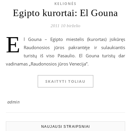
KELIONĖS
Egipto kurortai: El Gouna
2011 10 birželio
E
l Gouna – Egipto miestelis (kurortas) įsikūręs
Raudonosios jūros pakrantėje ir sulaukiantis
turistų iš viso Pasaulio. El Gouna turistų dar
vadinamas „Raudonosios jūros Venecija”.
SKAITYTI TOLIAU
admin
NAUJAUSI STRAIPSNIAI