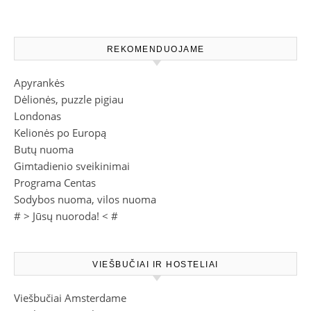
kelionių tendencijas
REKOMENDUOJAME
Apyrankės
Dėlionės, puzzle pigiau
Londonas
Kelionės po Europą
Butų nuoma
Gimtadienio sveikinimai
Programa Centas
Sodybos nuoma, vilos nuoma
# >
Jūsų nuoroda!
< #
VIEŠBUČIAI IR HOSTELIAI
Viešbučiai Amsterdame