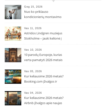
Geg 15, 2026
Nuo ko priklauso
kondicionierių montavimo
kaina ir kodėl ji gali skirtis?
Vas 11, 2026
Astridos Lindgren muziejus
Stokholme – jauki kelionė į
Pepės ir Karlsono pasaulį
Vas 10, 2026
10 parodų Europoje, kurias
verta pamatyti 2026 metais
Vas 05, 2026
Kur keliausime 2026 metais?
Booking.com įžvalgos ir
populiarėjančios kryptys
Vas 04, 2026
Kur keliausime 2026 metais?
Airbnb įžvalgos apie naujas