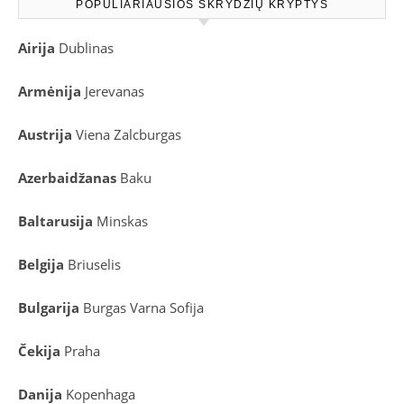
POPULIARIAUSIOS SKRYDŽIŲ KRYPTYS
Airija
Dublinas
Armėnija
Jerevanas
Austrija
Viena
Zalcburgas
Azerbaidžanas
Baku
Baltarusija
Minskas
Belgija
Briuselis
Bulgarija
Burgas
Varna
Sofija
Čekija
Praha
Danija
Kopenhaga