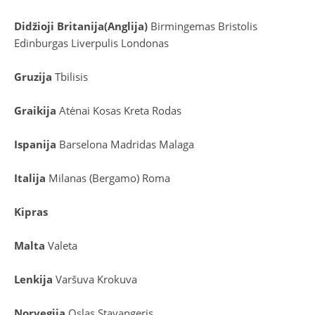
D
idžioji Britanija
(
Anglija
)
Birmingemas
Bristolis
Edinburgas
Liverpulis
Londonas
Gruzija
Tbilisis
Graikija
Atėnai
Kosas
Kreta
Rodas
Ispanija
Barselona
Madridas
Malaga
Italija
Milanas (Bergamo)
Roma
Kipras
Malta
Valeta
Lenkija
Varšuva
Krokuva
Norvegija
Oslas
Stavangeris