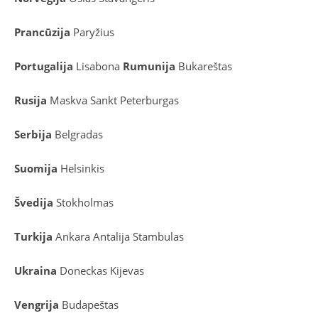
Prancūzija
Paryžius
Portugalija
Lisabona
Rumunija
Bukareštas
Rusija
Maskva
Sankt Peterburgas
Serbija
Belgradas
Suomija
Helsinkis
Švedija
Stokholmas
Turkija
Ankara
Antalija
Stambulas
Ukraina
Doneckas
Kijevas
Vengrija
Budapeštas