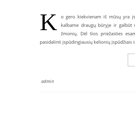
K
o gero kiekvienam iš mūsų yra įstr
kalbame draugų būryje ir galbūt n
žmonių. Dėl šios priežasties esa
pasidalinti įspūdingiausių kelionių įspūdžiais 
admin