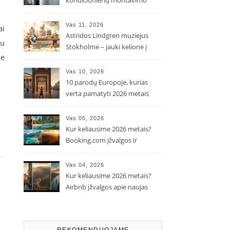
kondicionierių montavimo
kaina ir kodėl ji gali skirtis?
Vas 11, 2026
ai
Astridos Lindgren muziejus
tu
Stokholme – jauki kelionė į
me
Pepės ir Karlsono pasaulį
Vas 10, 2026
10 parodų Europoje, kurias
verta pamatyti 2026 metais
Vas 05, 2026
Kur keliausime 2026 metais?
Booking.com įžvalgos ir
populiarėjančios kryptys
Vas 04, 2026
Kur keliausime 2026 metais?
Airbnb įžvalgos apie naujas
kelionių tendencijas