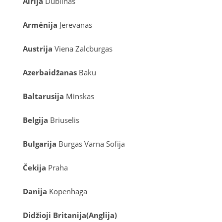
Airija
Dublinas
Armėnija
Jerevanas
Austrija
Viena
Zalcburgas
Azerbaidžanas
Baku
Baltarusija
Minskas
Belgija
Briuselis
Bulgarija
Burgas
Varna
Sofija
Čekija
Praha
Danija
Kopenhaga
D
idžioji Britanija
(
Anglija
)