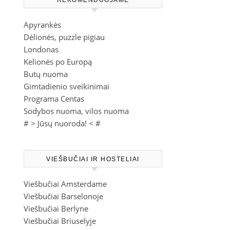
REKOMENDUOJAME
Apyrankės
Dėlionės, puzzle pigiau
Londonas
Kelionės po Europą
Butų nuoma
Gimtadienio sveikinimai
Programa Centas
Sodybos nuoma, vilos nuoma
# >
Jūsų nuoroda!
< #
VIEŠBUČIAI IR HOSTELIAI
Viešbučiai Amsterdame
Viešbučiai Barselonoje
Viešbučiai Berlyne
Viešbučiai Briuselyje