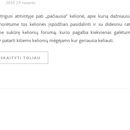
2010 19 vasario
igusi atmintyje pati „pačiausia” kelionė, apie kurią dažniausi
orėtume tos kelionės įspūdžiais pasidalinti ir su didesniu ra
me sukūrę kelionių forumą, kurio pagalba kiekvienas galėtu
ir patarti kitiems kelionių mėgėjams kur geriausia keliauti.
SKAITYTI TOLIAU