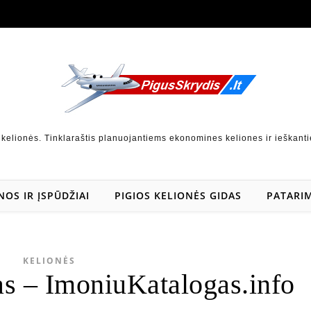
 kelionės. Tinklaraštis planuojantiems ekonomines keliones ir ieškanti
NOS IR ĮSPŪDŽIAI
PIGIOS KELIONĖS GIDAS
PATARIM
KELIONĖS
s – ImoniuKatalogas.info