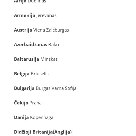
Airija
Dublinas
Armėnija
Jerevanas
Austrija
Viena
Zalcburgas
Azerbaidžanas
Baku
Baltarusija
Minskas
Belgija
Briuselis
Bulgarija
Burgas
Varna
Sofija
Čekija
Praha
Danija
Kopenhaga
D
idžioji Britanija
(
Anglija
)