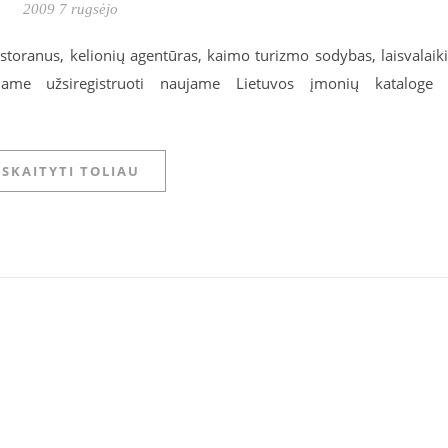
2009 7 rugsėjo
restoranus, kelionių agentūras, kaimo turizmo sodybas, laisvalaik
iame užsiregistruoti naujame Lietuvos įmonių kataloge
SKAITYTI TOLIAU