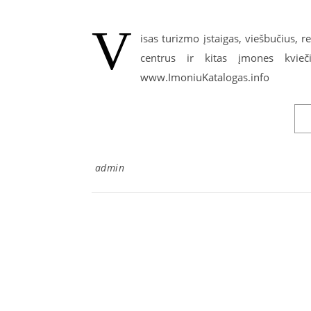
V
isas turizmo įstaigas, viešbučius, 
centrus ir kitas įmones kvieč
www.ImoniuKatalogas.info
admin