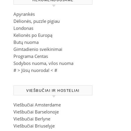
REKOMENDUOJAME
Apyrankės
Dėlionės, puzzle pigiau
Londonas
Kelionės po Europą
Butų nuoma
Gimtadienio sveikinimai
Programa Centas
Sodybos nuoma, vilos nuoma
# >
Jūsų nuoroda!
< #
VIEŠBUČIAI IR HOSTELIAI
Viešbučiai Amsterdame
Viešbučiai Barselonoje
Viešbučiai Berlyne
Viešbučiai Briuselyje