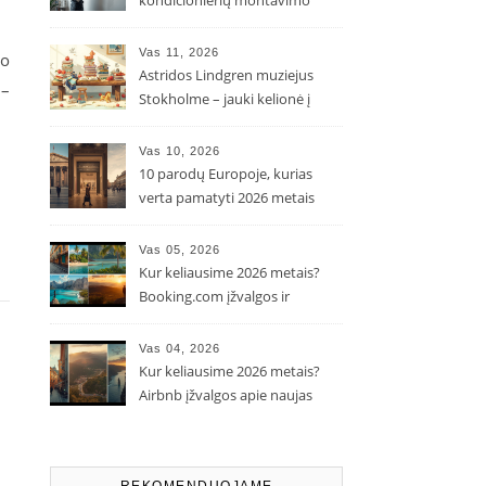
kondicionierių montavimo
kaina ir kodėl ji gali skirtis?
Vas 11, 2026
io
Astridos Lindgren muziejus
 –
Stokholme – jauki kelionė į
Pepės ir Karlsono pasaulį
Vas 10, 2026
10 parodų Europoje, kurias
verta pamatyti 2026 metais
Vas 05, 2026
Kur keliausime 2026 metais?
Booking.com įžvalgos ir
populiarėjančios kryptys
Vas 04, 2026
Kur keliausime 2026 metais?
Airbnb įžvalgos apie naujas
kelionių tendencijas