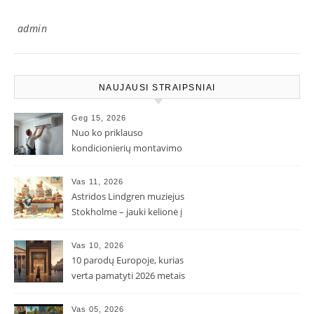
admin
NAUJAUSI STRAIPSNIAI
Geg 15, 2026
Nuo ko priklauso
kondicionierių montavimo
kaina ir kodėl ji gali skirtis?
Vas 11, 2026
Astridos Lindgren muziejus
Stokholme – jauki kelionė į
Pepės ir Karlsono pasaulį
Vas 10, 2026
10 parodų Europoje, kurias
verta pamatyti 2026 metais
Vas 05, 2026