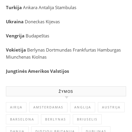
Turkija
Ankara
Antalija
Stambulas
Ukraina
Doneckas
Kijevas
Vengrija
Budapeštas
Vokietija
Berlynas
Dortmundas
Frankfurtas
Hamburgas
Miunchenas
Kiolnas
Jungtinės Amerikos Valstijos
ŽYMOS
AIRIJA
AMSTERDAMAS
ANGLIJA
AUSTRIJA
BARSELONA
BERLYNAS
BRIUSELIS
DANIJA
DIDZIOJI BRITANIJA
DUBLINAS