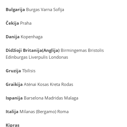
Bulgarija
Burgas
Varna
Sofija
Čekija
Praha
Danija
Kopenhaga
D
idžioji Britanija
(
Anglija
)
Birmingemas
Bristolis
Edinburgas
Liverpulis
Londonas
Gruzija
Tbilisis
Graikija
Atėnai
Kosas
Kreta
Rodas
Ispanija
Barselona
Madridas
Malaga
Italija
Milanas (Bergamo)
Roma
Kipras