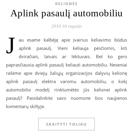
KELIONĖS
Aplink pasaulį automobiliu
2010 10 rugsėjo
J
au esame kalbėję apie įvairius keliavimo būdus
aplink pasaulį. Vieni keliauja pėsčiomis, kiti
dviračiais, laivais ar lėktuvais. Bet ko gero
paprasčiausia aplink pasaulį keliauti automobiliu. Neseniai
rašėme apie dviejų žaliųjų organizacijos dalyvių kelionę
aplink pasaulį elektra varomu automobiliu, o kokį
automobilio modelį rinktumėtės jūs kelionei aplink
pasaulį? Pasidalinkite savo nuomone šios naujienos
komentarų skiltyje.
SKAITYTI TOLIAU