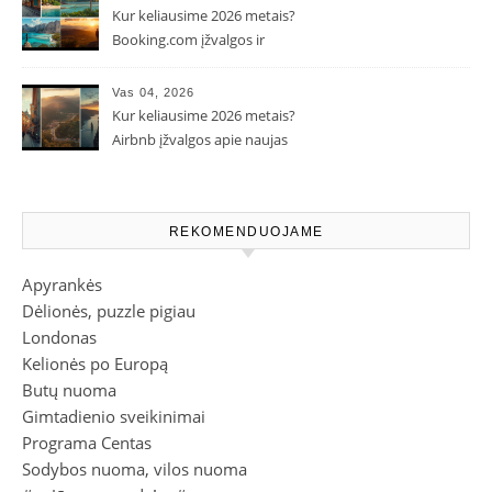
Kur keliausime 2026 metais?
Booking.com įžvalgos ir
populiarėjančios kryptys
Vas 04, 2026
Kur keliausime 2026 metais?
Airbnb įžvalgos apie naujas
kelionių tendencijas
REKOMENDUOJAME
Apyrankės
Dėlionės, puzzle pigiau
Londonas
Kelionės po Europą
Butų nuoma
Gimtadienio sveikinimai
Programa Centas
Sodybos nuoma, vilos nuoma