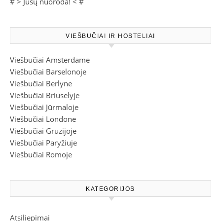
# >
Jūsų nuoroda!
< #
VIEŠBUČIAI IR HOSTELIAI
Viešbučiai Amsterdame
Viešbučiai Barselonoje
Viešbučiai Berlyne
Viešbučiai Briuselyje
Viešbučiai Jūrmaloje
Viešbučiai Londone
Viešbučiai Gruzijoje
Viešbučiai Paryžiuje
Viešbučiai Romoje
KATEGORIJOS
Atsiliepimai