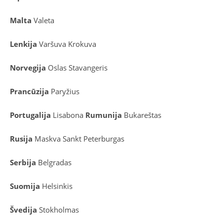
Malta
Valeta
Lenkija
Varšuva
Krokuva
Norvegija
Oslas
Stavangeris
Prancūzija
Paryžius
Portugalija
Lisabona
Rumunija
Bukareštas
Rusija
Maskva
Sankt Peterburgas
Serbija
Belgradas
Suomija
Helsinkis
Švedija
Stokholmas