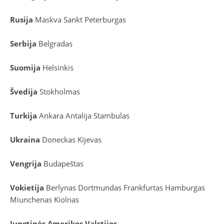
Rusija
Maskva
Sankt Peterburgas
Serbija
Belgradas
Suomija
Helsinkis
Švedija
Stokholmas
Turkija
Ankara
Antalija
Stambulas
Ukraina
Doneckas
Kijevas
Vengrija
Budapeštas
Vokietija
Berlynas
Dortmundas
Frankfurtas
Hamburgas
Miunchenas
Kiolnas
Jungtinės Amerikos Valstijos