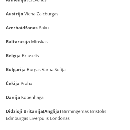
Austrija
Viena
Zalcburgas
Azerbaidžanas
Baku
Baltarusija
Minskas
Belgija
Briuselis
Bulgarija
Burgas
Varna
Sofija
Čekija
Praha
Danija
Kopenhaga
D
idžioji Britanija
(
Anglija
)
Birmingemas
Bristolis
Edinburgas
Liverpulis
Londonas