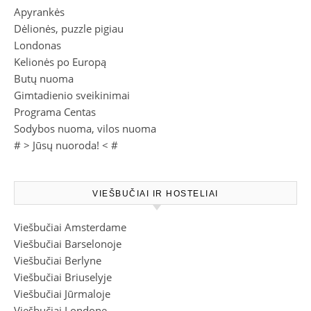
Apyrankės
Dėlionės, puzzle pigiau
Londonas
Kelionės po Europą
Butų nuoma
Gimtadienio sveikinimai
Programa Centas
Sodybos nuoma, vilos nuoma
# >
Jūsų nuoroda!
< #
VIEŠBUČIAI IR HOSTELIAI
Viešbučiai Amsterdame
Viešbučiai Barselonoje
Viešbučiai Berlyne
Viešbučiai Briuselyje
Viešbučiai Jūrmaloje
Viešbučiai Londone