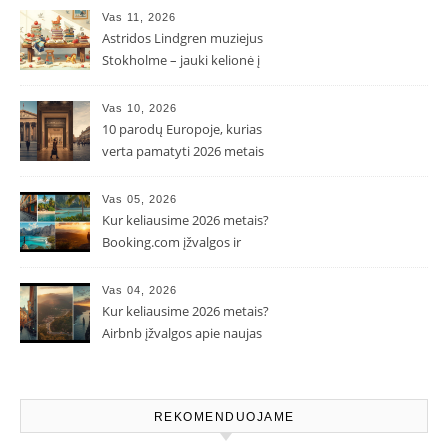
Vas 11, 2026
Astridos Lindgren muziejus
Stokholme – jauki kelionė į
Pepės ir Karlsono pasaulį
Vas 10, 2026
10 parodų Europoje, kurias
verta pamatyti 2026 metais
Vas 05, 2026
Kur keliausime 2026 metais?
Booking.com įžvalgos ir
populiarėjančios kryptys
Vas 04, 2026
Kur keliausime 2026 metais?
Airbnb įžvalgos apie naujas
kelionių tendencijas
REKOMENDUOJAME