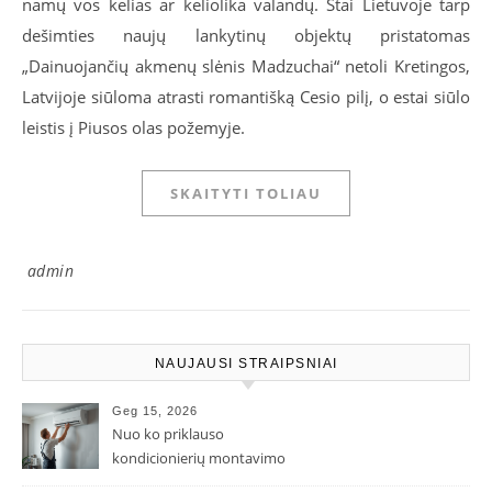
namų vos kelias ar keliolika valandų. Štai Lietuvoje tarp
dešimties naujų lankytinų objektų pristatomas
„Dainuojančių akmenų slėnis Madzuchai“ netoli Kretingos,
Latvijoje siūloma atrasti romantišką Cesio pilį, o estai siūlo
leistis į Piusos olas požemyje.
SKAITYTI TOLIAU
admin
NAUJAUSI STRAIPSNIAI
Geg 15, 2026
Nuo ko priklauso
kondicionierių montavimo
kaina ir kodėl ji gali skirtis?