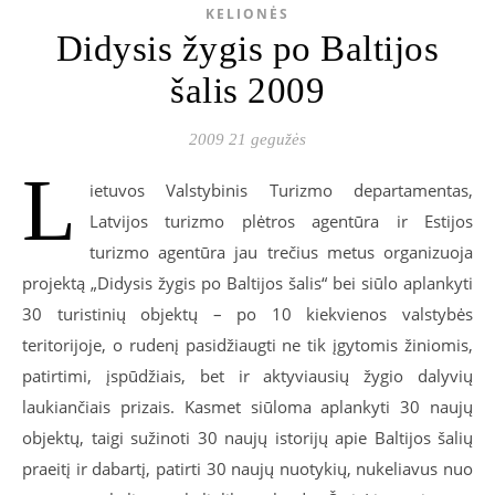
KELIONĖS
Didysis žygis po Baltijos
šalis 2009
2009 21 gegužės
L
ietuvos Valstybinis Turizmo departamentas,
Latvijos turizmo plėtros agentūra ir Estijos
turizmo agentūra jau trečius metus organizuoja
projektą „Didysis žygis po Baltijos šalis“ bei siūlo aplankyti
30 turistinių objektų – po 10 kiekvienos valstybės
teritorijoje, o rudenį pasidžiaugti ne tik įgytomis žiniomis,
patirtimi, įspūdžiais, bet ir aktyviausių žygio dalyvių
laukiančiais prizais. Kasmet siūloma aplankyti 30 naujų
objektų, taigi sužinoti 30 naujų istorijų apie Baltijos šalių
praeitį ir dabartį, patirti 30 naujų nuotykių, nukeliavus nuo