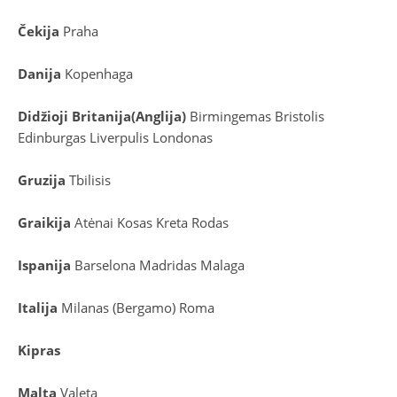
Čekija
Praha
Danija
Kopenhaga
D
idžioji Britanija
(
Anglija
)
Birmingemas
Bristolis
Edinburgas
Liverpulis
Londonas
Gruzija
Tbilisis
Graikija
Atėnai
Kosas
Kreta
Rodas
Ispanija
Barselona
Madridas
Malaga
Italija
Milanas (Bergamo)
Roma
Kipras
Malta
Valeta