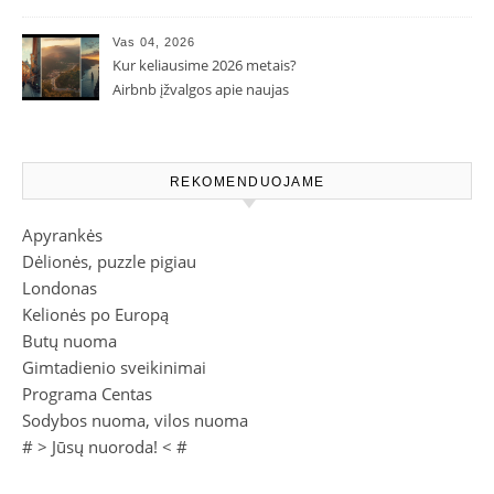
populiarėjančios kryptys
Vas 04, 2026
Kur keliausime 2026 metais?
Airbnb įžvalgos apie naujas
kelionių tendencijas
REKOMENDUOJAME
Apyrankės
Dėlionės, puzzle pigiau
Londonas
Kelionės po Europą
Butų nuoma
Gimtadienio sveikinimai
Programa Centas
Sodybos nuoma, vilos nuoma
# >
Jūsų nuoroda!
< #