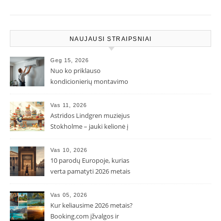
NAUJAUSI STRAIPSNIAI
Geg 15, 2026
Nuo ko priklauso
kondicionierių montavimo
kaina ir kodėl ji gali skirtis?
Vas 11, 2026
Astridos Lindgren muziejus
Stokholme – jauki kelionė į
Pepės ir Karlsono pasaulį
Vas 10, 2026
10 parodų Europoje, kurias
verta pamatyti 2026 metais
Vas 05, 2026
Kur keliausime 2026 metais?
Booking.com įžvalgos ir