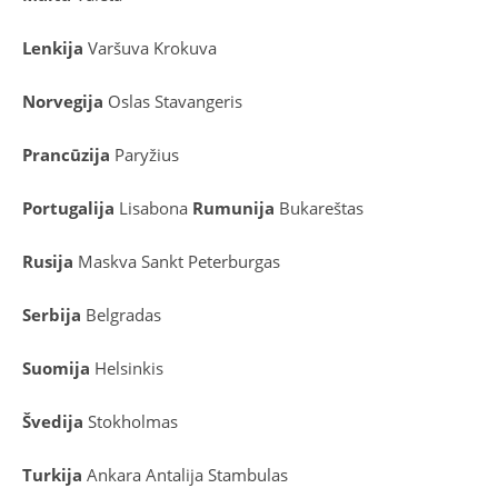
Lenkija
Varšuva
Krokuva
Norvegija
Oslas
Stavangeris
Prancūzija
Paryžius
Portugalija
Lisabona
Rumunija
Bukareštas
Rusija
Maskva
Sankt Peterburgas
Serbija
Belgradas
Suomija
Helsinkis
Švedija
Stokholmas
Turkija
Ankara
Antalija
Stambulas