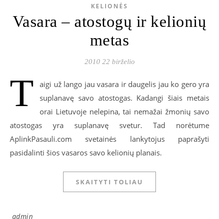
KELIONĖS
Vasara – atostogų ir kelionių
metas
2010 22 birželio
T
aigi už lango jau vasara ir daugelis jau ko gero yra
suplanavę savo atostogas. Kadangi šiais metais
orai Lietuvoje nelepina, tai nemažai žmonių savo
atostogas yra suplanavę svetur. Tad norėtume
AplinkPasauli.com svetainės lankytojus paprašyti
pasidalinti šios vasaros savo kelionių planais.
SKAITYTI TOLIAU
admin