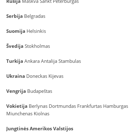
Rusija
Maskva
Sankt Peterburgas
Serbija
Belgradas
Suomija
Helsinkis
Švedija
Stokholmas
Turkija
Ankara
Antalija
Stambulas
Ukraina
Doneckas
Kijevas
Vengrija
Budapeštas
Vokietija
Berlynas
Dortmundas
Frankfurtas
Hamburgas
Miunchenas
Kiolnas
Jungtinės Amerikos Valstijos