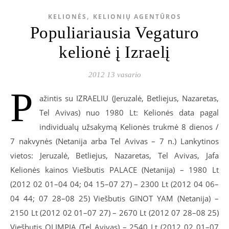
,
KELIONĖS
KELIONIŲ AGENTŪROS
Populiariausia Vegaturo
kelionė į Izraelį
2012 13 vasario
P
ažintis su IZRAELIU (Jeruzalė, Betliejus, Nazaretas,
Tel Avivas) nuo 1980 Lt: Kelionės data pagal
individualų užsakymą Kelionės trukmė 8 dienos /
7 nakvynės (Netanija arba Tel Avivas – 7 n.) Lankytinos
vietos: Jeruzalė, Betliejus, Nazaretas, Tel Avivas, Jafa
Kelionės kainos Viešbutis PALACE (Netanija) – 1980 Lt
(2012 02 01–04 04; 04 15–07 27) – 2300 Lt (2012 04 06–
04 44; 07 28–08 25) Viešbutis GINOT YAM (Netanija) –
2150 Lt (2012 02 01–07 27) – 2670 Lt (2012 07 28–08 25)
Viešbutis OLIMPIA (Tel Avivas) – 2540 Lt (2012 02 01–07