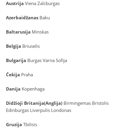
Austrija
Viena
Zalcburgas
Azerbaidžanas
Baku
Baltarusija
Minskas
Belgija
Briuselis
Bulgarija
Burgas
Varna
Sofija
Čekija
Praha
Danija
Kopenhaga
D
idžioji Britanija
(
Anglija
)
Birmingemas
Bristolis
Edinburgas
Liverpulis
Londonas
Gruzija
Tbilisis