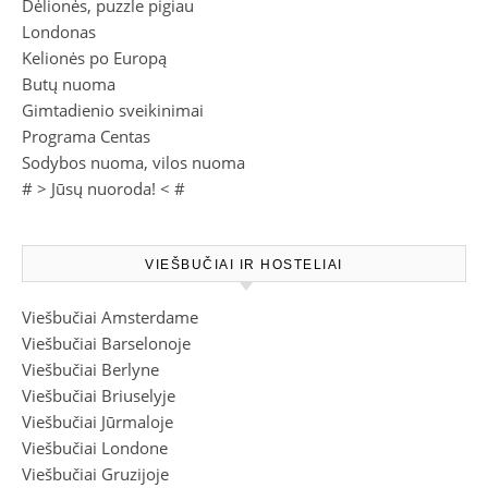
Dėlionės, puzzle pigiau
Londonas
Kelionės po Europą
Butų nuoma
Gimtadienio sveikinimai
Programa Centas
Sodybos nuoma, vilos nuoma
# >
Jūsų nuoroda!
< #
VIEŠBUČIAI IR HOSTELIAI
Viešbučiai Amsterdame
Viešbučiai Barselonoje
Viešbučiai Berlyne
Viešbučiai Briuselyje
Viešbučiai Jūrmaloje
Viešbučiai Londone
Viešbučiai Gruzijoje