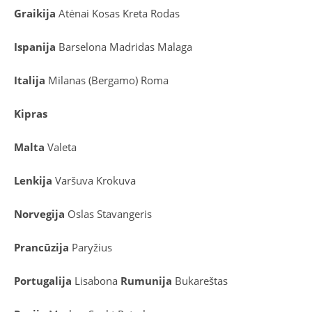
Graikija
Atėnai
Kosas
Kreta
Rodas
Ispanija
Barselona
Madridas
Malaga
Italija
Milanas (Bergamo)
Roma
Kipras
Malta
Valeta
Lenkija
Varšuva
Krokuva
Norvegija
Oslas
Stavangeris
Prancūzija
Paryžius
Portugalija
Lisabona
Rumunija
Bukareštas