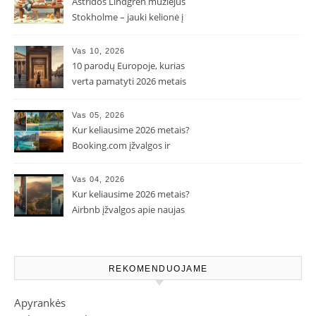
Astridos Lindgren muziejus
Stokholme – jauki kelionė į
Pepės ir Karlsono pasaulį
Vas 10, 2026
10 parodų Europoje, kurias
verta pamatyti 2026 metais
Vas 05, 2026
Kur keliausime 2026 metais?
Booking.com įžvalgos ir
populiarėjančios kryptys
Vas 04, 2026
Kur keliausime 2026 metais?
Airbnb įžvalgos apie naujas
kelionių tendencijas
REKOMENDUOJAME
Apyrankės