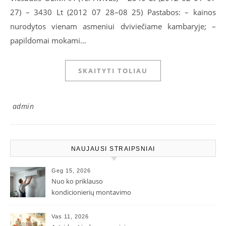
27) – 3430 Lt (2012 07 28–08 25) Pastabos: – kainos
nurodytos vienam asmeniui dviviečiame kambaryje; –
papildomai mokami…
SKAITYTI TOLIAU
admin
NAUJAUSI STRAIPSNIAI
Geg 15, 2026
Nuo ko priklauso
kondicionierių montavimo
kaina ir kodėl ji gali skirtis?
Vas 11, 2026