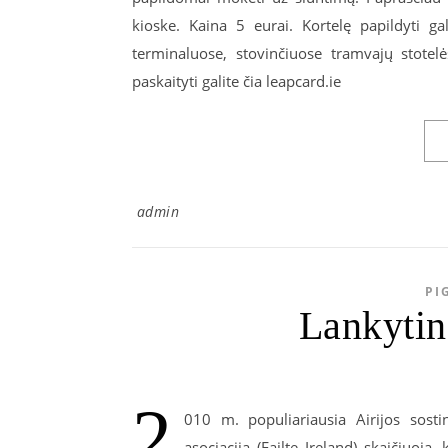
kioske. Kaina 5 eurai. Kortelę papildyti ga
terminaluose, stovinčiuose tramvajų stotel
paskaityti galite čia leapcard.ie
admin
PI
Lankytin
2
010 m. populiariausia Airijos sost
asociacija (Failte Ireland) skaičiuo