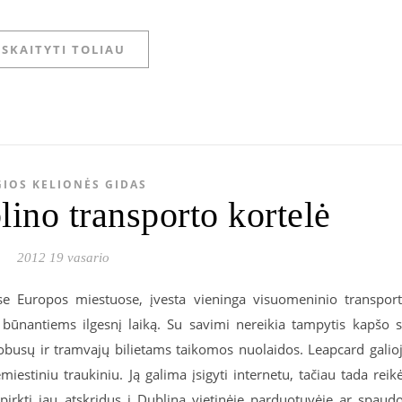
SKAITYTI TOLIAU
GIOS KELIONĖS GIDAS
ino transporto kortelė
2012 19 vasario
ose Europos miestuose, įvesta vieninga visuomeninio transpor
e būnantiems ilgesnį laiką. Su savimi nereikia tampytis kapšo 
busų ir tramvajų bilietams taikomos nuolaidos. Leapcard galio
iestiniu traukiniu. Ją galima įsigyti internetu, tačiau tada reik
irkti jau atskridus į Dubliną vietinėje parduotuvėje ar spaud