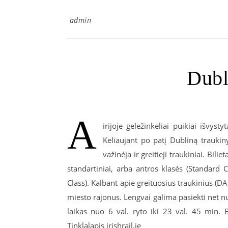
admin
Dubl
A
irijoje geležinkeliai puikiai išvyst
Keliaujant po patį Dubliną trauki
važinėja ir greitieji traukiniai. Bili
standartiniai, arba antros klasės (Standard 
Class). Kalbant apie greituosius traukinius (DA
miesto rajonus. Lengvai galima pasiekti net n
laikas nuo 6 val. ryto iki 23 val. 45 min. 
Tinklalapis irishrail.ie