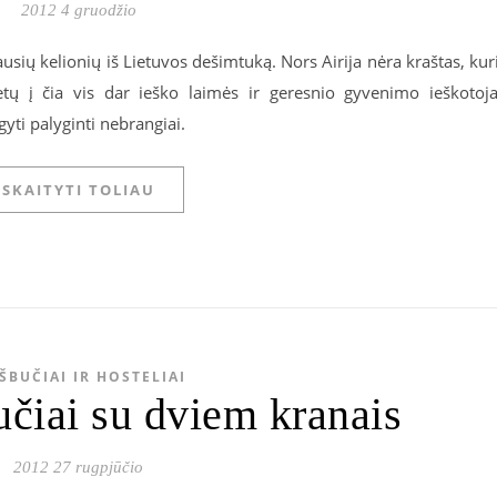
2012 4 gruodžio
ausių kelionių iš Lietuvos dešimtuką. Nors Airija nėra kraštas, kur
ietų į čia vis dar ieško laimės ir geresnio gyvenimo ieškotoja
igyti palyginti nebrangiai.
SKAITYTI TOLIAU
ŠBUČIAI IR HOSTELIAI
učiai su dviem kranais
2012 27 rugpjūčio