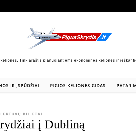
 kelionės. Tinklaraštis planuojantiems ekonomines keliones ir ieškanti
NOS IR ĮSPŪDŽIAI
PIGIOS KELIONĖS GIDAS
PATARIM
LĖKTUVŲ BILIETAI
rydžiai į Dubliną