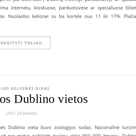
lima internetu, kioskuose, parduotuvėse ar specialiuose bilie
ėse. Nuolaidos kelionei su šia kortele nuo 11 iki 17%. Plači
SKAITYTI TOLIAU
GIOS KELIONĖS GIDAS
os Dublino vietos
2011 24 birželio
inės Dublino vieta buvo zoologijos sodas. Nacionalinė turiz
ja, kad per metus pažiūrėti gyvūnų atėjo 960 000 žmonių. Dubli