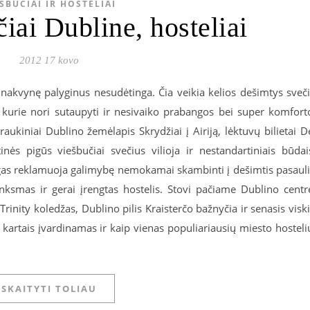
ŠBUČIAI IR HOSTELIAI
iai Dubline, hosteliai
2012 17 kovo
ią nakvynę palyginus nesudėtinga. Čia veikia kelios dešimtys sveč
, kurie nori sutaupyti ir nesivaiko prabangos bei super komfort
aukiniai Dublino žemėlapis Skrydžiai į Airiją, lėktuvų bilietai D
tinės pigūs viešbučiai svečius vilioja ir nestandartiniais būdai
ugas reklamuoja galimybę nemokamai skambinti į dešimtis pasaul
nksmas ir gerai įrengtas hostelis. Stovi pačiame Dublino centr
rinity koledžas, Dublino pilis Kraisterčo bažnyčia ir senasis visk
artais įvardinamas ir kaip vienas populiariausių miesto hosteli
SKAITYTI TOLIAU