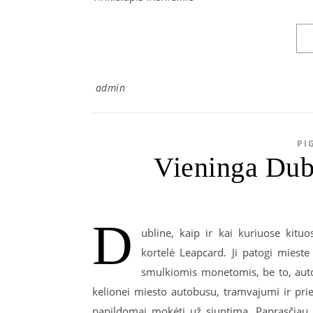
admin
PI
Vieninga Dubl
D
ubline, kaip ir kai kuriuose kitu
kortelė Leapcard. Ji patogi miest
smulkiomis monetomis, be to, auto
kelionei miesto autobusu, tramvajumi ir priem
papildomai mokėti už siuntimą. Paprasčiau p