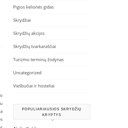
Pigios kelionės gidas
Skrydžiai
Skrydžių akcijos
Skrydžių tvarkaraščiai
Turizmo terminų žodynas
Uncategorized
Viešbučiai ir hosteliai
to
su
POPULIARIAUSIOS SKRYDŽIŲ
ja
KRYPTYS
ės
os