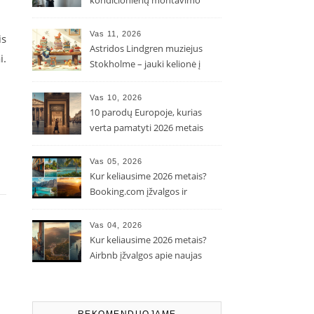
kondicionierių montavimo
kaina ir kodėl ji gali skirtis?
Vas 11, 2026
is
Astridos Lindgren muziejus
i.
Stokholme – jauki kelionė į
Pepės ir Karlsono pasaulį
Vas 10, 2026
10 parodų Europoje, kurias
verta pamatyti 2026 metais
Vas 05, 2026
Kur keliausime 2026 metais?
Booking.com įžvalgos ir
populiarėjančios kryptys
Vas 04, 2026
Kur keliausime 2026 metais?
Airbnb įžvalgos apie naujas
kelionių tendencijas