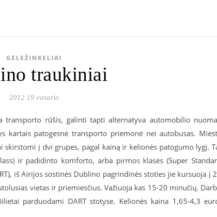
GELEŽINKELIAI
ino traukiniai
2012 19 vasario
yta transporto rūšis, galinti tapti alternatyva automobilio nuoma
nys kartais patogesnė transporto priemonė nei autobusas. Mies
etai skirstomi į dvi grupes, pagal kainą ir kelionės patogumo lygį. T
Class) ir padidinto komforto, arba pirmos klasės (Super Standa
RT), iš Airijos sostinės Dublino pagrindinės stoties jie kursuoja į 
utolusias vietas ir priemiesčius. Važiuoja kas 15-20 minučių. Dar
Bilietai parduodami DART stotyse. Kelionės kaina 1,65-4,3 eur