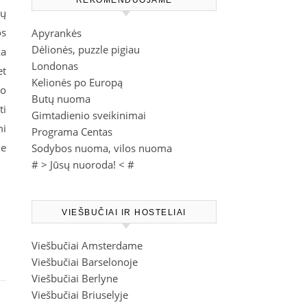
REKOMENDUOJAME
gų
os
Apyrankės
Dėlionės, puzzle pigiau
ka
Londonas
et
Kelionės po Europą
no
Butų nuoma
ti
Gimtadienio sveikinimai
mi
Programa Centas
je
Sodybos nuoma, vilos nuoma
# >
Jūsų nuoroda!
< #
VIEŠBUČIAI IR HOSTELIAI
Viešbučiai Amsterdame
Viešbučiai Barselonoje
Viešbučiai Berlyne
Viešbučiai Briuselyje