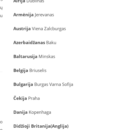
Airija
Dublinas
tų
Armėnija
Jerevanas
au
Austrija
Viena
Zalcburgas
Azerbaidžanas
Baku
Baltarusija
Minskas
Belgija
Briuselis
Bulgarija
Burgas
Varna
Sofija
Čekija
Praha
Danija
Kopenhaga
mo
D
idžioji Britanija
(
Anglija
)
no