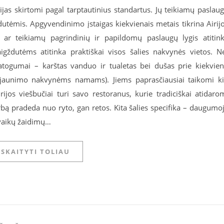
gorijas skirtomi pagal tarptautinius standartus. Jų teikiamų paslau
utėmis. Apgyvendinimo įstaigas kiekvienais metais tikrina Airij
na ar teikiamų pagrindinių ir papildomų paslaugų lygis atitin
gždutėms atitinka praktiškai visos šalies nakvynės vietos. N
togumai – karštas vanduo ir tualetas bei dušas prie kiekvie
 (jaunimo nakvynėms namams). Jiems paprasčiausiai taikomi ki
irijos viešbučiai turi savo restoranus, kurie tradiciškai atidaro
arbą pradeda nuo ryto, gan retos. Kita šalies specifika – daugumo
 vaikų žaidimų…
SKAITYTI TOLIAU