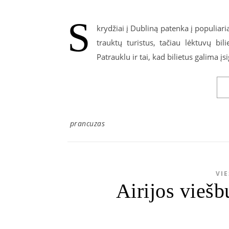
S
krydžiai į Dubliną patenka į populiari
trauktų turistus, tačiau lėktuvų bil
Patrauklu ir tai, kad bilietus galima įs
prancuzas
VIE
Airijos viešb