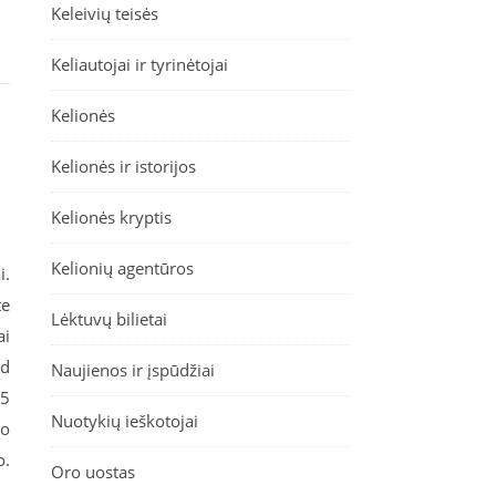
Keleivių teisės
Keliautojai ir tyrinėtojai
Kelionės
Kelionės ir istorijos
Kelionės kryptis
Kelionių agentūros
i.
te
Lėktuvų bilietai
ai
rd
Naujienos ir įspūdžiai
25
Nuotykių ieškotojai
bo
o.
Oro uostas