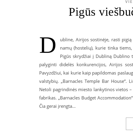
VIE
Pigūs viešbuč
D
ubline, Airijos sostinėje, rasti pig
namų (hostelių), kurie tinka tiems
Pigūs skrydžiai į Dubliną Dublino tr
palyginti didelės konkurencijos, Airijos sos
Pavyzdžiui, kai kurie kaip papildomas pasla
valstybių. „Barnacles Temple Bar House“. Li
Netoli pagrindinės miesto lankytinos vietos – T
fabrikas. „Barnacles Budget Accommodation“ k
Čia gerai įrengta…