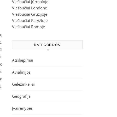
Viešbučiai Jūrmaloje
Viešbučiai Londone
Viešbučiai Gruzijoje
Viešbučiai Paryžiuje
Viešbučiai Romoje
ių
o.
KATEGORIJOS
ėl
s.
Atsiliepimai
io
e.
Avialinijos
io
Geležinkeliai
ų.
Geografija
Įvairenybės