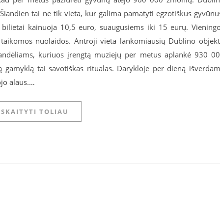
Šiandien tai ne tik vieta, kur galima pamatyti egzotiškus gyvūnu
 bilietai kainuoja 10,5 euro, suaugusiems iki 15 eurų. Viening
taikomos nuolaidos. Antroji vieta lankomiausių Dublino objek
 sandėliams, kuriuos įrengtą muziejų per metus aplankė 930 0
ą gamyklą tai savotiškas ritualas. Darykloje per dieną išverda
ojo alaus.…
SKAITYTI TOLIAU