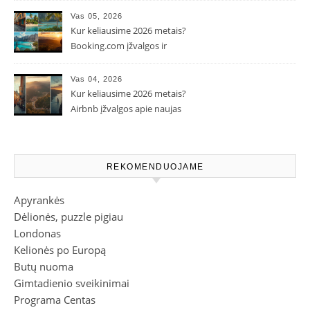
Vas 05, 2026
Kur keliausime 2026 metais?
Booking.com įžvalgos ir
populiarėjančios kryptys
Vas 04, 2026
Kur keliausime 2026 metais?
Airbnb įžvalgos apie naujas
kelionių tendencijas
REKOMENDUOJAME
Apyrankės
Dėlionės, puzzle pigiau
Londonas
Kelionės po Europą
Butų nuoma
Gimtadienio sveikinimai
Programa Centas