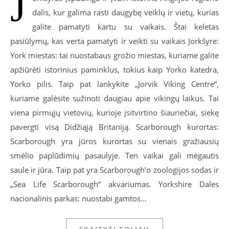
J
dalis, kur galima rasti daugybę veiklų ir vietų, kurias
galite pamatyti kartu su vaikais. Štai keletas
pasiūlymų, kas verta pamatyti ir veikti su vaikais Jorkšyre:
York miestas: tai nuostabaus grožio miestas, kuriame galite
apžiūrėti istorinius paminklus, tokius kaip Yorko katedra,
Yorko pilis. Taip pat lankykite „Jorvik Viking Centre“,
kuriame galėsite sužinoti daugiau apie vikingų laikus. Tai
viena pirmųjų vietovių, kurioje įsitvirtino šiauriečiai, siekę
pavergti visą Didžiąją Britaniją. Scarborough kurortas:
Scarborough yra jūros kurortas su vienais gražiausių
smėlio paplūdimių pasaulyje. Ten vaikai gali mėgautis
saule ir jūra. Taip pat yra Scarborough’o zoologijos sodas ir
„Sea Life Scarborough“ akvariumas. Yorkshire Dales
nacionalinis parkas: nuostabi gamtos…
SKAITYTI TOLIAU