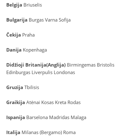
Belgija
Briuselis
Bulgarija
Burgas
Varna
Sofija
Čekija
Praha
Danija
Kopenhaga
D
idžioji Britanija
(
Anglija
)
Birmingemas
Bristolis
Edinburgas
Liverpulis
Londonas
Gruzija
Tbilisis
Graikija
Atėnai
Kosas
Kreta
Rodas
Ispanija
Barselona
Madridas
Malaga
Italija
Milanas (Bergamo)
Roma