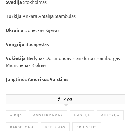
Švedija
Stokholmas
Turkija
Ankara
Antalija
Stambulas
Ukraina
Doneckas
Kijevas
Vengrija
Budapeštas
Vokietija
Berlynas
Dortmundas
Frankfurtas
Hamburgas
Miunchenas
Kiolnas
Jungtinės Amerikos Valstijos
ŽYMOS
AIRIJA
AMSTERDAMAS
ANGLIJA
AUSTRIJA
BARSELONA
BERLYNAS
BRIUSELIS