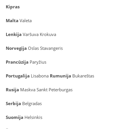
Kipras
Malta
Valeta
Lenkija
Varšuva
Krokuva
Norvegija
Oslas
Stavangeris
Prancūzija
Paryžius
Portugalija
Lisabona
Rumunija
Bukareštas
Rusija
Maskva
Sankt Peterburgas
Serbija
Belgradas
Suomija
Helsinkis