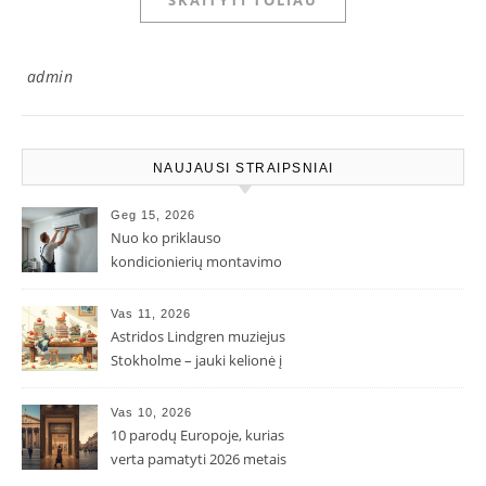
admin
NAUJAUSI STRAIPSNIAI
Geg 15, 2026
Nuo ko priklauso
kondicionierių montavimo
kaina ir kodėl ji gali skirtis?
Vas 11, 2026
Astridos Lindgren muziejus
Stokholme – jauki kelionė į
Pepės ir Karlsono pasaulį
Vas 10, 2026
10 parodų Europoje, kurias
verta pamatyti 2026 metais