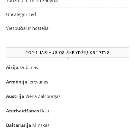
Turizmo terminų žodynas
Uncategorized
Viešbučiai ir hosteliai
POPULIARIAUSIOS SKRYDŽIŲ KRYPTYS
Airija
Dublinas
Armėnija
Jerevanas
Austrija
Viena
Zalcburgas
Azerbaidžanas
Baku
Baltarusija
Minskas