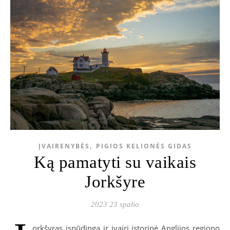
,
ĮVAIRENYBĖS
PIGIOS KELIONĖS GIDAS
Ką pamatyti su vaikais
Jorkšyre
2023 23 spalio
orkšyras įspūdinga ir įvairi istorinė Anglijos regiono