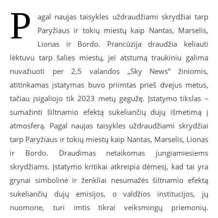
P
agal naujas taisykles uždraudžiami skrydžiai tarp
Paryžiaus ir tokių miestų kaip Nantas, Marselis,
Lionas ir Bordo. Prancūzija draudžia keliauti
lėktuvu tarp šalies miestų, jei atstumą traukiniu galima
nuvažiuoti per 2,5 valandos „Sky News“ žiniomis,
atitinkamas įstatymas buvo priimtas prieš dvejus metus,
tačiau įsigaliojo tik 2023 metų gegužę. Įstatymo tikslas –
sumažinti šiltnamio efektą sukeliančių dujų išmetimą į
atmosferą. Pagal naujas taisykles uždraudžiami skrydžiai
tarp Paryžiaus ir tokių miestų kaip Nantas, Marselis, Lionas
ir Bordo. Draudimas netaikomas jungiamiesiems
skrydžiams. Įstatymo kritikai atkreipia dėmesį, kad tai yra
grynai simbolinė ir ženkliai nesumažės šiltnamio efektą
sukeliančių dujų emisijos, o valdžios institucijos, jų
nuomone, turi imtis tikrai veiksmingų priemonių.