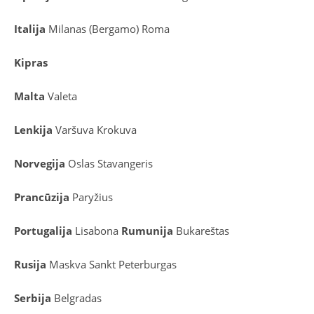
Italija
Milanas (Bergamo)
Roma
Kipras
Malta
Valeta
Lenkija
Varšuva
Krokuva
Norvegija
Oslas
Stavangeris
Prancūzija
Paryžius
Portugalija
Lisabona
Rumunija
Bukareštas
Rusija
Maskva
Sankt Peterburgas
Serbija
Belgradas