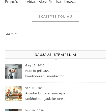
Prancūzija ir vidaus skrydžių draudimas…
SKAITYTI TOLIAU
admin
NAUJAUSI STRAIPSNIAI
Geg 15, 2026
Nuo ko priklauso
kondicionierių montavimo
kaina ir kodėl ji gali skirtis?
Vas 11, 2026
Astridos Lindgren muziejus
Stokholme – jauki kelionė į
Pepės ir Karlsono pasaulį
Vas 10, 2026