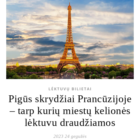
LĖKTUVŲ BILIETAI
Pigūs skrydžiai Prancūzijoje
– tarp kurių miestų kelionės
lėktuvu draudžiamos
2023 24 gegužės