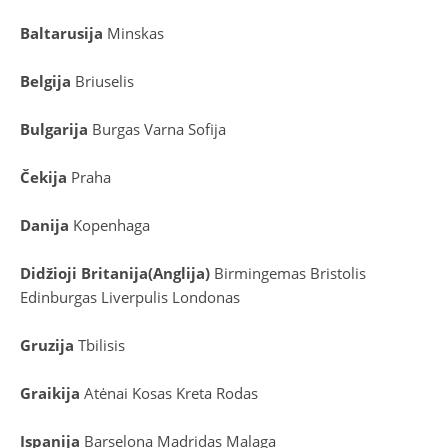
Baltarusija
Minskas
Belgija
Briuselis
Bulgarija
Burgas
Varna
Sofija
Čekija
Praha
Danija
Kopenhaga
D
idžioji Britanija
(
Anglija
)
Birmingemas
Bristolis
Edinburgas
Liverpulis
Londonas
Gruzija
Tbilisis
Graikija
Atėnai
Kosas
Kreta
Rodas
Ispanija
Barselona
Madridas
Malaga