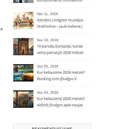
kondicionierių montavimo
kaina ir kodėl ji gali skirtis?
Vas 11, 2026
Astridos Lindgren muziejus
Stokholme – jauki kelionė į
ša
Pepės ir Karlsono pasaulį
Vas 10, 2026
10 parodų Europoje, kurias
verta pamatyti 2026 metais
Vas 05, 2026
Kur keliausime 2026 metais?
Booking.com įžvalgos ir
populiarėjančios kryptys
Vas 04, 2026
Kur keliausime 2026 metais?
Airbnb įžvalgos apie naujas
kelionių tendencijas