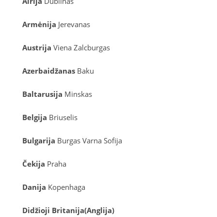
Airija
Dublinas
Armėnija
Jerevanas
Austrija
Viena
Zalcburgas
Azerbaidžanas
Baku
Baltarusija
Minskas
Belgija
Briuselis
Bulgarija
Burgas
Varna
Sofija
Čekija
Praha
Danija
Kopenhaga
D
idžioji Britanija
(
Anglija
)