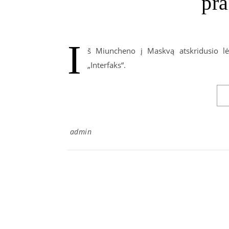
pra
I
š Miuncheno į Maskvą atskridusio lė
„Interfaks“.
admin