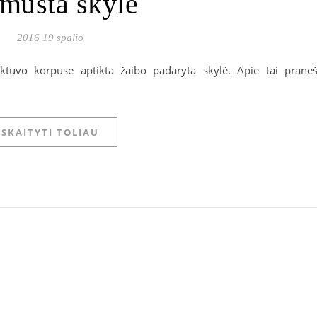
mušta skylė
2016 19 spalio
ktuvo korpuse aptikta žaibo padaryta skylė. Apie tai prane
SKAITYTI TOLIAU