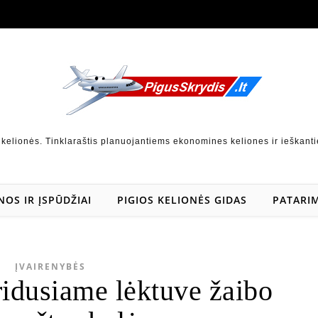
 kelionės. Tinklaraštis planuojantiems ekonomines keliones ir ieškanti
NOS IR ĮSPŪDŽIAI
PIGIOS KELIONĖS GIDAS
PATARIM
ĮVAIRENYBĖS
ridusiame lėktuve žaibo