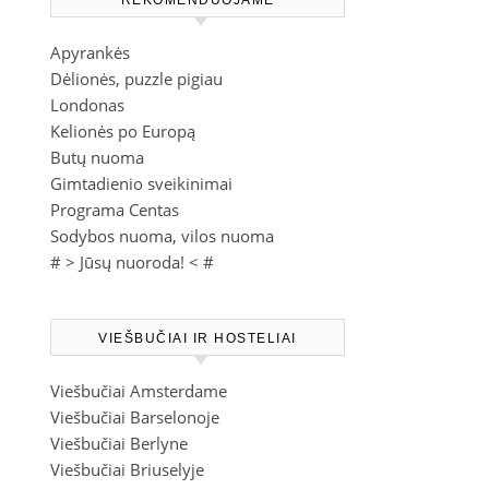
REKOMENDUOJAME
Apyrankės
Dėlionės, puzzle pigiau
Londonas
Kelionės po Europą
Butų nuoma
Gimtadienio sveikinimai
Programa Centas
Sodybos nuoma, vilos nuoma
# >
Jūsų nuoroda!
< #
VIEŠBUČIAI IR HOSTELIAI
Viešbučiai Amsterdame
Viešbučiai Barselonoje
Viešbučiai Berlyne
Viešbučiai Briuselyje