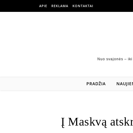
APIE
REKLAMA
KONTAKTAI
Nuo svajonės – iki
PRADŽIA
NAUJIE
Į Maskvą atsk