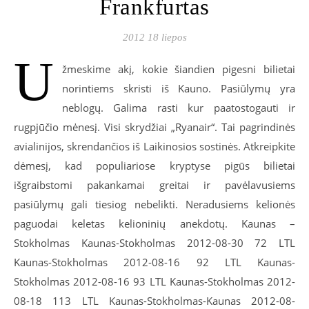
Frankfurtas
2012 18 liepos
U
žmeskime akį, kokie šiandien pigesni bilietai
norintiems skristi iš Kauno. Pasiūlymų yra
neblogų. Galima rasti kur paatostogauti ir
rugpjūčio mėnesį. Visi skrydžiai „Ryanair“. Tai pagrindinės
avialinijos, skrendančios iš Laikinosios sostinės. Atkreipkite
dėmesį, kad populiariose kryptyse pigūs bilietai
išgraibstomi pakankamai greitai ir pavėlavusiems
pasiūlymų gali tiesiog nebelikti. Neradusiems kelionės
paguodai keletas kelioninių anekdotų. Kaunas –
Stokholmas Kaunas-Stokholmas 2012-08-30 72 LTL
Kaunas-Stokholmas 2012-08-16 92 LTL Kaunas-
Stokholmas 2012-08-16 93 LTL Kaunas-Stokholmas 2012-
08-18 113 LTL Kaunas-Stokholmas-Kaunas 2012-08-