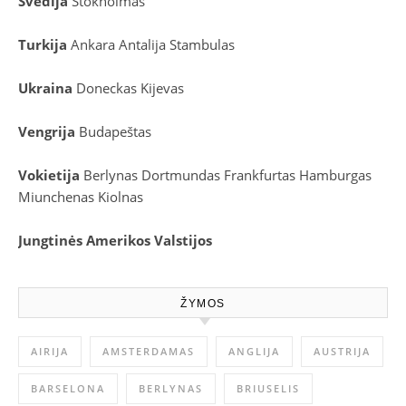
Švedija
Stokholmas
Turkija
Ankara
Antalija
Stambulas
Ukraina
Doneckas
Kijevas
Vengrija
Budapeštas
Vokietija
Berlynas
Dortmundas
Frankfurtas
Hamburgas
Miunchenas
Kiolnas
Jungtinės Amerikos Valstijos
ŽYMOS
AIRIJA
AMSTERDAMAS
ANGLIJA
AUSTRIJA
BARSELONA
BERLYNAS
BRIUSELIS