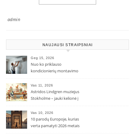
admin
NAUJAUSI STRAIPSNIAI
Geg 15, 2026
Nuo ko priklauso
kondicionierių montavimo
kaina ir kodėl ji gali skirtis?
Vas 11, 2026
Astridos Lindgren muziejus
Stokholme – jauki kelionė į
Pepės ir Karlsono pasaulį
Vas 10, 2026
10 parodų Europoje, kurias
verta pamatyti 2026 metais