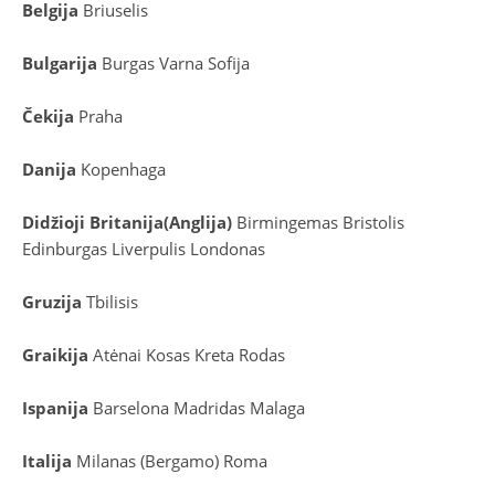
Belgija
Briuselis
Bulgarija
Burgas
Varna
Sofija
Čekija
Praha
Danija
Kopenhaga
D
idžioji Britanija
(
Anglija
)
Birmingemas
Bristolis
Edinburgas
Liverpulis
Londonas
Gruzija
Tbilisis
Graikija
Atėnai
Kosas
Kreta
Rodas
Ispanija
Barselona
Madridas
Malaga
Italija
Milanas (Bergamo)
Roma