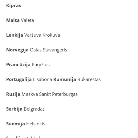
Kipras
Malta
Valeta
Lenkija
Varšuva
Krokuva
Norvegija
Oslas
Stavangeris
Prancūzija
Paryžius
Portugalija
Lisabona
Rumunija
Bukareštas
Rusija
Maskva
Sankt Peterburgas
Serbija
Belgradas
Suomija
Helsinkis