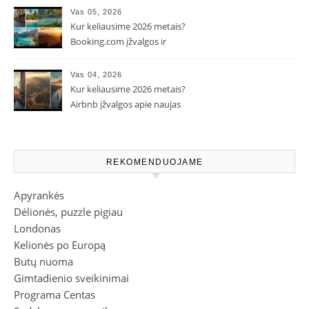
Vas 05, 2026
Kur keliausime 2026 metais?
Booking.com įžvalgos ir
populiarėjančios kryptys
Vas 04, 2026
Kur keliausime 2026 metais?
Airbnb įžvalgos apie naujas
kelionių tendencijas
REKOMENDUOJAME
Apyrankės
Dėlionės, puzzle pigiau
Londonas
Kelionės po Europą
Butų nuoma
Gimtadienio sveikinimai
Programa Centas