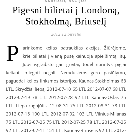
SKRYDŽIŲ AKCIJOS
Pigesni bilietai į Londoną,
Stokholmą, Briuselį
2012 12 birželio
P
arinkome kelias patrauklias akcijas. Žiūrėjome,
krie bilietai į vieną pusę kainuoja apie šimtą litų.
Juos išgraibsto gan greitai, todėl norintys pigiai
keliauti miegoti negali. Neradusiems gero pasiūlymo,
paguodai kelios linksmos istorijos. Kaunas-Stokholmas 68
LTL. Skrydžiai liepą. 2012-07-10 65 LTL 2012-07-07 68 LTL
2012-07-19 78 LTL 2012-07-28 92 LTL Kaunas-Oslas 75
LTL. Liepa rugpjūtis. 12-08-31 75 LTL 2012-08-31 78 LTL
2012-07-16 100 LTL 2012-07-02 103 LTL Vilnius-Milanas
75 LTL 2012-07-25 75 LTL 2012-07-25 78 LTL 2012-07-25
92 LTL 2012-07-11 151 LTL Kaunas-Briuselis 92 LTL 2012-