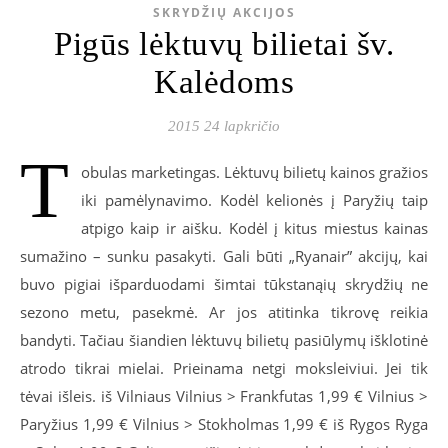
SKRYDŽIŲ AKCIJOS
Pigūs lėktuvų bilietai šv.
Kalėdoms
2015 24 lapkričio
T
obulas marketingas. Lėktuvų bilietų kainos gražios
iki pamėlynavimo. Kodėl kelionės į Paryžių taip
atpigo kaip ir aišku. Kodėl į kitus miestus kainas
sumažino – sunku pasakyti. Gali būti „Ryanair” akcijų, kai
buvo pigiai išparduodami šimtai tūkstanąių skrydžių ne
sezono metu, pasekmė. Ar jos atitinka tikrovę reikia
bandyti. Tačiau šiandien lėktuvų bilietų pasiūlymų išklotinė
atrodo tikrai mielai. Prieinama netgi moksleiviui. Jei tik
tėvai išleis. iš Vilniaus Vilnius > Frankfutas 1,99 € Vilnius >
Paryžius 1,99 € Vilnius > Stokholmas 1,99 € iš Rygos Ryga