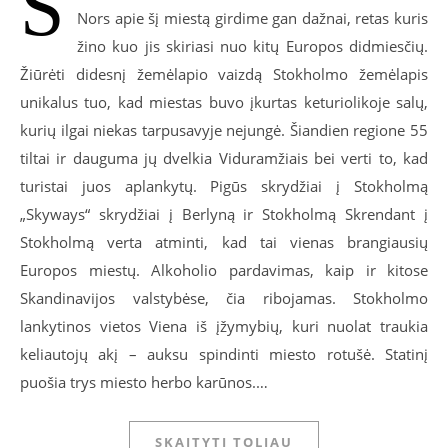
S
Nors apie šį miestą girdime gan dažnai, retas kuris
žino kuo jis skiriasi nuo kitų Europos didmiesčių.
Žiūrėti didesnį žemėlapio vaizdą Stokholmo žemėlapis
unikalus tuo, kad miestas buvo įkurtas keturiolikoje salų,
kurių ilgai niekas tarpusavyje nejungė. Šiandien regione 55
tiltai ir dauguma jų dvelkia Viduramžiais bei verti to, kad
turistai juos aplankytų. Pigūs skrydžiai į Stokholmą
„Skyways“ skrydžiai į Berlyną ir Stokholmą Skrendant į
Stokholmą verta atminti, kad tai vienas brangiausių
Europos miestų. Alkoholio pardavimas, kaip ir kitose
Skandinavijos valstybėse, čia ribojamas. Stokholmo
lankytinos vietos Viena iš įžymybių, kuri nuolat traukia
keliautojų akį – auksu spindinti miesto rotušė. Statinį
puošia trys miesto herbo karūnos.…
SKAITYTI TOLIAU