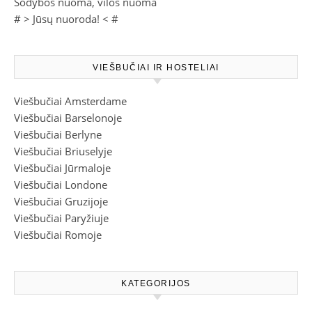
Sodybos nuoma, vilos nuoma
# >
Jūsų nuoroda!
< #
VIEŠBUČIAI IR HOSTELIAI
Viešbučiai Amsterdame
Viešbučiai Barselonoje
Viešbučiai Berlyne
Viešbučiai Briuselyje
Viešbučiai Jūrmaloje
Viešbučiai Londone
Viešbučiai Gruzijoje
Viešbučiai Paryžiuje
Viešbučiai Romoje
KATEGORIJOS