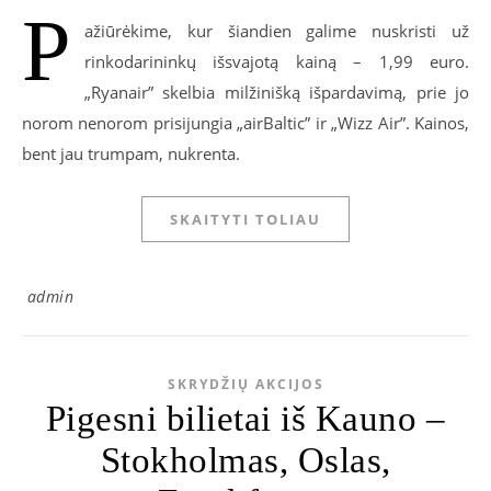
P
ažiūrėkime, kur šiandien galime nuskristi už
rinkodarininkų išsvajotą kainą – 1,99 euro.
„Ryanair” skelbia milžinišką išpardavimą, prie jo
norom nenorom prisijungia „airBaltic” ir „Wizz Air”. Kainos,
bent jau trumpam, nukrenta.
SKAITYTI TOLIAU
admin
SKRYDŽIŲ AKCIJOS
Pigesni bilietai iš Kauno –
Stokholmas, Oslas,