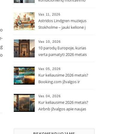
kondicionierių montavimo
kaina ir kodėl ji gali skirtis?
Vas 11, 2026
Astridos Lindgren muziejus
Stokholme – jauki kelionė į
to
Pepės ir Karlsono pasaulį
e-
Vas 10, 2026
og
10 parodų Europoje, kurias
io
verta pamatyti 2026 metais
Vas 05, 2026
Kur keliausime 2026 metais?
Booking.com įžvalgos ir
populiarėjančios kryptys
Vas 04, 2026
Kur keliausime 2026 metais?
Airbnb įžvalgos apie naujas
kelionių tendencijas