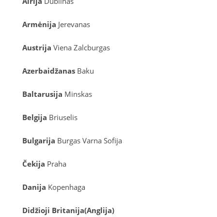
Airija
Dublinas
Armėnija
Jerevanas
Austrija
Viena
Zalcburgas
Azerbaidžanas
Baku
Baltarusija
Minskas
Belgija
Briuselis
Bulgarija
Burgas
Varna
Sofija
Čekija
Praha
Danija
Kopenhaga
D
idžioji Britanija
(
Anglija
)