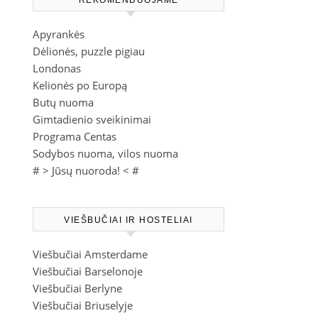
REKOMENDUOJAME
Apyrankės
Dėlionės, puzzle pigiau
Londonas
Kelionės po Europą
Butų nuoma
Gimtadienio sveikinimai
Programa Centas
Sodybos nuoma, vilos nuoma
# >
Jūsų nuoroda!
< #
VIEŠBUČIAI IR HOSTELIAI
Viešbučiai Amsterdame
Viešbučiai Barselonoje
Viešbučiai Berlyne
Viešbučiai Briuselyje