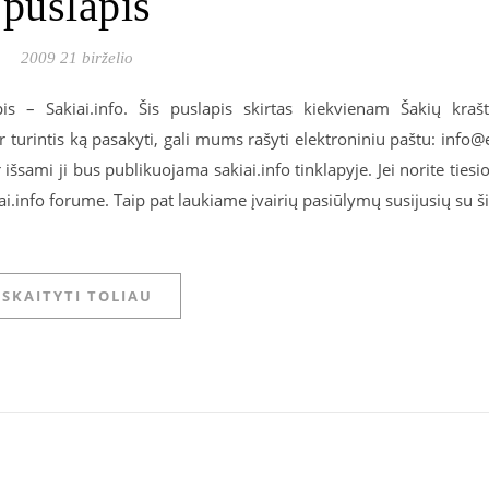
puslapis
2009 21 birželio
pis – Sakiai.info. Šis puslapis skirtas kiekvienam Šakių kraš
ir turintis ką pasakyti, gali mums rašyti elektroniniu paštu: info@
ir išsami ji bus publikuojama sakiai.info tinklapyje. Jei norite tiesi
iai.info forume. Taip pat laukiame įvairių pasiūlymų susijusių su š
SKAITYTI TOLIAU