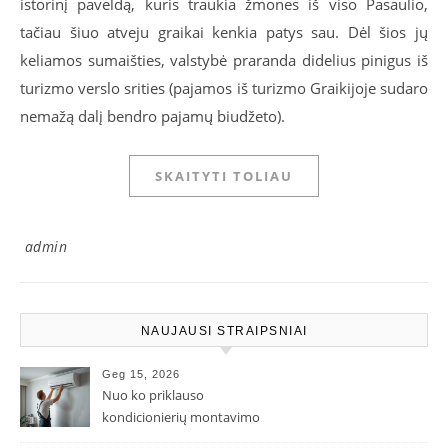
istorinį paveldą, kuris traukia žmones iš viso Pasaulio,
tačiau šiuo atveju graikai kenkia patys sau. Dėl šios jų
keliamos sumaišties, valstybė praranda didelius pinigus iš
turizmo verslo srities (pajamos iš turizmo Graikijoje sudaro
nemažą dalį bendro pajamų biudžeto).
SKAITYTI TOLIAU
admin
NAUJAUSI STRAIPSNIAI
Geg 15, 2026
Nuo ko priklauso
kondicionierių montavimo
kaina ir kodėl ji gali skirtis?