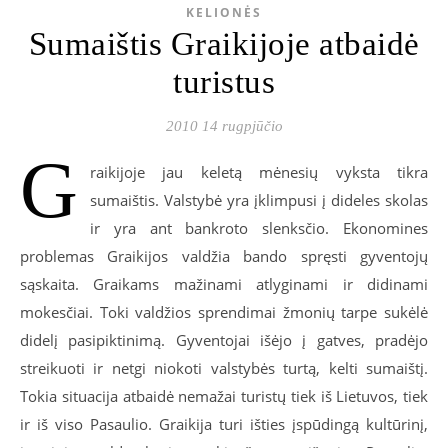
KELIONĖS
Sumaištis Graikijoje atbaidė
turistus
2010 14 rugpjūčio
G
raikijoje jau keletą mėnesių vyksta tikra
sumaištis. Valstybė yra įklimpusi į dideles skolas
ir yra ant bankroto slenksčio. Ekonomines
problemas Graikijos valdžia bando spręsti gyventojų
sąskaita. Graikams mažinami atlyginami ir didinami
mokesčiai. Toki valdžios sprendimai žmonių tarpe sukėlė
didelį pasipiktinimą. Gyventojai išėjo į gatves, pradėjo
streikuoti ir netgi niokoti valstybės turtą, kelti sumaištį.
Tokia situacija atbaidė nemažai turistų tiek iš Lietuvos, tiek
ir iš viso Pasaulio. Graikija turi išties įspūdingą kultūrinį,