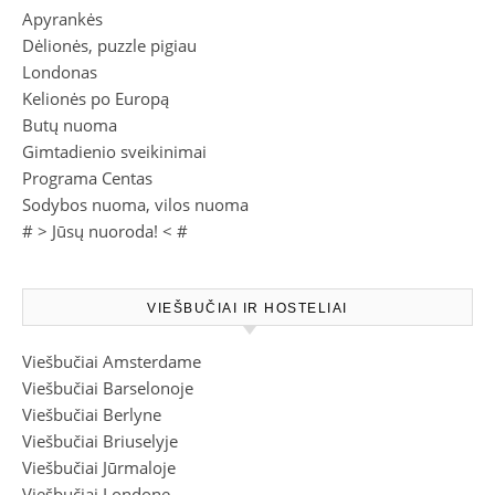
Apyrankės
Dėlionės, puzzle pigiau
Londonas
Kelionės po Europą
Butų nuoma
Gimtadienio sveikinimai
Programa Centas
Sodybos nuoma, vilos nuoma
# >
Jūsų nuoroda!
< #
VIEŠBUČIAI IR HOSTELIAI
Viešbučiai Amsterdame
Viešbučiai Barselonoje
Viešbučiai Berlyne
Viešbučiai Briuselyje
Viešbučiai Jūrmaloje
Viešbučiai Londone