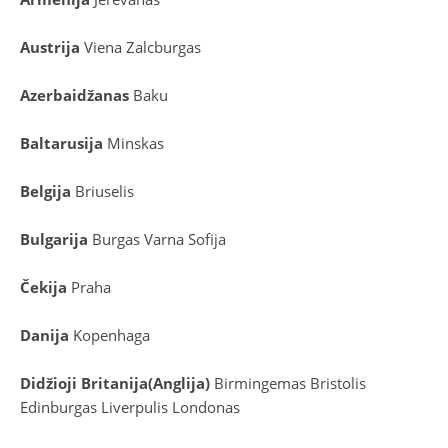
Austrija
Viena
Zalcburgas
Azerbaidžanas
Baku
Baltarusija
Minskas
Belgija
Briuselis
Bulgarija
Burgas
Varna
Sofija
Čekija
Praha
Danija
Kopenhaga
D
idžioji Britanija
(
Anglija
)
Birmingemas
Bristolis
Edinburgas
Liverpulis
Londonas