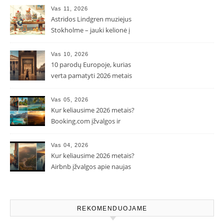
Vas 11, 2026
Astridos Lindgren muziejus
Stokholme – jauki kelionė į
Pepės ir Karlsono pasaulį
Vas 10, 2026
10 parodų Europoje, kurias
verta pamatyti 2026 metais
Vas 05, 2026
Kur keliausime 2026 metais?
Booking.com įžvalgos ir
populiarėjančios kryptys
Vas 04, 2026
Kur keliausime 2026 metais?
Airbnb įžvalgos apie naujas
kelionių tendencijas
REKOMENDUOJAME