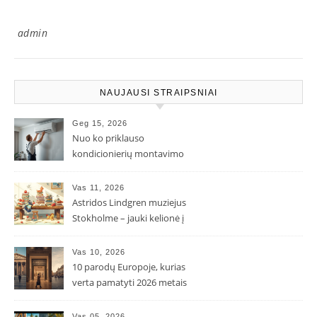
admin
NAUJAUSI STRAIPSNIAI
Geg 15, 2026
Nuo ko priklauso
kondicionierių montavimo
kaina ir kodėl ji gali skirtis?
Vas 11, 2026
Astridos Lindgren muziejus
Stokholme – jauki kelionė į
Pepės ir Karlsono pasaulį
Vas 10, 2026
10 parodų Europoje, kurias
verta pamatyti 2026 metais
Vas 05, 2026