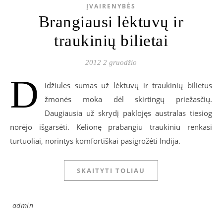
ĮVAIRENYBĖS
Brangiausi lėktuvų ir
traukinių bilietai
2012 2 gruodžio
D
idžiules sumas už lėktuvų ir traukinių bilietus
žmonės moka dėl skirtingų priežasčių.
Daugiausia už skrydį paklojęs australas tiesiog
norėjo išgarsėti. Kelionę prabangiu traukiniu renkasi
turtuoliai, norintys komfortiškai pasigrožėti Indija.
SKAITYTI TOLIAU
admin