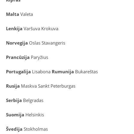
Malta
Valeta
Lenkija
Varšuva
Krokuva
Norvegija
Oslas
Stavangeris
Prancūzija
Paryžius
Portugalija
Lisabona
Rumunija
Bukareštas
Rusija
Maskva
Sankt Peterburgas
Serbija
Belgradas
Suomija
Helsinkis
Švedija
Stokholmas