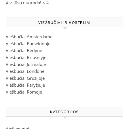
# >
Jūsų nuoroda!
< #
VIEŠBUČIAI IR HOSTELIAI
Viešbučiai Amsterdame
Viešbučiai Barselonoje
Viešbučiai Berlyne
Viešbučiai Briuselyje
Viešbučiai Jūrmaloje
Viešbučiai Londone
Viešbučiai Gruzijoje
Viešbučiai Paryžiuje
Viešbučiai Romoje
KATEGORIJOS
Atsiliepimai