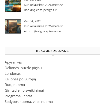
Kur keliausime 2026 metais?
Booking.com įžvalgos ir
populiarėjančios kryptys
Vas 04, 2026
Kur keliausime 2026 metais?
Airbnb įžvalgos apie naujas
kelionių tendencijas
REKOMENDUOJAME
Apyrankės
Dėlionės, puzzle pigiau
Londonas
Kelionės po Europą
Butų nuoma
Gimtadienio sveikinimai
Programa Centas
Sodybos nuoma, vilos nuoma