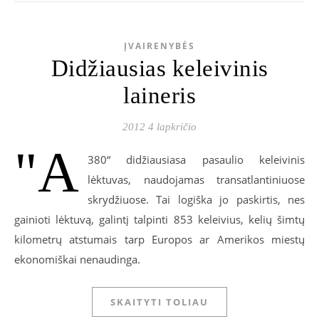
ĮVAIRENYBĖS
Didžiausias keleivinis
laineris
2012 4 lapkričio
"А
380“ didžiausiasa pasaulio keleivinis
lėktuvas, naudojamas transatlantiniuose
skrydžiuose. Tai logiška jo paskirtis, nes
gainioti lėktuvą, galintį talpinti 853 keleivius, kelių šimtų
kilometrų atstumais tarp Europos ar Amerikos miestų
ekonomiškai nenaudinga.
SKAITYTI TOLIAU