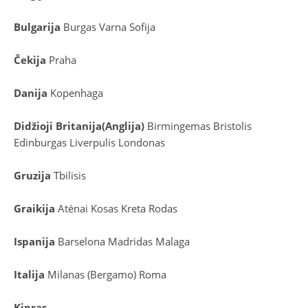
Bulgarija
Burgas
Varna
Sofija
Čekija
Praha
Danija
Kopenhaga
D
idžioji Britanija
(
Anglija
)
Birmingemas
Bristolis
Edinburgas
Liverpulis
Londonas
Gruzija
Tbilisis
Graikija
Atėnai
Kosas
Kreta
Rodas
Ispanija
Barselona
Madridas
Malaga
Italija
Milanas (Bergamo)
Roma
Kipras