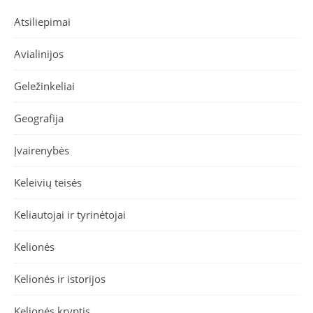
Atsiliepimai
Avialinijos
Geležinkeliai
Geografija
Įvairenybės
Keleivių teisės
Keliautojai ir tyrinėtojai
Kelionės
Kelionės ir istorijos
Kelionės kryptis