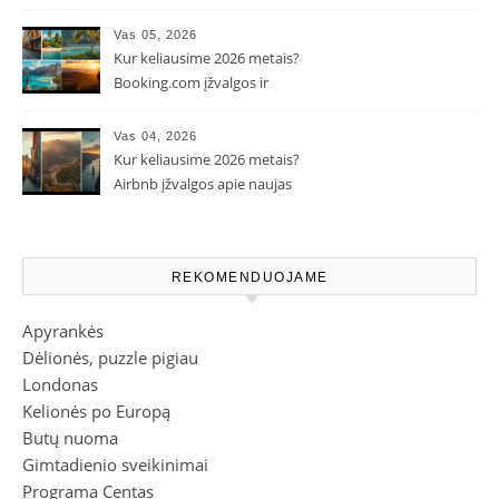
Vas 05, 2026
Kur keliausime 2026 metais?
Booking.com įžvalgos ir
populiarėjančios kryptys
Vas 04, 2026
Kur keliausime 2026 metais?
Airbnb įžvalgos apie naujas
kelionių tendencijas
REKOMENDUOJAME
Apyrankės
Dėlionės, puzzle pigiau
Londonas
Kelionės po Europą
Butų nuoma
Gimtadienio sveikinimai
Programa Centas