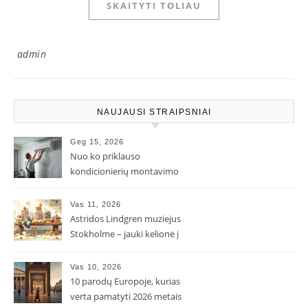
SKAITYTI TOLIAU
admin
NAUJAUSI STRAIPSNIAI
Geg 15, 2026
Nuo ko priklauso
kondicionierių montavimo
kaina ir kodėl ji gali skirtis?
Vas 11, 2026
Astridos Lindgren muziejus
Stokholme – jauki kelionė į
Pepės ir Karlsono pasaulį
Vas 10, 2026
10 parodų Europoje, kurias
verta pamatyti 2026 metais