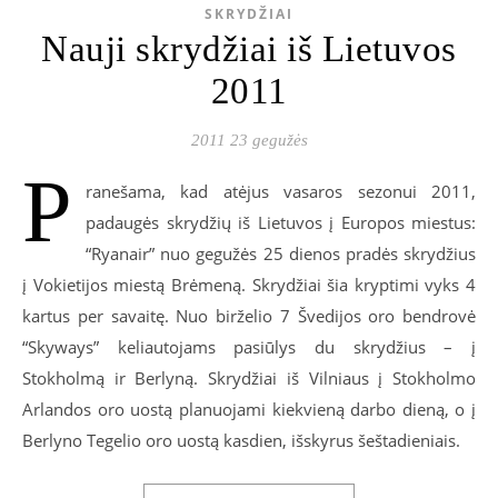
SKRYDŽIAI
Nauji skrydžiai iš Lietuvos
2011
2011 23 gegužės
P
ranešama, kad atėjus vasaros sezonui 2011,
padaugės skrydžių iš Lietuvos į Europos miestus:
“Ryanair” nuo gegužės 25 dienos pradės skrydžius
į Vokietijos miestą Brėmeną. Skrydžiai šia kryptimi vyks 4
kartus per savaitę. Nuo birželio 7 Švedijos oro bendrovė
“Skyways” keliautojams pasiūlys du skrydžius – į
Stokholmą ir Berlyną. Skrydžiai iš Vilniaus į Stokholmo
Arlandos oro uostą planuojami kiekvieną darbo dieną, o į
Berlyno Tegelio oro uostą kasdien, išskyrus šeštadieniais.