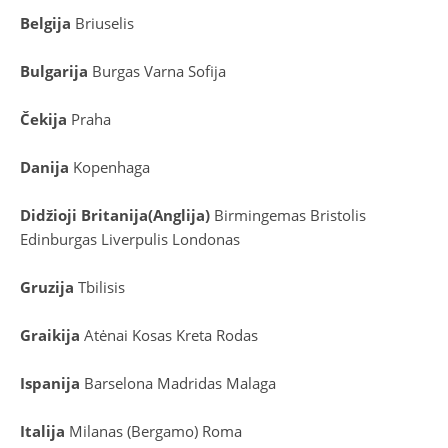
Belgija
Briuselis
Bulgarija
Burgas
Varna
Sofija
Čekija
Praha
Danija
Kopenhaga
D
idžioji Britanija
(
Anglija
)
Birmingemas
Bristolis
Edinburgas
Liverpulis
Londonas
Gruzija
Tbilisis
Graikija
Atėnai
Kosas
Kreta
Rodas
Ispanija
Barselona
Madridas
Malaga
Italija
Milanas (Bergamo)
Roma