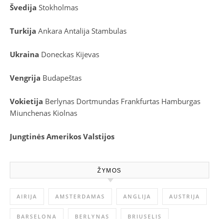
Švedija
Stokholmas
Turkija
Ankara
Antalija
Stambulas
Ukraina
Doneckas
Kijevas
Vengrija
Budapeštas
Vokietija
Berlynas
Dortmundas
Frankfurtas
Hamburgas
Miunchenas
Kiolnas
Jungtinės Amerikos Valstijos
ŽYMOS
AIRIJA
AMSTERDAMAS
ANGLIJA
AUSTRIJA
BARSELONA
BERLYNAS
BRIUSELIS