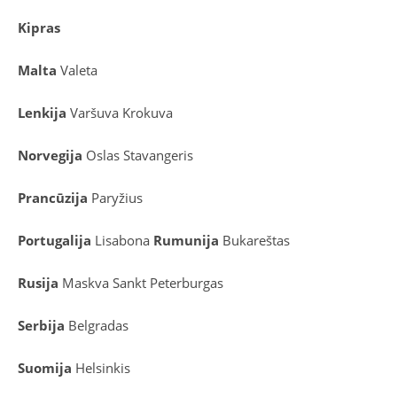
Kipras
Malta
Valeta
Lenkija
Varšuva
Krokuva
Norvegija
Oslas
Stavangeris
Prancūzija
Paryžius
Portugalija
Lisabona
Rumunija
Bukareštas
Rusija
Maskva
Sankt Peterburgas
Serbija
Belgradas
Suomija
Helsinkis