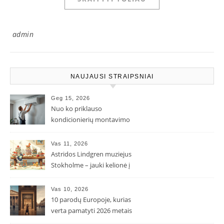
admin
NAUJAUSI STRAIPSNIAI
Geg 15, 2026
Nuo ko priklauso
kondicionierių montavimo
kaina ir kodėl ji gali skirtis?
Vas 11, 2026
Astridos Lindgren muziejus
Stokholme – jauki kelionė į
Pepės ir Karlsono pasaulį
Vas 10, 2026
10 parodų Europoje, kurias
verta pamatyti 2026 metais