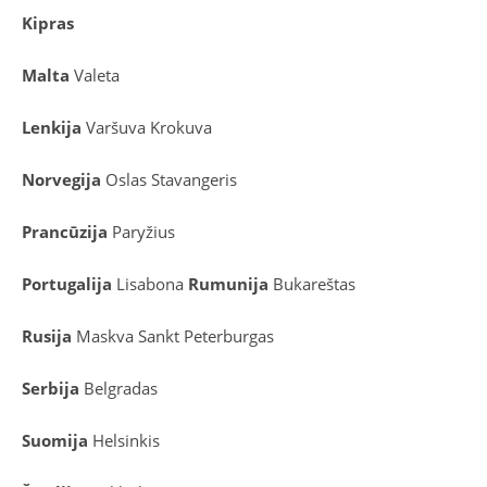
Kipras
Malta
Valeta
Lenkija
Varšuva
Krokuva
Norvegija
Oslas
Stavangeris
Prancūzija
Paryžius
Portugalija
Lisabona
Rumunija
Bukareštas
Rusija
Maskva
Sankt Peterburgas
Serbija
Belgradas
Suomija
Helsinkis