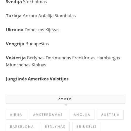
Švedija
Stokholmas
Turkija
Ankara
Antalija
Stambulas
Ukraina
Doneckas
Kijevas
Vengrija
Budapeštas
Vokietija
Berlynas
Dortmundas
Frankfurtas
Hamburgas
Miunchenas
Kiolnas
Jungtinės Amerikos Valstijos
ŽYMOS
AIRIJA
AMSTERDAMAS
ANGLIJA
AUSTRIJA
BARSELONA
BERLYNAS
BRIUSELIS