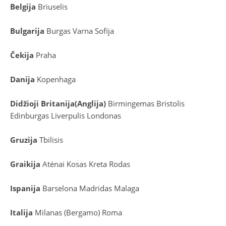
Belgija
Briuselis
Bulgarija
Burgas
Varna
Sofija
Čekija
Praha
Danija
Kopenhaga
D
idžioji Britanija
(
Anglija
)
Birmingemas
Bristolis
Edinburgas
Liverpulis
Londonas
Gruzija
Tbilisis
Graikija
Atėnai
Kosas
Kreta
Rodas
Ispanija
Barselona
Madridas
Malaga
Italija
Milanas (Bergamo)
Roma