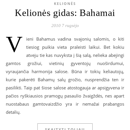
KELIONĖS
Kelionės gidas: Bahamai
2010 7 rugsėjo
V
ieni Bahamus vadina svajonių salomis, o kiti
tiesiog puikia vieta praleisti laikui. Bet kokiu
atveju tie kas nuvyksta į šią salą, nelieka abejingi
gamtos grožiui, vietinių gyventojų nuoširdumui,
vyraujančia harmonija salose. Būna ir tokių keliautojų,
kurie pakerėti Bahamų salų grožio, nusprendžia ten ir
pasilikti. Taip pat šiose salose atostogauja ar apsigyvena ir
pačios ryškiausios pramogų pasaulio žvaigždės, nes apart
nuostabaus gamtovaizdžio yra ir nemažai prabangos
detalių.
SKAITYTI TOLIAU