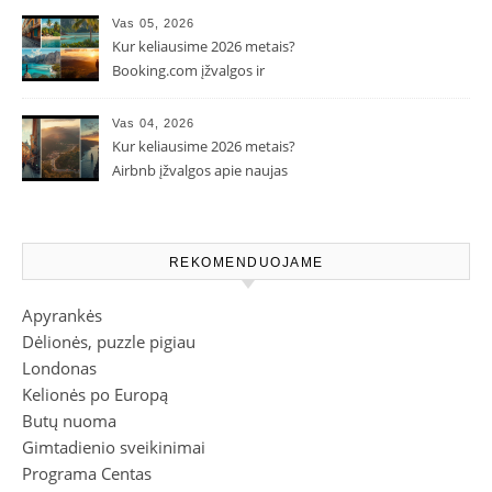
Vas 05, 2026
Kur keliausime 2026 metais?
Booking.com įžvalgos ir
populiarėjančios kryptys
Vas 04, 2026
Kur keliausime 2026 metais?
Airbnb įžvalgos apie naujas
kelionių tendencijas
REKOMENDUOJAME
Apyrankės
Dėlionės, puzzle pigiau
Londonas
Kelionės po Europą
Butų nuoma
Gimtadienio sveikinimai
Programa Centas