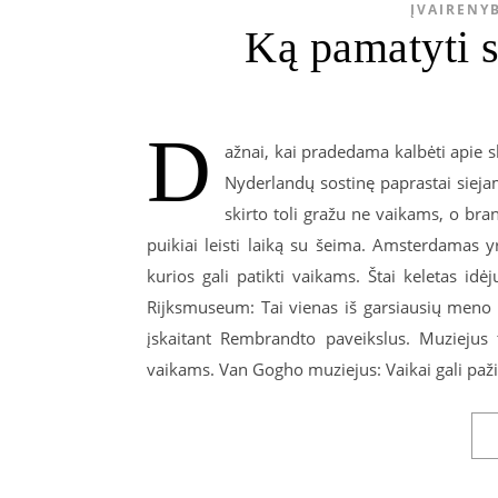
ĮVAIRENY
Ką pamatyti 
D
ažnai, kai pradedama kalbėti apie 
Nyderlandų sostinę paprastai sieja
skirto toli gražu ne vaikams, o bran
puikiai leisti laiką su šeima. Amsterdamas y
kurios gali patikti vaikams. Štai keletas id
Rijksmuseum: Tai vienas iš garsiausių meno
įskaitant Rembrandto paveikslus. Muziejus t
vaikams. Van Gogho muziejus: Vaikai gali paž