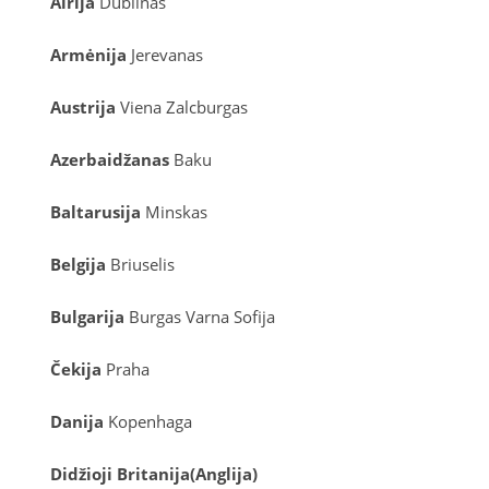
Airija
Dublinas
Armėnija
Jerevanas
Austrija
Viena
Zalcburgas
Azerbaidžanas
Baku
Baltarusija
Minskas
Belgija
Briuselis
Bulgarija
Burgas
Varna
Sofija
Čekija
Praha
Danija
Kopenhaga
D
idžioji Britanija
(
Anglija
)