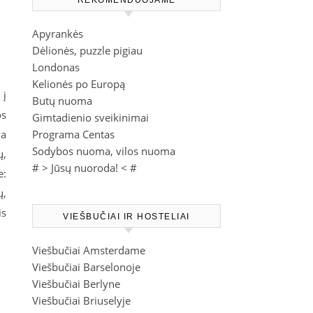
REKOMENDUOJAME
Apyrankės
Dėlionės, puzzle pigiau
Londonas
Kelionės po Europą
 į
Butų nuoma
os
Gimtadienio sveikinimai
Programa Centas
ma
Sodybos nuoma, vilos nuoma
ų,
# >
Jūsų nuoroda!
< #
e:
ų,
is
VIEŠBUČIAI IR HOSTELIAI
Viešbučiai Amsterdame
Viešbučiai Barselonoje
Viešbučiai Berlyne
Viešbučiai Briuselyje