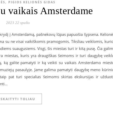
,
BĖS
PIGIOS KELIONĖS GIDAS
su vaikais Amsterdame
2023 22 spalio
skrydį į Amsterdamą, pašnekovų lūpas papuošia šypsena. Kelionė
ma su ne visai vaikiškomis pramogomis. Tiksliau veiklomis, kuri
diems suaugusiems. Visgi, šis miestas turi ir kitą pusę. Čia gali
ra miestas, kuris yra draugiškas šeimoms ir turi daugybę veikl
ėjų, ką galite pamatyti ir ką veikti su vaikais Amsterdamo miest
 muziejų pasaulyje. Jame galima pamatyti daugybę meno kūrini
aip pat turi specialias šeimoms skirtas ekskursijas ir užduot
inti…
SKAITYTI TOLIAU