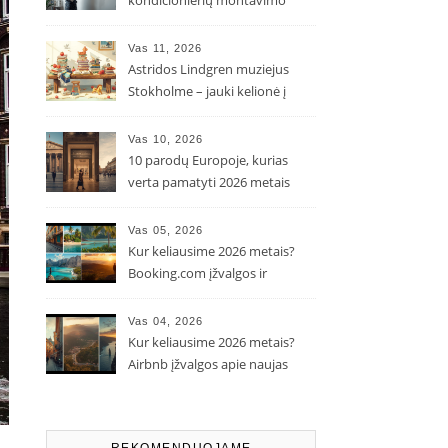
kondicionierių montavimo
kaina ir kodėl ji gali skirtis?
Vas 11, 2026
Astridos Lindgren muziejus
Stokholme – jauki kelionė į
Pepės ir Karlsono pasaulį
Vas 10, 2026
10 parodų Europoje, kurias
verta pamatyti 2026 metais
Vas 05, 2026
Kur keliausime 2026 metais?
Booking.com įžvalgos ir
populiarėjančios kryptys
Vas 04, 2026
Kur keliausime 2026 metais?
Airbnb įžvalgos apie naujas
kelionių tendencijas