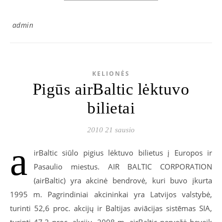
admin
KELIONĖS
Pigūs airBaltic lėktuvo
bilietai
2010 21 sausio
a
irBaltic siūlo pigius lėktuvo bilietus į Europos ir
Pasaulio miestus. AIR BALTIC CORPORATION
(airBaltic) yra akcinė bendrovė, kuri buvo įkurta
1995 m. Pagrindiniai akcininkai yra Latvijos valstybė,
turinti 52,6 proc. akcijų ir Baltijas aviācijas sistēmas SIA,