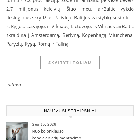
turinti 47,2 proc. akcijų. 2008 m. airBaltic pervežė beveik
2.7 milijonus keleivių. Šiuo metu airBaltic vykdo
tiesioginius skrydžius iš dviejų Baltijos valstybių sostinių –
iš Rygos, Latvijoje, ir Vilniaus, Lietuvoje. Iš Vilniaus airBaltic
skraidina į Amsterdamą, Berlyną, Kopenhagą Miuncheną,
Paryžių, Rygą, Romą ir Taliną.
SKAITYTI TOLIAU
admin
NAUJAUSI STRAIPSNIAI
Geg 15, 2026
Nuo ko priklauso
kondicionierių montavimo