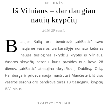
KELIONĖS
Iš Vilniaus – dar daugiau
naujų krypčių
2010 29 sausio
B
altijos šalių oro bendrovė „airBaltic“ savo
naujame vasaros tvarkaraštyje numato keturias
naujas tiesiogines skrydžių kryptis iš Vilniaus.
Vasaros skrydžių sezonu, kuris prasidės nuo kovo 28
dienos, „airBaltic“ atnaujina skrydžius į Dubliną, Oslą,
Hamburgą ir prideda naują maršrutą į Mančesterį. Iš viso
vasaros sezonu oro bendrovė turės 13 tiesioginių krypčių
iš Vilniaus.
SKAITYTI TOLIAU