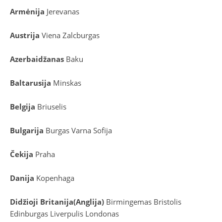
Armėnija
Jerevanas
Austrija
Viena
Zalcburgas
Azerbaidžanas
Baku
Baltarusija
Minskas
Belgija
Briuselis
Bulgarija
Burgas
Varna
Sofija
Čekija
Praha
Danija
Kopenhaga
D
idžioji Britanija
(
Anglija
)
Birmingemas
Bristolis
Edinburgas
Liverpulis
Londonas