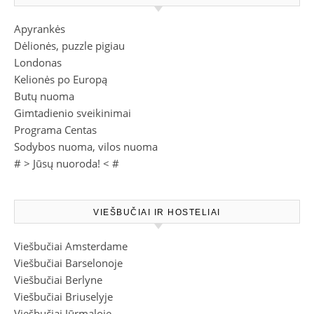
Apyrankės
Dėlionės, puzzle pigiau
Londonas
Kelionės po Europą
Butų nuoma
Gimtadienio sveikinimai
Programa Centas
Sodybos nuoma, vilos nuoma
# >
Jūsų nuoroda!
< #
VIEŠBUČIAI IR HOSTELIAI
Viešbučiai Amsterdame
Viešbučiai Barselonoje
Viešbučiai Berlyne
Viešbučiai Briuselyje
Viešbučiai Jūrmaloje