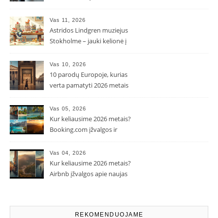
kaina ir kodėl ji gali skirtis?
Vas 11, 2026
Astridos Lindgren muziejus
Stokholme – jauki kelionė į
Pepės ir Karlsono pasaulį
Vas 10, 2026
10 parodų Europoje, kurias
verta pamatyti 2026 metais
Vas 05, 2026
Kur keliausime 2026 metais?
Booking.com įžvalgos ir
populiarėjančios kryptys
Vas 04, 2026
Kur keliausime 2026 metais?
Airbnb įžvalgos apie naujas
kelionių tendencijas
REKOMENDUOJAME