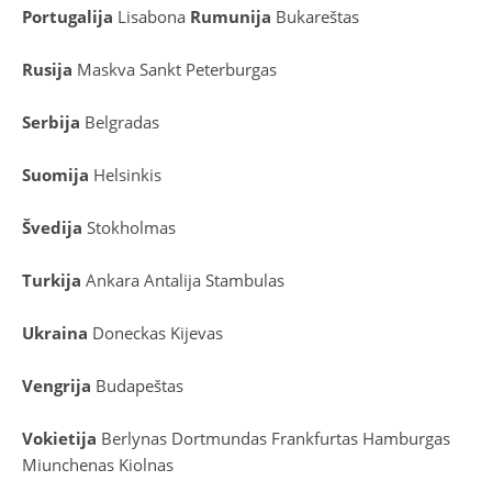
Portugalija
Lisabona
Rumunija
Bukareštas
Rusija
Maskva
Sankt Peterburgas
Serbija
Belgradas
Suomija
Helsinkis
Švedija
Stokholmas
Turkija
Ankara
Antalija
Stambulas
Ukraina
Doneckas
Kijevas
Vengrija
Budapeštas
Vokietija
Berlynas
Dortmundas
Frankfurtas
Hamburgas
Miunchenas
Kiolnas