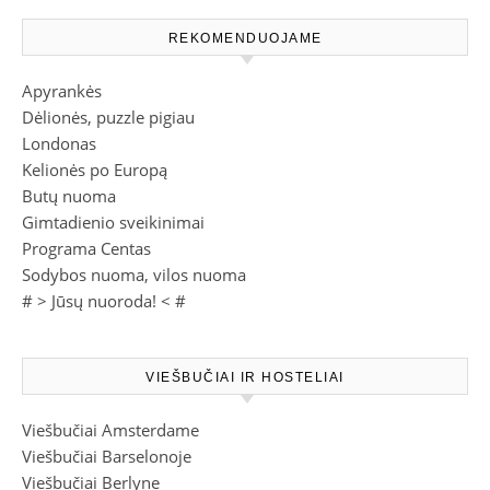
REKOMENDUOJAME
Apyrankės
Dėlionės, puzzle pigiau
Londonas
Kelionės po Europą
Butų nuoma
Gimtadienio sveikinimai
Programa Centas
Sodybos nuoma, vilos nuoma
# >
Jūsų nuoroda!
< #
VIEŠBUČIAI IR HOSTELIAI
Viešbučiai Amsterdame
Viešbučiai Barselonoje
Viešbučiai Berlyne