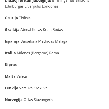
D
idžioji Britanija
(
Anglija
)
Birmingemas
Bristolis
Edinburgas
Liverpulis
Londonas
Gruzija
Tbilisis
Graikija
Atėnai
Kosas
Kreta
Rodas
Ispanija
Barselona
Madridas
Malaga
Italija
Milanas (Bergamo)
Roma
Kipras
Malta
Valeta
Lenkija
Varšuva
Krokuva
Norvegija
Oslas
Stavangeris