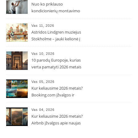
Nuo ko priklauso
kondicionierių montavimo
kaina ir kodėl ji gali skirtis?
Vas 11, 2026
Astridos Lindgren muziejus
Stokholme – jauki kelionė į
Pepės ir Karlsono pasaulį
Vas 10, 2026
10 parodų Europoje, kurias
verta pamatyti 2026 metais
Vas 05, 2026
Kur keliausime 2026 metais?
Booking.com įžvalgos ir
populiarėjančios kryptys
Vas 04, 2026
Kur keliausime 2026 metais?
Airbnb įžvalgos apie naujas
kelionių tendencijas