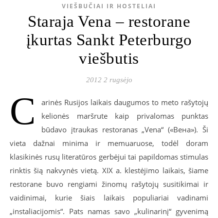
VIEŠBUČIAI IR HOSTELIAI
Staraja Vena – restorane
įkurtas Sankt Peterburgo
viešbutis
2012 2 rugsėjo
C
arinės Rusijos laikais daugumos to meto rašytojų
kelionės maršrute kaip privalomas punktas
būdavo įtraukas restoranas „Vena“ («Вена»). Ši
vieta dažnai minima ir memuaruose, todėl doram
klasikinės rusų literatūros gerbėjui tai papildomas stimulas
rinktis šią nakvynės vietą. XIX a. klestėjimo laikais, šiame
restorane buvo rengiami žinomų rašytojų susitikimai ir
vaidinimai, kurie šiais laikais populiariai vadinami
„instaliacijomis“. Pats namas savo „kulinarinį“ gyvenimą