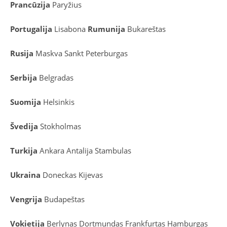
Prancūzija
Paryžius
Portugalija
Lisabona
Rumunija
Bukareštas
Rusija
Maskva
Sankt Peterburgas
Serbija
Belgradas
Suomija
Helsinkis
Švedija
Stokholmas
Turkija
Ankara
Antalija
Stambulas
Ukraina
Doneckas
Kijevas
Vengrija
Budapeštas
Vokietija
Berlynas
Dortmundas
Frankfurtas
Hamburgas