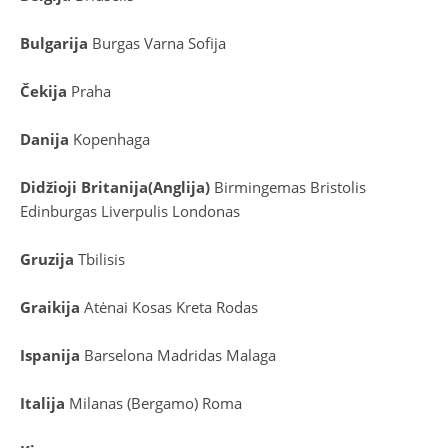
Bulgarija
Burgas
Varna
Sofija
Čekija
Praha
Danija
Kopenhaga
D
idžioji Britanija
(
Anglija
)
Birmingemas
Bristolis
Edinburgas
Liverpulis
Londonas
Gruzija
Tbilisis
Graikija
Atėnai
Kosas
Kreta
Rodas
Ispanija
Barselona
Madridas
Malaga
Italija
Milanas (Bergamo)
Roma