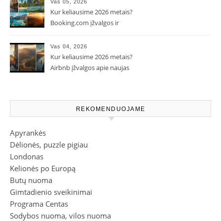
Vas 05, 2026
Kur keliausime 2026 metais?
Booking.com įžvalgos ir
populiarėjančios kryptys
Vas 04, 2026
Kur keliausime 2026 metais?
Airbnb įžvalgos apie naujas
kelionių tendencijas
REKOMENDUOJAME
Apyrankės
Dėlionės, puzzle pigiau
Londonas
Kelionės po Europą
Butų nuoma
Gimtadienio sveikinimai
Programa Centas
Sodybos nuoma, vilos nuoma