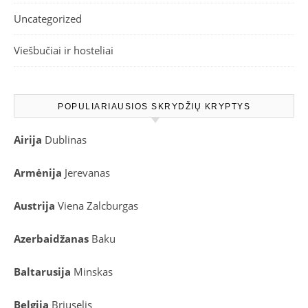
Uncategorized
Viešbučiai ir hosteliai
POPULIARIAUSIOS SKRYDŽIŲ KRYPTYS
Airija
Dublinas
Armėnija
Jerevanas
Austrija
Viena
Zalcburgas
Azerbaidžanas
Baku
Baltarusija
Minskas
Belgija
Briuselis