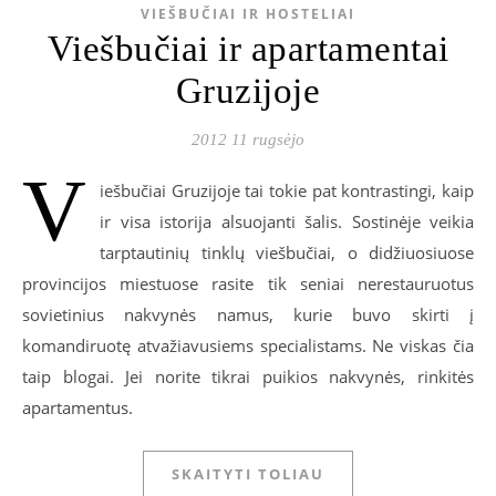
VIEŠBUČIAI IR HOSTELIAI
Viešbučiai ir apartamentai
Gruzijoje
2012 11 rugsėjo
V
iešbučiai Gruzijoje tai tokie pat kontrastingi, kaip
ir visa istorija alsuojanti šalis. Sostinėje veikia
tarptautinių tinklų viešbučiai, o didžiuosiuose
provincijos miestuose rasite tik seniai nerestauruotus
sovietinius nakvynės namus, kurie buvo skirti į
komandiruotę atvažiavusiems specialistams. Ne viskas čia
taip blogai. Jei norite tikrai puikios nakvynės, rinkitės
apartamentus.
SKAITYTI TOLIAU