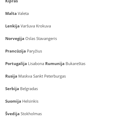
Kipras
Malta
Valeta
Lenkija
Varšuva
Krokuva
Norvegija
Oslas
Stavangeris
Prancūzija
Paryžius
Portugalija
Lisabona
Rumunija
Bukareštas
Rusija
Maskva
Sankt Peterburgas
Serbija
Belgradas
Suomija
Helsinkis
Švedija
Stokholmas