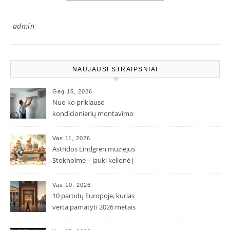
admin
NAUJAUSI STRAIPSNIAI
Geg 15, 2026
Nuo ko priklauso
kondicionierių montavimo
kaina ir kodėl ji gali skirtis?
Vas 11, 2026
Astridos Lindgren muziejus
Stokholme – jauki kelionė į
Pepės ir Karlsono pasaulį
Vas 10, 2026
10 parodų Europoje, kurias
verta pamatyti 2026 metais