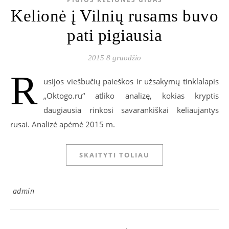
Kelionė į Vilnių rusams buvo
pati pigiausia
2015 8 gruodžio
R
usijos viešbučių paieškos ir užsakymų tinklalapis
„Oktogo.ru“ atliko analizę, kokias kryptis
daugiausia rinkosi savarankiškai keliaujantys
rusai. Analizė apėmė 2015 m.
SKAITYTI TOLIAU
admin