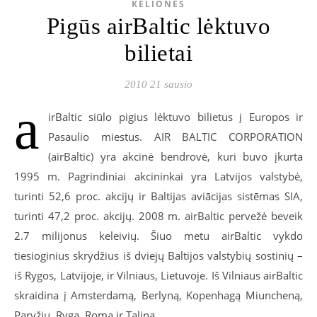
KELIONĖS
Pigūs airBaltic lėktuvo
bilietai
2010 21 sausio
a
irBaltic siūlo pigius lėktuvo bilietus į Europos ir
Pasaulio miestus. AIR BALTIC CORPORATION
(airBaltic) yra akcinė bendrovė, kuri buvo įkurta
1995 m. Pagrindiniai akcininkai yra Latvijos valstybė,
turinti 52,6 proc. akcijų ir Baltijas aviācijas sistēmas SIA,
turinti 47,2 proc. akcijų. 2008 m. airBaltic pervežė beveik
2.7 milijonus keleivių. Šiuo metu airBaltic vykdo
tiesioginius skrydžius iš dviejų Baltijos valstybių sostinių –
iš Rygos, Latvijoje, ir Vilniaus, Lietuvoje. Iš Vilniaus airBaltic
skraidina į Amsterdamą, Berlyną, Kopenhagą Miuncheną,
Paryžių, Rygą, Romą ir Taliną.