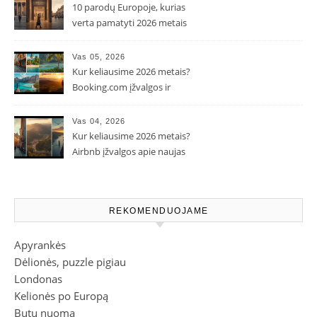
10 parodų Europoje, kurias
verta pamatyti 2026 metais
Vas 05, 2026
Kur keliausime 2026 metais?
Booking.com įžvalgos ir
populiarėjančios kryptys
Vas 04, 2026
Kur keliausime 2026 metais?
Airbnb įžvalgos apie naujas
kelionių tendencijas
REKOMENDUOJAME
Apyrankės
Dėlionės, puzzle pigiau
Londonas
Kelionės po Europą
Butų nuoma