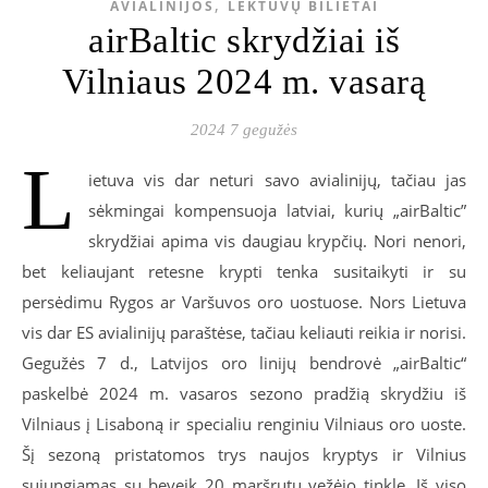
,
AVIALINIJOS
LĖKTUVŲ BILIETAI
airBaltic skrydžiai iš
Vilniaus 2024 m. vasarą
2024 7 gegužės
L
ietuva vis dar neturi savo avialinijų, tačiau jas
sėkmingai kompensuoja latviai, kurių „airBaltic”
skrydžiai apima vis daugiau krypčių. Nori nenori,
bet keliaujant retesne krypti tenka susitaikyti ir su
persėdimu Rygos ar Varšuvos oro uostuose. Nors Lietuva
vis dar ES avialinijų paraštėse, tačiau keliauti reikia ir norisi.
Gegužės 7 d., Latvijos oro linijų bendrovė „airBaltic“
paskelbė 2024 m. vasaros sezono pradžią skrydžiu iš
Vilniaus į Lisaboną ir specialiu renginiu Vilniaus oro uoste.
Šį sezoną pristatomos trys naujos kryptys ir Vilnius
sujungiamas su beveik 20 maršrutų vežėjo tinkle. Iš viso