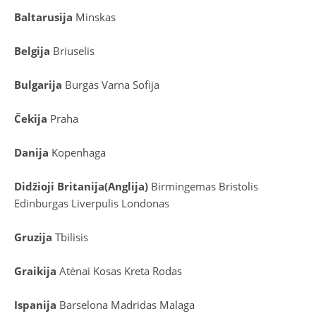
Baltarusija
Minskas
Belgija
Briuselis
Bulgarija
Burgas
Varna
Sofija
Čekija
Praha
Danija
Kopenhaga
D
idžioji Britanija
(
Anglija
)
Birmingemas
Bristolis
Edinburgas
Liverpulis
Londonas
Gruzija
Tbilisis
Graikija
Atėnai
Kosas
Kreta
Rodas
Ispanija
Barselona
Madridas
Malaga