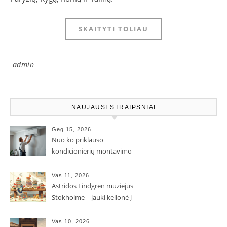
SKAITYTI TOLIAU
admin
NAUJAUSI STRAIPSNIAI
Geg 15, 2026
Nuo ko priklauso
kondicionierių montavimo
kaina ir kodėl ji gali skirtis?
Vas 11, 2026
Astridos Lindgren muziejus
Stokholme – jauki kelionė į
Pepės ir Karlsono pasaulį
Vas 10, 2026