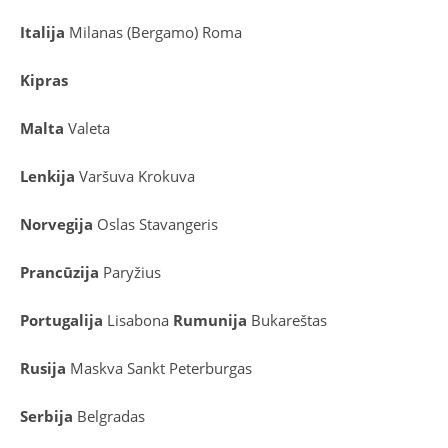
Italija
Milanas (Bergamo)
Roma
Kipras
Malta
Valeta
Lenkija
Varšuva
Krokuva
Norvegija
Oslas
Stavangeris
Prancūzija
Paryžius
Portugalija
Lisabona
Rumunija
Bukareštas
Rusija
Maskva
Sankt Peterburgas
Serbija
Belgradas