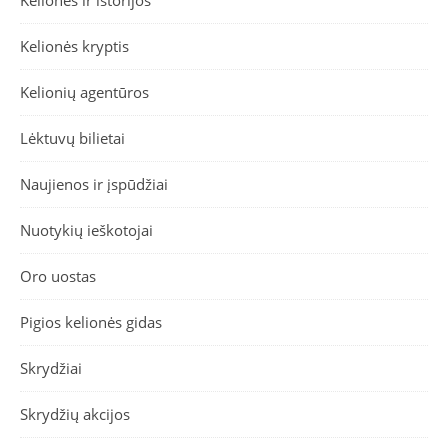
Kelionės ir istorijos
Kelionės kryptis
Kelionių agentūros
Lėktuvų bilietai
Naujienos ir įspūdžiai
Nuotykių ieškotojai
Oro uostas
Pigios kelionės gidas
Skrydžiai
Skrydžių akcijos