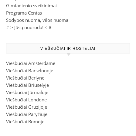
Gimtadienio sveikinimai
Programa Centas
Sodybos nuoma, vilos nuoma
# >
Jūsų nuoroda!
< #
VIEŠBUČIAI IR HOSTELIAI
Viešbučiai Amsterdame
Viešbučiai Barselonoje
Viešbučiai Berlyne
Viešbučiai Briuselyje
Viešbučiai Jūrmaloje
Viešbučiai Londone
Viešbučiai Gruzijoje
Viešbučiai Paryžiuje
Viešbučiai Romoje