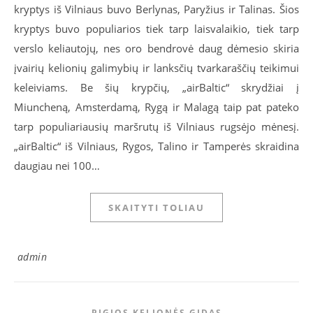
kryptys iš Vilniaus buvo Berlynas, Paryžius ir Talinas. Šios
kryptys buvo populiarios tiek tarp laisvalaikio, tiek tarp
verslo keliautojų, nes oro bendrovė daug dėmesio skiria
įvairių kelionių galimybių ir lanksčių tvarkaraščių teikimui
keleiviams. Be šių krypčių, „airBaltic“ skrydžiai į
Miuncheną, Amsterdamą, Rygą ir Malagą taip pat pateko
tarp populiariausių maršrutų iš Vilniaus rugsėjo mėnesį.
„airBaltic“ iš Vilniaus, Rygos, Talino ir Tamperės skraidina
daugiau nei 100…
SKAITYTI TOLIAU
admin
PIGIOS KELIONĖS GIDAS