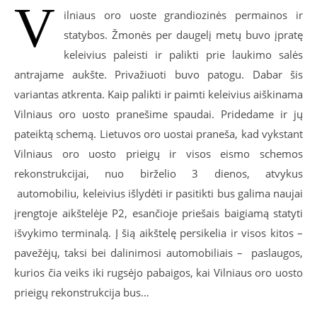
V
ilniaus oro uoste grandiozinės permainos ir
statybos. Žmonės per daugelį metų buvo įpratę
keleivius paleisti ir palikti prie laukimo salės
antrajame aukšte. Privažiuoti buvo patogu. Dabar šis
variantas atkrenta. Kaip palikti ir paimti keleivius aiškinama
Vilniaus oro uosto pranešime spaudai. Pridedame ir jų
pateiktą schemą. Lietuvos oro uostai praneša, kad vykstant
Vilniaus oro uosto prieigų ir visos eismo schemos
rekonstrukcijai, nuo birželio 3 dienos, atvykus
automobiliu, keleivius išlydėti ir pasitikti bus galima naujai
įrengtoje aikštelėje P2, esančioje priešais baigiamą statyti
išvykimo terminalą. Į šią aikštelę persikelia ir visos kitos –
pavežėjų, taksi bei dalinimosi automobiliais – paslaugos,
kurios čia veiks iki rugsėjo pabaigos, kai Vilniaus oro uosto
prieigų rekonstrukcija bus…