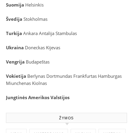
Suomija
Helsinkis
Švedija
Stokholmas
Turkija
Ankara
Antalija
Stambulas
Ukraina
Doneckas
Kijevas
Vengrija
Budapeštas
Vokietija
Berlynas
Dortmundas
Frankfurtas
Hamburgas
Miunchenas
Kiolnas
Jungtinės Amerikos Valstijos
ŽYMOS