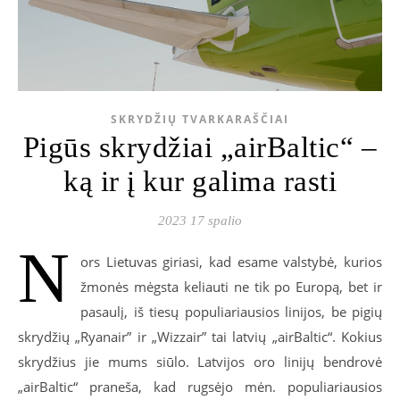
SKRYDŽIŲ TVARKARAŠČIAI
Pigūs skrydžiai „airBaltic“ –
ką ir į kur galima rasti
2023 17 spalio
N
ors Lietuvas giriasi, kad esame valstybė, kurios
žmonės mėgsta keliauti ne tik po Europą, bet ir
pasaulį, iš tiesų populiariausios linijos, be pigių
skrydžių „Ryanair” ir „Wizzair” tai latvių „airBaltic“. Kokius
skrydžius jie mums siūlo. Latvijos oro linijų bendrovė
„airBaltic“ praneša, kad rugsėjo mėn. populiariausios