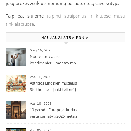
jūsų prekės ženklo žinomumą bei autoritetą savo srityje.
Taip pat siūlome
talpinti straipsnius ir kituose mūsų
tinklalapiuose
.
NAUJAUSI STRAIPSNIAI
Geg 15, 2026
Nuo ko priklauso
kondicionierių montavimo
kaina ir kodėl ji gali skirtis?
Vas 11, 2026
Astridos Lindgren muziejus
Stokholme – jauki kelionė į
Pepės ir Karlsono pasaulį
Vas 10, 2026
10 parodų Europoje, kurias
verta pamatyti 2026 metais
Vas 05, 2026