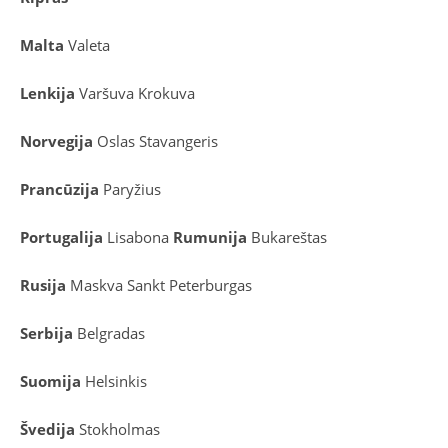
Malta
Valeta
Lenkija
Varšuva
Krokuva
Norvegija
Oslas
Stavangeris
Prancūzija
Paryžius
Portugalija
Lisabona
Rumunija
Bukareštas
Rusija
Maskva
Sankt Peterburgas
Serbija
Belgradas
Suomija
Helsinkis
Švedija
Stokholmas