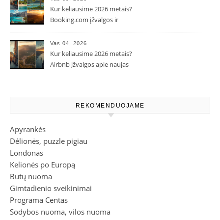
Kur keliausime 2026 metais?
Booking.com įžvalgos ir
populiarėjančios kryptys
Vas 04, 2026
Kur keliausime 2026 metais?
Airbnb įžvalgos apie naujas
kelionių tendencijas
REKOMENDUOJAME
Apyrankės
Dėlionės, puzzle pigiau
Londonas
Kelionės po Europą
Butų nuoma
Gimtadienio sveikinimai
Programa Centas
Sodybos nuoma, vilos nuoma