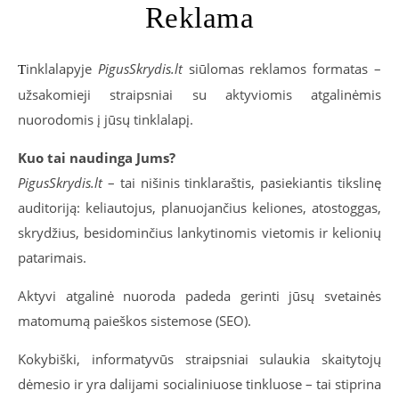
Reklama
inklalapyje
PigusSkrydis.lt
siūlomas reklamos formatas –
T
užsakomieji straipsniai su aktyviomis atgalinėmis
nuorodomis į jūsų tinklalapį.
Kuo tai naudinga Jums?
PigusSkrydis.lt
– tai nišinis tinklaraštis, pasiekiantis tikslinę
auditoriją: keliautojus, planuojančius keliones, atostoggas,
skrydžius, besidominčius lankytinomis vietomis ir kelionių
patarimais.
Aktyvi atgalinė nuoroda padeda gerinti jūsų svetainės
matomumą paieškos sistemose (SEO).
Kokybiški, informatyvūs straipsniai sulaukia skaitytojų
dėmesio ir yra dalijami socialiniuose tinkluose – tai stiprina