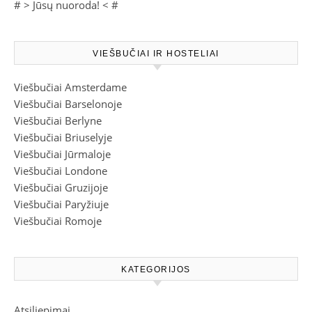
# >
Jūsų nuoroda!
< #
VIEŠBUČIAI IR HOSTELIAI
Viešbučiai Amsterdame
Viešbučiai Barselonoje
Viešbučiai Berlyne
Viešbučiai Briuselyje
Viešbučiai Jūrmaloje
Viešbučiai Londone
Viešbučiai Gruzijoje
Viešbučiai Paryžiuje
Viešbučiai Romoje
KATEGORIJOS
Atsiliepimai