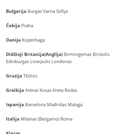
Bulgarija
Burgas
Varna
Sofija
Čekija
Praha
Danija
Kopenhaga
D
idžioji Britanija
(
Anglija
)
Birmingemas
Bristolis
Edinburgas
Liverpulis
Londonas
Gruzija
Tbilisis
Graikija
Atėnai
Kosas
Kreta
Rodas
Ispanija
Barselona
Madridas
Malaga
Italija
Milanas (Bergamo)
Roma
Kipras