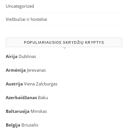
Uncategorized
Viešbučiai ir hosteliai
POPULIARIAUSIOS SKRYDŽIŲ KRYPTYS
Airija
Dublinas
Armėnija
Jerevanas
Austrija
Viena
Zalcburgas
Azerbaidžanas
Baku
Baltarusija
Minskas
Belgija
Briuselis