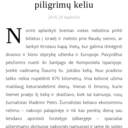
piligrimų keliu
2016 20 lapkričio
N
orint aplankyti šventas vietas nebūtina pirkti
bilietus į Izraelį ir melstis prie Raudų sienos, ar
lankyti Kristaus kapą. Vietų, kur galima išmėginti
dvasios ir kūno stiprybę užtenka ir Europoje. Pavyzdžiui
pėsčiomis nueiti iki Santjago de Kompostela Ispanijoje.
Įveikti vadinamą Šiaurinį šv. Jokūbo kelią. Nuo pradinio
taško reikia nupėdinti 870 kilometrų. Visa kelionė užima
maždaug keturiasdešimt dienų. Vienas iš žmonių, kurie
šiemet praėjo šį kelią ir skaičiavo, kiek tai kainuoja, rusų
žurnalistas Vladimir Petin. Žurnalistas keliavo ekonominiu
režimu – nakvojo palapinėje ir tik kas penktą dieną sau
leisdavo apsistoti hostelyje (albergėje – spacialiai
piligrimams skirtuose nakvynės namuose) ir jame iki soties