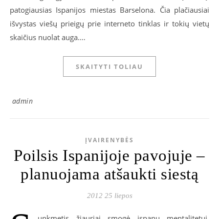
patogiausias Ispanijos miestas Barselona. Čia plačiausiai
išvystas viešų prieigų prie interneto tinklas ir tokių vietų
skaičius nuolat auga.…
SKAITYTI TOLIAU
admin
ĮVAIRENYBĖS
Poilsis Ispanijoje pavojuje –
planuojama atšaukti siestą
2012 25 liepos
unkmetis žiauriai smogė ispanų mentalitetui.