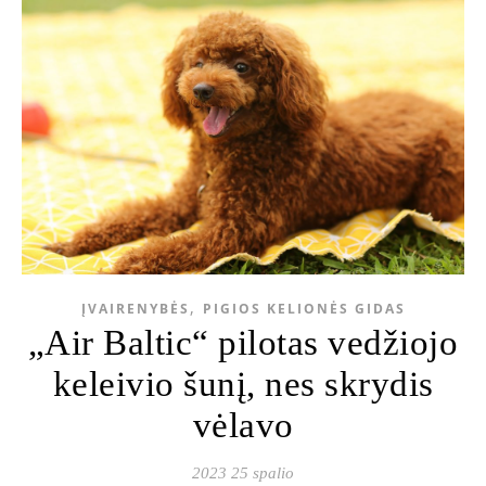
,
ĮVAIRENYBĖS
PIGIOS KELIONĖS GIDAS
„Air Baltic“ pilotas vedžiojo
keleivio šunį, nes skrydis
vėlavo
2023 25 spalio