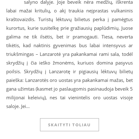
salyno dalyje. Joje beveik nėra medžių, iškrenta
labai mažai kritulių, o akį traukia neįprastas vulkaninis
kraštovaizdis. Turistų lėktuvų bilietus perka į pamėgtus
kurortus, kurie susitelkę prie gražiausių paplūdimių. Juose
galima ne tik ilsėtis, bet ir pramogauti. Tiesa, neverta
tikėtis, kad naktinis gyvenimas bus labai intensyvus ar
triukšmingas – Lanzarotė yra pakankamai rami sala, todėl
skrydžių į čia ieško žmonėms, kuriuos domina pasyvus
poilsis. Skrydžių į Lanzarotę ir pigiausių lėktuvų bilietų
paieška: Lanzarotės oro uostas yra pakankamai mažas, bet
gana užimtas (kasmet jo paslaugomis pasinaudoja beveik 5
milijonai keleivių), nes tai vienintelis oro uostas visoje
saloje. Jei…
SKAITYTI TOLIAU