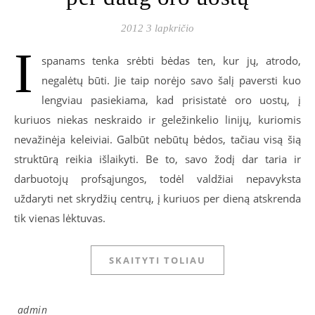
2012 3 lapkričio
I
spanams tenka srėbti bėdas ten, kur jų, atrodo,
negalėtų būti. Jie taip norėjo savo šalį paversti kuo
lengviau pasiekiama, kad prisistatė oro uostų, į
kuriuos niekas neskraido ir geležinkelio linijų, kuriomis
nevažinėja keleiviai. Galbūt nebūtų bėdos, tačiau visą šią
struktūrą reikia išlaikyti. Be to, savo žodį dar taria ir
darbuotojų profsąjungos, todėl valdžiai nepavyksta
uždaryti net skrydžių centrų, į kuriuos per dieną atskrenda
tik vienas lėktuvas.
SKAITYTI TOLIAU
admin