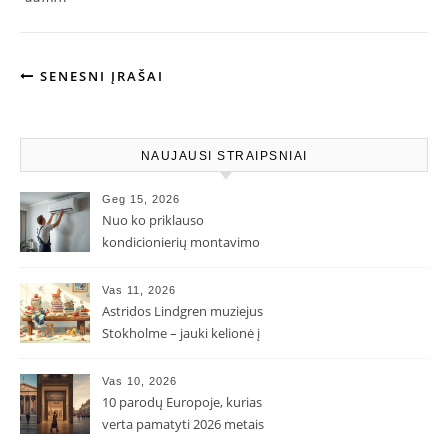
SENESNI ĮRAŠAI
NAUJAUSI STRAIPSNIAI
Geg 15, 2026
Nuo ko priklauso
kondicionierių montavimo
kaina ir kodėl ji gali skirtis?
Vas 11, 2026
Astridos Lindgren muziejus
Stokholme – jauki kelionė į
Pepės ir Karlsono pasaulį
Vas 10, 2026
10 parodų Europoje, kurias
verta pamatyti 2026 metais