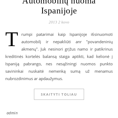
Automobilių nuoma
Ispanijoje
2013 2 kovo
T
rumpi patarimai kaip Ispanijoje i6sinuomoti
automobilį ir nepakliūti anr "povandeninių
akmenų". Juk nesinori grįžus namo ir patikrinus
kreditinės kortelės balansą staiga aptikti, kad kelionė į
Ispaniją pabrango, nes nesąžiningi nuomos punkto
savininkai nuskaitė nemenką sumą už menamus
nubrozdinimus ar apdaužymus.
SKAITYTI TOLIAU
admin