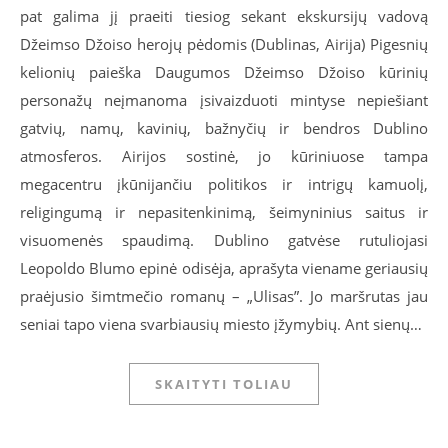
pat galima jį praeiti tiesiog sekant ekskursijų vadovą
Džeimso Džoiso herojų pėdomis (Dublinas, Airija) Pigesnių
kelionių paieška Daugumos Džeimso Džoiso kūrinių
personažų neįmanoma įsivaizduoti mintyse nepiešiant
gatvių, namų, kavinių, bažnyčių ir bendros Dublino
atmosferos. Airijos sostinė, jo kūriniuose tampa
megacentru įkūnijančiu politikos ir intrigų kamuolį,
religingumą ir nepasitenkinimą, šeimyninius saitus ir
visuomenės spaudimą. Dublino gatvėse rutuliojasi
Leopoldo Blumo epinė odisėja, aprašyta viename geriausių
praėjusio šimtmečio romanų – „Ulisas”. Jo maršrutas jau
seniai tapo viena svarbiausių miesto įžymybių. Ant sienų…
SKAITYTI TOLIAU