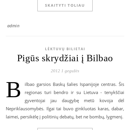
SKAITYTI TOLIAU
admin
LĖKTUVŲ BILIETAI
Pigūs skrydžiai į Bilbao
2012 1 gegužės
B
ilbao garsios Baskų šalies Ispanijoje centras. Šis
regionas turi bendro ir su Lietuva - tenykščiai
gyventojai jau daugybę metū kovoja dėl
Nepriklausomybės. Ilgai tai buvo ginkluotas karas, dabar,
laimei, persikėlę į politinių debatų, bet ne bombų, lygmenį.