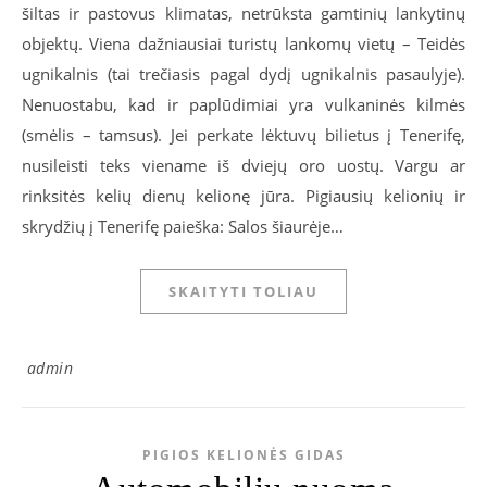
šiltas ir pastovus klimatas, netrūksta gamtinių lankytinų
objektų. Viena dažniausiai turistų lankomų vietų – Teidės
ugnikalnis (tai trečiasis pagal dydį ugnikalnis pasaulyje).
Nenuostabu, kad ir paplūdimiai yra vulkaninės kilmės
(smėlis – tamsus). Jei perkate lėktuvų bilietus į Tenerifę,
nusileisti teks viename iš dviejų oro uostų. Vargu ar
rinksitės kelių dienų kelionę jūra. Pigiausių kelionių ir
skrydžių į Tenerifę paieška: Salos šiaurėje…
SKAITYTI TOLIAU
admin
PIGIOS KELIONĖS GIDAS