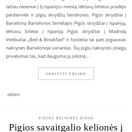
tačiau neseniai į šį Ispanijos miestą lėktuvų bilietus pradėjo
pardavinėti ir pigių skrydžių bendrovės. Pigūs skrydžiai į
Barseloną Barselonos žemėlapis Pigūs skrydžiai į Ispaniją,
lėktuvų bilietai į Ispaniją Pigūs skrydžiai į Madridą
Viešbučiai „Bed & Breakfast“ ir hosteliai tai pats pigiausias
nakvynės Barselonoje variantas. Šių pigių nakvynės įstaigų
privalumas tas, kad dauguma jų įsikūrę…
SKAITYTI TOLIAU
admin
PIGIOS KELIONĖS GIDAS
Pigios savaitgalio kelionės į