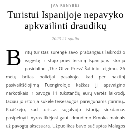
ĮVAIRENYBĖS
Turistui Ispanijoje nepavyko
apkvailinti draudikų
2023 21 spalio
B
ritų turistas surengė savo prabangaus laikrodžio
vagystę ir stojo prieš teismą Ispanijoje. Istorija
pasidalino „The Olive Press“.Šaltinio teigimu, 26
metų britas policijai pasakojo, kad per naktinį
pasivaikščiojimą Fuengiroloje kažkas jį apsvaigino
narkotikais ir pavogė 11 tūkstančių eurų vertės laikrodį,
tačiau jo istorija sukėlė teisėsaugos pareigūnams įtarimų,.
Paaiškėjo, kad turistas sugalvojo istoriją siekdamas
pasipelnyti. Vyras tikėjosi gauti draudimo išmoką mainais
už pavogtą aksesuarą. Užpuolikas buvo sučiuptas Malagos