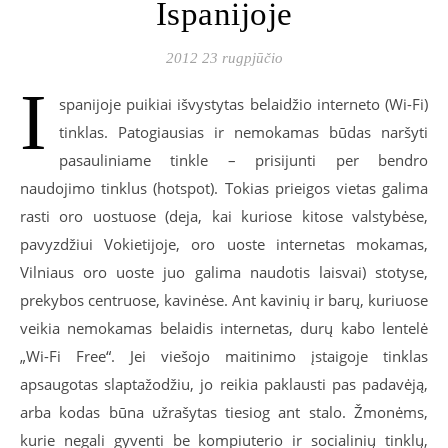
Ispanijoje
2012 23 rugpjūčio
I
spanijoje puikiai išvystytas belaidžio interneto (Wi-Fi)
tinklas. Patogiausias ir nemokamas būdas naršyti
pasauliniame tinkle – prisijunti per bendro
naudojimo tinklus (hotspot). Tokias prieigos vietas galima
rasti oro uostuose (deja, kai kuriose kitose valstybėse,
pavyzdžiui Vokietijoje, oro uoste internetas mokamas,
Vilniaus oro uoste juo galima naudotis laisvai) stotyse,
prekybos centruose, kavinėse. Ant kavinių ir barų, kuriuose
veikia nemokamas belaidis internetas, durų kabo lentelė
„Wi-Fi Free“. Jei viešojo maitinimo įstaigoje tinklas
apsaugotas slaptažodžiu, jo reikia paklausti pas padavėją,
arba kodas būna užrašytas tiesiog ant stalo. Žmonėms,
kurie negali gyventi be kompiuterio ir socialinių tinklų,