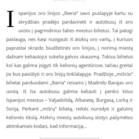
I
spanijos oro linijos „Iberia“ savo puslapyje kartu su
skrydžiais pradėjo pardavinėti ir autobusų iš oro
uosto į pagrindinius šalies miestus bilietus. Tai patogi
paslauga, nes kaip nusigauti iš atokių oro vartų, į kuriuos
paprastai skraido biudžetinės oro linijos, į norimą miestą
dažnam keliautojui sukelia galvos skausmą. Tokius bilietus
kol kas galima įsigyti tik kelionių agentūrose, tačiau greitai
jie bus pasiūlyti ir oro linijų tinklalapyje. Pradžioje „mišrūs“
bilietai parduodami „Iberia“ reisams į Madrido Barajas oro
uostą. Iš čia autobusu galima keliauti į penkis kitus
Ispanijos miestus – Valjadolidą, Albasetę, Burgasą, Lorką ir
Soriją. Perkant „mišrų“ bilietą, reikės nurodyti ir galutinį
kelionės tikslą. Atskirų miestų autobusų stotys pažymėtos
atitinkamais kodais, kad informaciją…