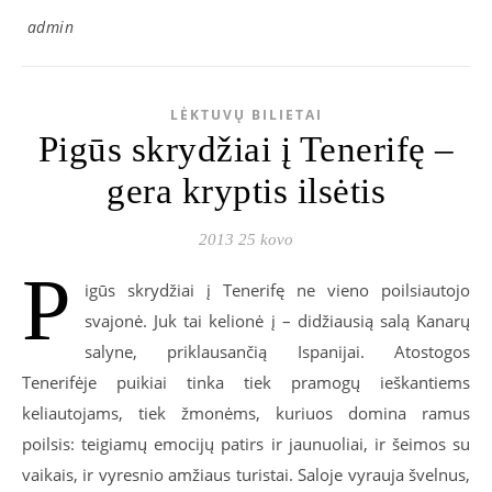
admin
LĖKTUVŲ BILIETAI
Pigūs skrydžiai į Tenerifę –
gera kryptis ilsėtis
2013 25 kovo
P
igūs skrydžiai į Tenerifę ne vieno poilsiautojo
svajonė. Juk tai kelionė į – didžiausią salą Kanarų
salyne, priklausančią Ispanijai. Atostogos
Tenerifėje puikiai tinka tiek pramogų ieškantiems
keliautojams, tiek žmonėms, kuriuos domina ramus
poilsis: teigiamų emocijų patirs ir jaunuoliai, ir šeimos su
vaikais, ir vyresnio amžiaus turistai. Saloje vyrauja švelnus,