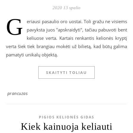
2020 13 spalio
G
eriausi pasaulio oro uostai. Toli gražu ne visiems
pavyksta juos "apskraidyti", tačiau pabuvoti bent
keliuose verta. Kartais renkantis kelionės kryptį
verta šiek tiek brangiau mokėti už bilietą, kad būtų galima
pamatyti unikalų objektą.
SKAITYTI TOLIAU
prancuzas
PIGIOS KELIONĖS GIDAS
Kiek kainuoja keliauti