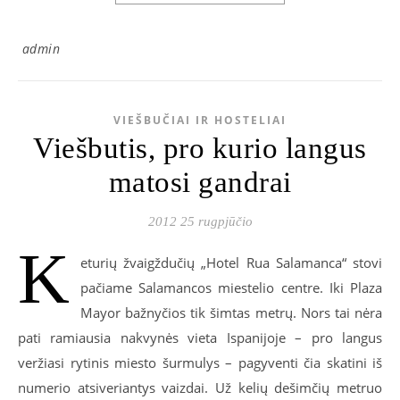
admin
VIEŠBUČIAI IR HOSTELIAI
Viešbutis, pro kurio langus
matosi gandrai
2012 25 rugpjūčio
K
eturių žvaigždučių „Hotel Rua Salamanca“ stovi
pačiame Salamancos miestelio centre. Iki Plaza
Mayor bažnyčios tik šimtas metrų. Nors tai nėra
pati ramiausia nakvynės vieta Ispanijoje – pro langus
veržiasi rytinis miesto šurmulys – pagyventi čia skatini iš
numerio atsiveriantys vaizdai. Už kelių dešimčių metruo