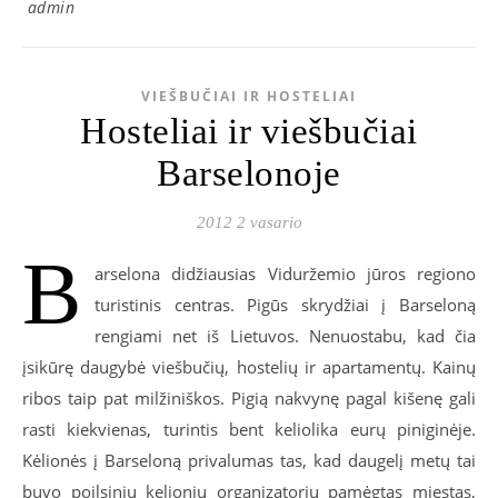
admin
VIEŠBUČIAI IR HOSTELIAI
Hosteliai ir viešbučiai
Barselonoje
2012 2 vasario
B
arselona didžiausias Viduržemio jūros regiono
turistinis centras. Pigūs skrydžiai į Barseloną
rengiami net iš Lietuvos. Nenuostabu, kad čia
įsikūrę daugybė viešbučių, hostelių ir apartamentų. Kainų
ribos taip pat milžiniškos. Pigią nakvynę pagal kišenę gali
rasti kiekvienas, turintis bent keliolika eurų piniginėje.
Kėlionės į Barseloną privalumas tas, kad daugelį metų tai
buvo poilsinių kelionių organizatorių pamėgtas miestas,