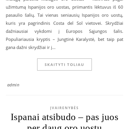
užimtumą Ispanijos oro uostas, priimantis lėktuvus iš 60
pasaulio šalių. Tai vienas seniausių Ispanijos oro uostų,
kuris yra pagrindinis Costa del Sol vietovei. Skrydžiai
dažniausiai vykdomi į Europos Sąjungos šalis.
Populiariausia kryptis – Jungtinė Karalystė, bet taip pat
gana dažni skrydžiai ir į…
SKAITYTI TOLIAU
admin
ĮVAIRENYBĖS
Ispanai atsibudo – pas juos
per daug oro uostų