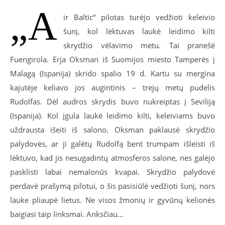
„A
ir Baltic“ pilotas turėjo vedžioti keleivio
šunį, kol lėktuvas laukė leidimo kilti
skrydžio vėlavimo metu. Tai pranešė
Fuengirola. Erja Oksman iš Suomijos miesto Tamperės į
Malagą (Ispanija) skrido spalio 19 d. Kartu su mergina
kajutėje keliavo jos augintinis – trejų metų pudelis
Rudolfas. Dėl audros skrydis buvo nukreiptas į Seviliją
(Ispanija). Kol įgula laukė leidimo kilti, keleiviams buvo
uždrausta išeiti iš salono. Oksman paklausė skrydžio
palydovės, ar ji galėtų Rudolfą bent trumpam išleisti iš
lėktuvo, kad jis nesugadintų atmosferos salone, nes galėjo
pasklisti labai nemalonūs kvapai. Skrydžio palydovė
perdavė prašymą pilotui, o šis pasisiūlė vedžioti šunį, nors
lauke pliaupė lietus. Ne visos žmonių ir gyvūnų kelionės
baigiasi taip linksmai. Anksčiau…