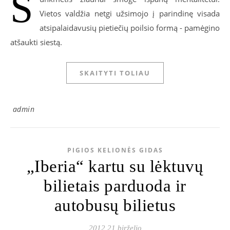
S
Vietos valdžia netgi užsimojo į parindinę visada
atsipalaidavusių pietiečių poilsio formą - pamėgino
atšaukti siestą.
SKAITYTI TOLIAU
admin
PIGIOS KELIONĖS GIDAS
„Iberia“ kartu su lėktuvų
bilietais parduoda ir
autobusų bilietus
2012 21 birželio