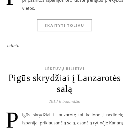
pripažintos Ispanijos oro uoste įrengtos prekybos
vietos.
SKAITYTI TOLIAU
admin
LĖKTUVŲ BILIETAI
Pigūs skrydžiai į Lanzarotės
salą
2013 6 balandžio
P
igūs skrydžiai į Lanzarotę tai kelionė į nedidelę
Ispanijai priklausančią salą, esančią rytinėje Kanarų