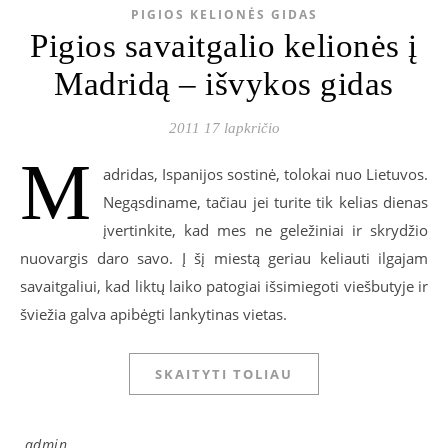
PIGIOS KELIONĖS GIDAS
Pigios savaitgalio kelionės į
Madridą – išvykos gidas
2011 17 lapkričio
M
adridas, Ispanijos sostinė, tolokai nuo Lietuvos.
Negąsdiname, tačiau jei turite tik kelias dienas
įvertinkite, kad mes ne geležiniai ir skrydžio
nuovargis daro savo. Į šį miestą geriau keliauti ilgajam
savaitgaliui, kad liktų laiko patogiai išsimiegoti viešbutyje ir
šviežia galva apibėgti lankytinas vietas.
SKAITYTI TOLIAU
admin