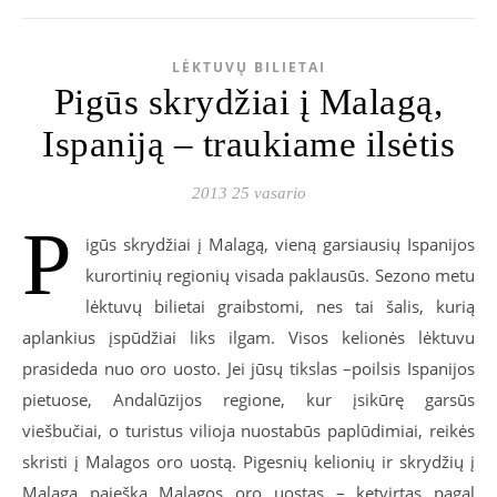
LĖKTUVŲ BILIETAI
Pigūs skrydžiai į Malagą,
Ispaniją – traukiame ilsėtis
2013 25 vasario
P
igūs skrydžiai į Malagą, vieną garsiausių Ispanijos
kurortinių regionių visada paklausūs. Sezono metu
lėktuvų bilietai graibstomi, nes tai šalis, kurią
aplankius įspūdžiai liks ilgam. Visos kelionės lėktuvu
prasideda nuo oro uosto. Jei jūsų tikslas –poilsis Ispanijos
pietuose, Andalūzijos regione, kur įsikūrę garsūs
viešbučiai, o turistus vilioja nuostabūs paplūdimiai, reikės
skristi į Malagos oro uostą. Pigesnių kelionių ir skrydžių į
Malagą paieška Malagos oro uostas – ketvirtas pagal