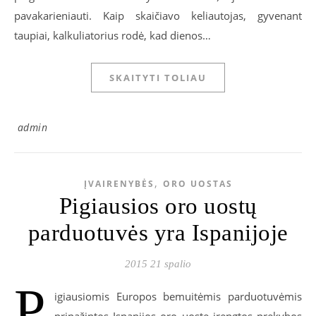
pavakarieniauti. Kaip skaičiavo keliautojas, gyvenant
taupiai, kalkuliatorius rodė, kad dienos…
SKAITYTI TOLIAU
admin
,
ĮVAIRENYBĖS
ORO UOSTAS
Pigiausios oro uostų
parduotuvės yra Ispanijoje
2015 21 spalio
P
igiausiomis Europos bemuitėmis parduotuvėmis