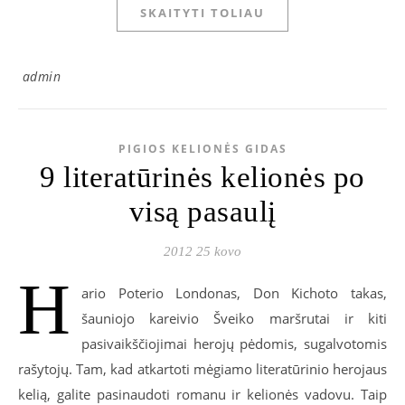
SKAITYTI TOLIAU
admin
PIGIOS KELIONĖS GIDAS
9 literatūrinės kelionės po
visą pasaulį
2012 25 kovo
H
ario Poterio Londonas, Don Kichoto takas,
šauniojo kareivio Šveiko maršrutai ir kiti
pasivaikščiojimai herojų pėdomis, sugalvotomis
rašytojų. Tam, kad atkartoti mėgiamo literatūrinio herojaus
kelią, galite pasinaudoti romanu ir kelionės vadovu. Taip