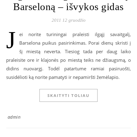
Barseloną – išvykos gidas
2011 12 gruodžio
J
ei norite turiningai praleisti ilgąjį savaitgalį,
Barselona puikus pasirinkimas. Porai dienų skristi į
šį miestą neverta. Tiesiog tada per daug laiko
praleisite ore ir klajonės po miestą teiks ne džiaugsmą, o
didins nuovargį. Todėl patartume ramiai pasiruošti,
susidėlioti ką norite pamatyti ir nepamiršti žemėlapio.
SKAITYTI TOLIAU
admin