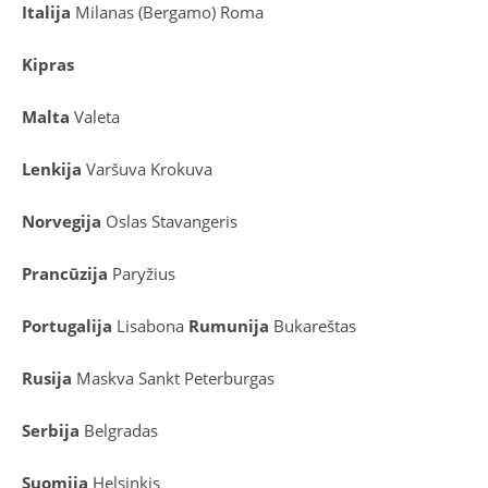
Italija
Milanas (Bergamo)
Roma
Kipras
Malta
Valeta
Lenkija
Varšuva
Krokuva
Norvegija
Oslas
Stavangeris
Prancūzija
Paryžius
Portugalija
Lisabona
Rumunija
Bukareštas
Rusija
Maskva
Sankt Peterburgas
Serbija
Belgradas
Suomija
Helsinkis