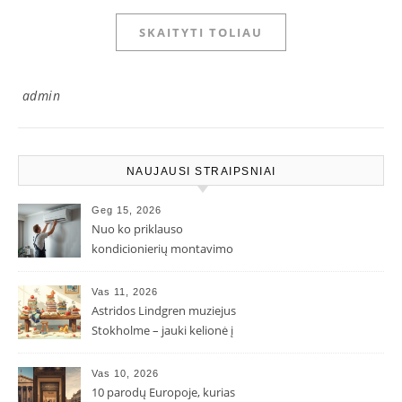
SKAITYTI TOLIAU
admin
NAUJAUSI STRAIPSNIAI
Geg 15, 2026
Nuo ko priklauso
kondicionierių montavimo
kaina ir kodėl ji gali skirtis?
Vas 11, 2026
Astridos Lindgren muziejus
Stokholme – jauki kelionė į
Pepės ir Karlsono pasaulį
Vas 10, 2026
10 parodų Europoje, kurias