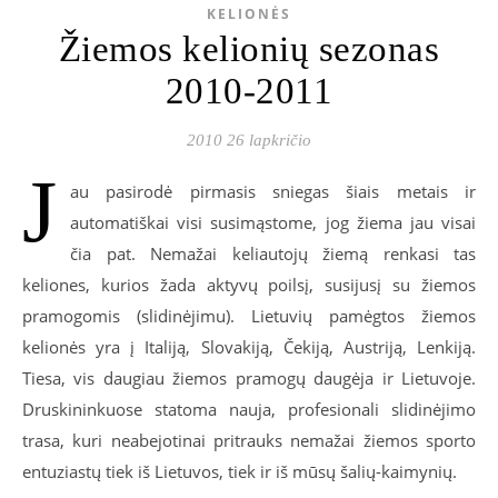
KELIONĖS
Žiemos kelionių sezonas
2010-2011
2010 26 lapkričio
J
au pasirodė pirmasis sniegas šiais metais ir
automatiškai visi susimąstome, jog žiema jau visai
čia pat. Nemažai keliautojų žiemą renkasi tas
keliones, kurios žada aktyvų poilsį, susijusį su žiemos
pramogomis (slidinėjimu). Lietuvių pamėgtos žiemos
kelionės yra į Italiją, Slovakiją, Čekiją, Austriją, Lenkiją.
Tiesa, vis daugiau žiemos pramogų daugėja ir Lietuvoje.
Druskininkuose statoma nauja, profesionali slidinėjimo
trasa, kuri neabejotinai pritrauks nemažai žiemos sporto
entuziastų tiek iš Lietuvos, tiek ir iš mūsų šalių-kaimynių.