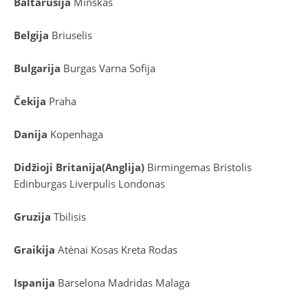
Baltarusija
Minskas
Belgija
Briuselis
Bulgarija
Burgas
Varna
Sofija
Čekija
Praha
Danija
Kopenhaga
D
idžioji Britanija
(
Anglija
)
Birmingemas
Bristolis
Edinburgas
Liverpulis
Londonas
Gruzija
Tbilisis
Graikija
Atėnai
Kosas
Kreta
Rodas
Ispanija
Barselona
Madridas
Malaga